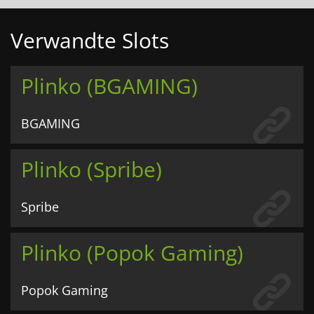
Verwandte Slots
Plinko (BGAMING)
BGAMING
Plinko (Spribe)
Spribe
Plinko (Popok Gaming)
Popok Gaming