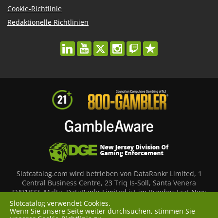
Cookie-Richtlinie
Redaktionelle Richtlinien
linkedin
youtube
twitter
instagram
twitch
trustpilot
Slotcatalog.com wird betrieben von DataRankr Limited, 1
Central Business Centre, 23 Triq Is-Soll, Santa Venera
SVR1833, Malta. DataRankr Limited ist im Bundesstaat New
Jersey von der Division of Gaming Enforcement unter der
Slotcatalog verwendet Cookies.
Lizenznummer 0092845 lizenziert und reguliert.
Wenn Sie unsere Seite weiter durchsuchen, stimmen Sie