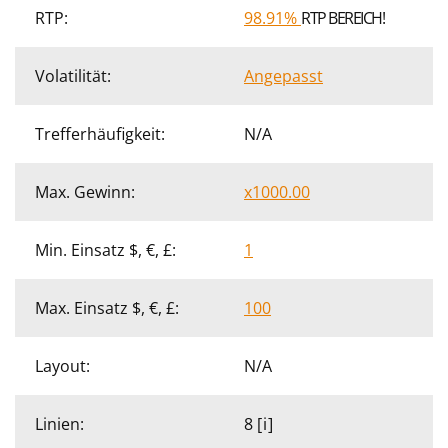
RTP:
98.91%
RTP BEREICH!
Volatilität:
Angepasst
Trefferhäufigkeit:
N/A
Max. Gewinn:
x1000.00
Min. Einsatz $, €, £:
1
Max. Einsatz $, €, £:
100
Layout:
N/A
Linien:
8
[ i ]