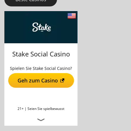
Stake Social Casino
Spielen Sie Stake Social Casino?
Geh zum Casino
21+ |
Seien Sie spielbewusst