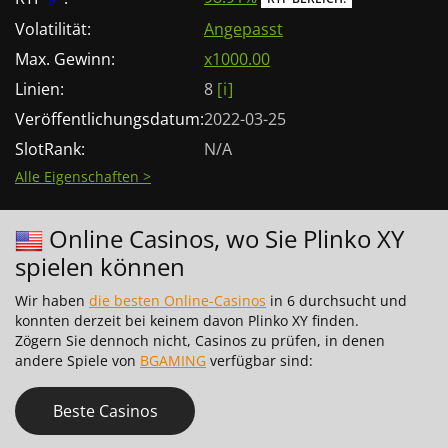
Volatilität:
Angepasst
Max. Gewinn:
x1000.00
Linien:
8
[ i ]
Veröffentlichungsdatum:
2022-03-25
SlotRank:
N/A
Alle Eigenschaften >
Online Casinos, wo Sie Plinko XY
spielen können
Wir haben
die besten Online-Casinos
in 6 durchsucht und
konnten derzeit bei keinem davon Plinko XY finden.
Zögern Sie dennoch nicht, Casinos zu prüfen, in denen
andere Spiele von
BGAMING
verfügbar sind:
Beste Casinos