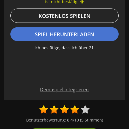
ist nicht bestätigt 🤷
KOSTENLOS SPIELEN
SPIEL HERUNTERLADEN
Ich bestätige, dass ich über 21.
Demospiel integrieren
Benutzerbewertung:
8.4
/10
(
5
Stimmen)