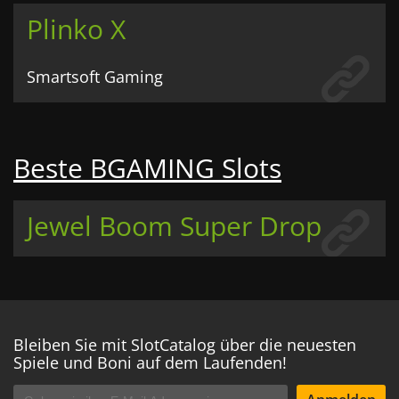
Plinko X
Smartsoft Gaming
Beste BGAMING Slots
Jewel Boom Super Drop
Bleiben Sie mit SlotCatalog über die neuesten
Spiele und Boni auf dem Laufenden!