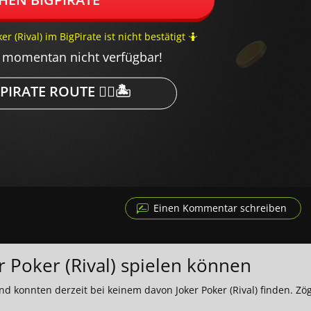
r (Rival) im BigPirate ist nicht bestätigt 🤷
 momentan nicht verfügbar!
PIRATE ROUTE 🏴‍☠️🏝️
Einen Kommentar schreiben
r Poker (Rival) spielen können
d konnten derzeit bei keinem davon Joker Poker (Rival) finden. Zö