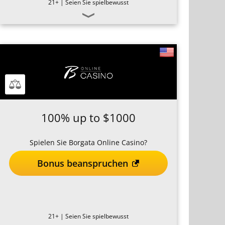
21+ |
Seien Sie spielbewusst
100% up to $1000
Spielen Sie Borgata Online Casino?
Bonus beanspruchen
21+ |
Seien Sie spielbewusst