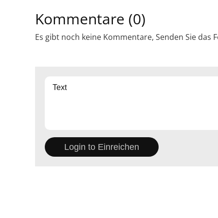
Kommentare (0)
Es gibt noch keine Kommentare, Senden Sie das F