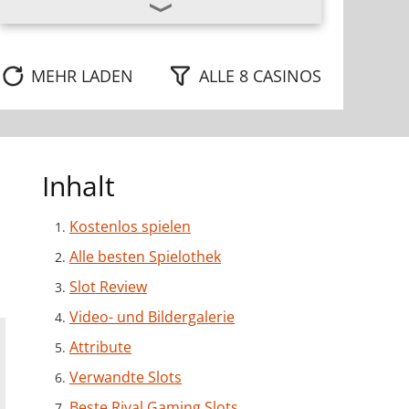
MEHR LADEN
ALLE 8 CASINOS
Inhalt
Kostenlos spielen
Alle besten Spielothek
Slot Review
Video- und Bildergalerie
Attribute
Verwandte Slots
Beste Rival Gaming Slots