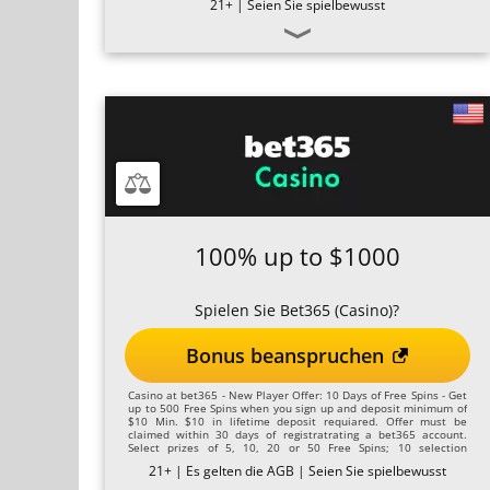
21+ |
Seien Sie spielbewusst
100% up to $1000
Spielen Sie Bet365 (Casino)?
Bonus beanspruchen
Casino at bet365 - New Player Offer: 10 Days of Free Spins - Get
up to 500 Free Spins when you sign up and deposit minimum of
$10 Min. $10 in lifetime deposit requiared. Offer must be
claimed within 30 days of registratrating a bet365 account.
Select prizes of 5, 10, 20 or 50 Free Spins; 10 selection
available within 20 days, 24 hours between each selection.
21+ |
Es gelten die AGB
|
Seien Sie spielbewusst
Max. prize, game restrictions, time limits and T&Cs apply.
Registration required