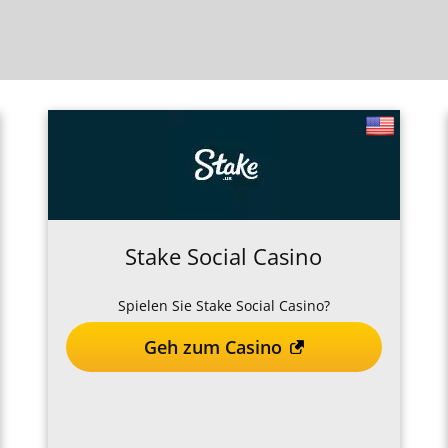
Stake Social Casino
Spielen Sie Stake Social Casino?
Geh zum Casino