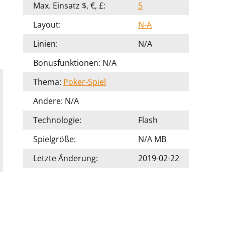
Max. Einsatz $, €, £:
5
Layout:
N-A
Linien:
N/A
Bonusfunktionen: N/A
Thema:
Poker-Spiel
Andere: N/A
Technologie:
Flash
Spielgröße:
N/A MB
Letzte Änderung:
2019-02-22