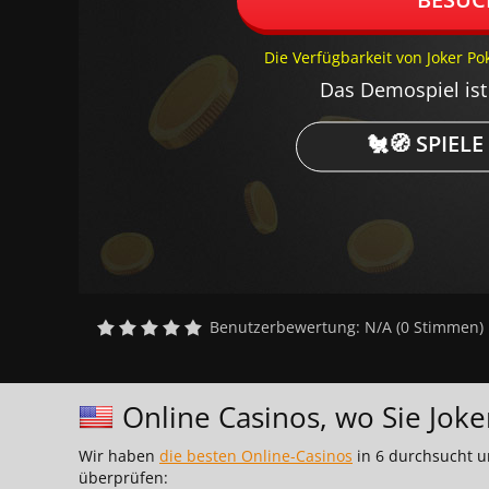
Die Verfügbarkeit von Joker Poke
Das Demospiel ist
🐔🧭 SPIELE 
Benutzerbewertung:
N/A
(
0
Stimmen)
Online Casinos, wo Sie Joke
Wir haben
die besten Online-Casinos
in 6 durchsucht un
überprüfen: