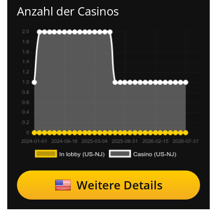
Anzahl der Casinos
Weitere Details