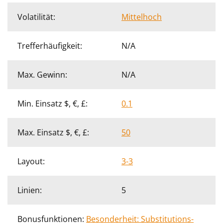
Volatilität:
Mittelhoch
Trefferhäufigkeit:
N/A
Max. Gewinn:
N/A
Min. Einsatz $, €, £:
0.1
Max. Einsatz $, €, £:
50
Layout:
3-3
Linien:
5
Bonusfunktionen:
Besonderheit: Substitutions-