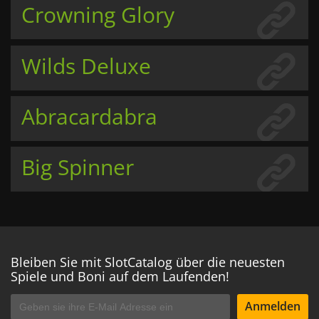
Crowning Glory
Wilds Deluxe
Abracardabra
Big Spinner
Bleiben Sie mit SlotCatalog über die neuesten
Spiele und Boni auf dem Laufenden!
Anmelden