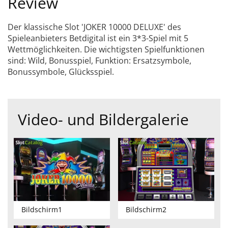
Review
Der klassische Slot 'JOKER 10000 DELUXE' des
Spieleanbieters Betdigital ist ein 3*3-Spiel mit 5
Wettmöglichkeiten. Die wichtigsten Spielfunktionen
sind: Wild, Bonusspiel, Funktion: Ersatzsymbole,
Bonussymbole, Glücksspiel.
Video- und Bildergalerie
Bildschirm1
Bildschirm2