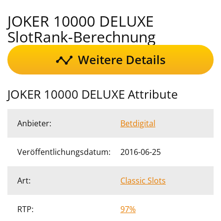
JOKER 10000 DELUXE
SlotRank-Berechnung
Weitere Details
JOKER 10000 DELUXE Attribute
Anbieter:
Betdigital
Veröffentlichungsdatum:
2016-06-25
Art:
Classic Slots
RTP:
97%