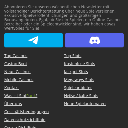
Abonnieren Sie unseren wöchentlichen Newsletter mit
vollständiger Berichterstattung über neue Spielversionen,
exklusive Spielveröffentlichungen und großartigen
Bonusangeboten. Egal, ob Sie ein Spieler, ein Online-Casino-
Betreiber oder ein Spieleentwickler sind, wir haben etwas
Wertvolles für Sie!
SlotCatalog Telegram
SlotCatalog Discord
Top Casinos
Top Slots
Casino Boni
Kostenlose Slots
Neue Casinos
Jackpot Slots
Mobile Casinos
Megaways Slots
Kontakt
Spieleanbieter
Was ist Slot
Rank
?
Heiße / kalte Slots
Über uns
Neue Spielautomaten
Geschäftsbedingungen
Datenschutzrichtlinie
Cookie-Richtlinie