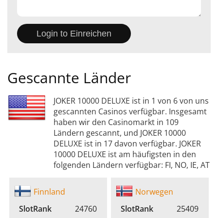
Gescannte Länder
JOKER 10000 DELUXE ist in 1 von 6 von uns
gescannten Casinos verfügbar. Insgesamt
haben wir den Casinomarkt in 109
Ländern gescannt, und JOKER 10000
DELUXE ist in 17 davon verfügbar. JOKER
10000 DELUXE ist am häufigsten in den
folgenden Ländern verfügbar: FI, NO, IE, AT
Finnland
Norwegen
SlotRank
24760
SlotRank
25409