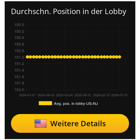
Durchschn. Position in der Lobby
Weitere Details