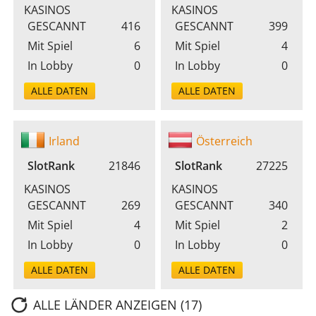
KASINOS
KASINOS
GESCANNT
416
GESCANNT
399
Mit Spiel
6
Mit Spiel
4
In Lobby
0
In Lobby
0
ALLE DATEN
ALLE DATEN
Irland
Österreich
SlotRank
21846
SlotRank
27225
KASINOS
KASINOS
GESCANNT
269
GESCANNT
340
Mit Spiel
4
Mit Spiel
2
In Lobby
0
In Lobby
0
ALLE DATEN
ALLE DATEN
ALLE LÄNDER ANZEIGEN (17)