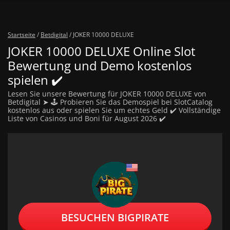
Startseite
/
Betdigital
/
JOKER 10000 DELUXE
JOKER 10000 DELUXE Online Slot
Bewertung und Demo kostenlos
spielen ✔️
Lesen Sie unsere Bewertung für JOKER 10000 DELUXE von
Betdigital ➤ 🕹️ Probieren Sie das Demospiel bei SlotCatalog
kostenlos aus oder spielen Sie um echtes Geld ✔️ Vollständige
Liste von Casinos und Boni für August 2026 ✔️
BESUCHEN BIGPIRATE