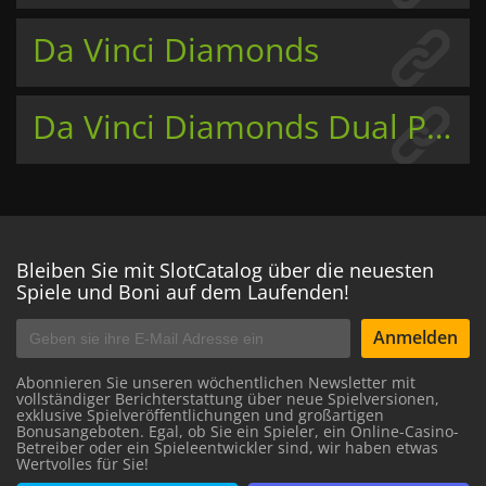
Da Vinci Diamonds
Da Vinci Diamonds Dual Play
Bleiben Sie mit SlotCatalog über die neuesten
Spiele und Boni auf dem Laufenden!
Anmelden
Abonnieren Sie unseren wöchentlichen Newsletter mit
vollständiger Berichterstattung über neue Spielversionen,
exklusive Spielveröffentlichungen und großartigen
Bonusangeboten. Egal, ob Sie ein Spieler, ein Online-Casino-
Betreiber oder ein Spieleentwickler sind, wir haben etwas
Wertvolles für Sie!