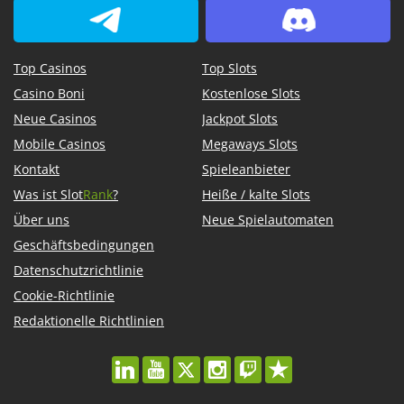
SlotCatalog Telegram
SlotCatalog Discord
Top Casinos
Top Slots
Casino Boni
Kostenlose Slots
Neue Casinos
Jackpot Slots
Mobile Casinos
Megaways Slots
Kontakt
Spieleanbieter
Was ist Slot
Rank
?
Heiße / kalte Slots
Über uns
Neue Spielautomaten
Geschäftsbedingungen
Datenschutzrichtlinie
Cookie-Richtlinie
Redaktionelle Richtlinien
linkedin
youtube
twitter
instagram
twitch
trustpilot