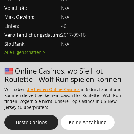
Volatilität:
N/A
Max. Gewinn:
N/A
Linien:
40
Veröffentlichungsdatum:
2017-09-16
SlotRank:
N/A
Alle Eigenschaften >
Online Casinos, wo Sie Hot
Roulette - Wolf Run spielen können
Wir haben
die besten Online-Casinos
in 6 durchsucht und
konnten derzeit bei keinem davon Hot Roulette - Wolf Run
finden. Zögern Sie nicht, unsere Top-Casinos in US-New-
Jersey zu überprüfen:
Beste Casinos
Keine Anzahlung