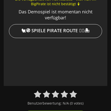
BigPirate ist nicht bestätigt 🤷
Das Demospiel ist momentan nicht
verfügbar!
🐔🧭 SPIELE PIRATE ROUTE 🏴‍☠️🏝️
Benutzerbewertung:
N/A
(
0
votes)