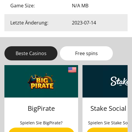
Game Size:
N/A MB
Letzte Änderung:
2023-07-14
Beste Casinos
Free spins
BigPirate
Stake Social 
Spielen Sie BigPirate?
Spielen Sie Stake Soci