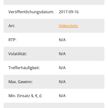
Veröffentlichungsdatum:
2017-09-16
Art:
Videoslots
RTP:
N/A
Volatilität:
N/A
Trefferhäufigkeit:
N/A
Max. Gewinn:
N/A
Min. Einsatz $, €, £:
N/A