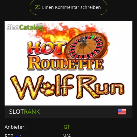
Einen Kommentar schreiben
SLOT
RANK
-
Anbieter:
IGT
RTP
🔗
:
N/A