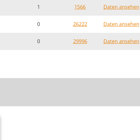
1
1566
Daten ansehen
0
26222
Daten ansehen
0
29996
Daten ansehen