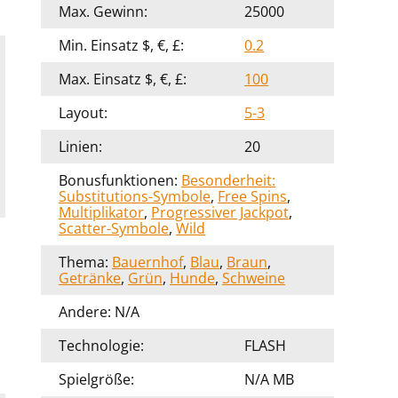
Max. Gewinn:
25000
Min. Einsatz $, €, £:
0.2
Max. Einsatz $, €, £:
100
Layout:
5-3
Linien:
20
Bonusfunktionen:
Besonderheit:
Substitutions-Symbole
,
Free Spins
,
Multiplikator
,
Progressiver Jackpot
,
Scatter-Symbole
,
Wild
Thema:
Bauernhof
,
Blau
,
Braun
,
Getränke
,
Grün
,
Hunde
,
Schweine
Andere: N/A
Technologie:
FLASH
Spielgröße:
N/A MB