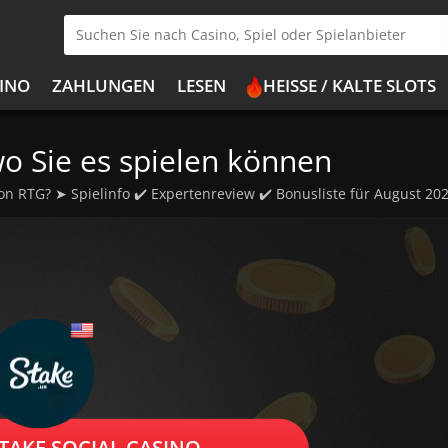
.
INO
ZAHLUNGEN
LESEN
HEISSE / KALTE SLOTS
 wo Sie es spielen können
on RTG? ➤ Spielinfo ✔️ Expertenreview ✔️ Bonusliste für August 202
TAKE SOCIAL CASINO