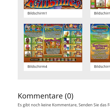
Bildschirm1
Bildschi
Bildschirm4
Bildschi
Kommentare (0)
Es gibt noch keine Kommentare, Senden Sie das F