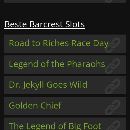
Beste Barcrest Slots
Road to Riches Race Day
Legend of the Pharaohs
Dr. Jekyll Goes Wild
Golden Chief
The Legend of Big Foot