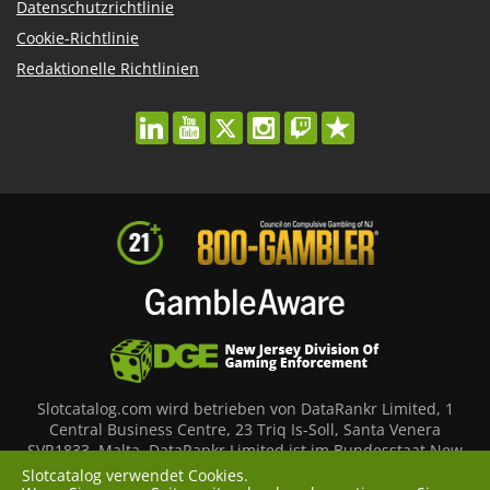
Datenschutzrichtlinie
Cookie-Richtlinie
Redaktionelle Richtlinien
linkedin
youtube
twitter
instagram
twitch
trustpilot
Slotcatalog.com wird betrieben von DataRankr Limited, 1
Central Business Centre, 23 Triq Is-Soll, Santa Venera
SVR1833, Malta. DataRankr Limited ist im Bundesstaat New
Jersey von der Division of Gaming Enforcement unter der
Slotcatalog verwendet Cookies.