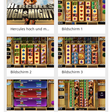
Hercules hoch und mächtig
Bildschirm 1
Bildschirm 2
Bildschirm 3