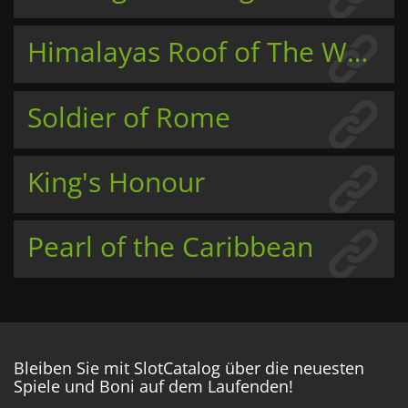
Himalayas Roof of The World
Soldier of Rome
King's Honour
Pearl of the Caribbean
Bleiben Sie mit SlotCatalog über die neuesten
Spiele und Boni auf dem Laufenden!