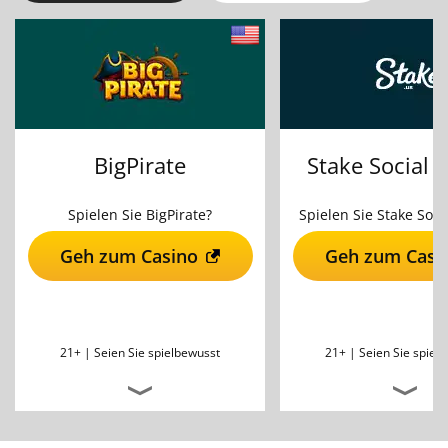
BigPirate
Stake Social 
Spielen Sie BigPirate?
Spielen Sie Stake Soci
Geh zum Casino
Geh zum Casi
21+ |
Seien Sie spielbewusst
21+ |
Seien Sie spiel