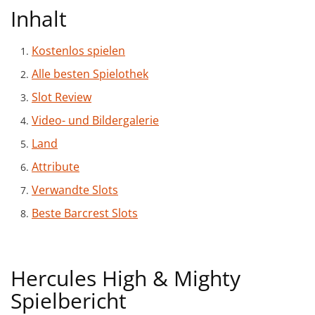
Inhalt
Kostenlos spielen
Alle besten Spielothek
Slot Review
Video- und Bildergalerie
Land
Attribute
Verwandte Slots
Beste Barcrest Slots
Hercules High & Mighty
Spielbericht