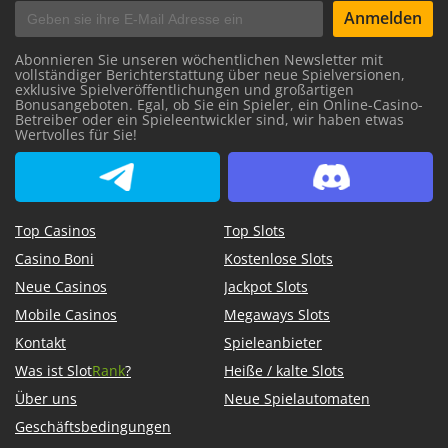
Anmelden
Abonnieren Sie unseren wöchentlichen Newsletter mit
vollständiger Berichterstattung über neue Spielversionen,
exklusive Spielveröffentlichungen und großartigen
Bonusangeboten. Egal, ob Sie ein Spieler, ein Online-Casino-
Betreiber oder ein Spieleentwickler sind, wir haben etwas
Wertvolles für Sie!
SlotCatalog Telegram
SlotCatalog Discord
Top Casinos
Top Slots
Casino Boni
Kostenlose Slots
Neue Casinos
Jackpot Slots
Mobile Casinos
Megaways Slots
Kontakt
Spieleanbieter
Was ist Slot
Rank
?
Heiße / kalte Slots
Über uns
Neue Spielautomaten
Geschäftsbedingungen