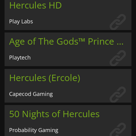
Hercules HD
Play Labs
Age of The Gods™ Prince of Olympus
Playtech
Hercules (Ercole)
Capecod Gaming
50 Nights of Hercules
Probability Gaming