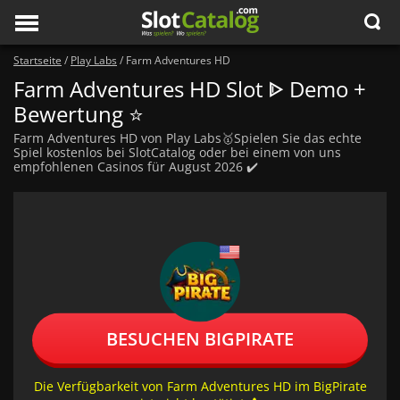
search
Menu
Startseite
/
Play Labs
/
Farm Adventures HD
Farm Adventures HD Slot ᐈ Demo +
Bewertung ⭐
Farm Adventures HD von Play Labs🥇Spielen Sie das echte
Spiel kostenlos bei SlotCatalog oder bei einem von uns
empfohlenen Casinos für August 2026 ✔️
BESUCHEN BIGPIRATE
Die Verfügbarkeit von Farm Adventures HD im BigPirate