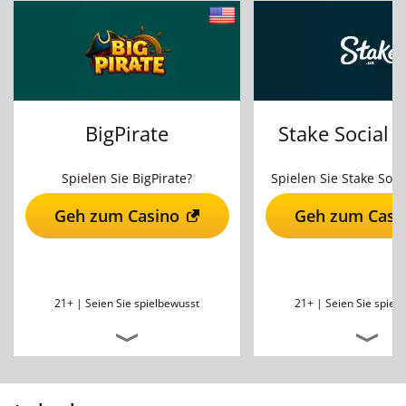
BigPirate
Stake Social 
Spielen Sie BigPirate?
Spielen Sie Stake Soci
Geh zum Casino
Geh zum Casi
21+ |
Seien Sie spielbewusst
21+ |
Seien Sie spiel