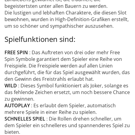
begeistertsten unter allen Bauern zu werden.
Die lustigen und lebhaften Charaktere, die diesen Slot
bewohnen, wurden in High-Definition-Grafiken erstellt,
um so schöner und sympathischer auszusehen.
Spielfunktionen sind:
FREE SPIN
: Das Auftreten von drei oder mehr Free
Spin Symbole garantiert dem Spieler eine Reihe von
Freispiele. Die Freispiele werden auf allen Linien
durchgeführt, die für das Spiel ausgewählt wurden, das
den Gewinn des Freistrahls erlaubt hat.
WILD
: Dieses Symbol funktioniert als Joker, solange es
das fehlende Zeichen ersetzt, um noch bessere Chance
zu gewinnen.
AUTOPLAY
: Es erlaubt dem Spieler, automatisch
mehrere Spiele in einer Reihe zu spielen.
SCHNELLES SPIEL
: Die Rollen drehen schneller, um
dem Spieler ein schnelleres und spannenderes Spiel zu
bieten.