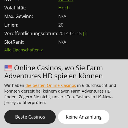
Volatilität:
Hoch
Max. Gewinn:
N/A
Linien:
20
Veröffentlichungsdatum:
2014-01-15
[ i ]
SlotRank:
N/A
Alle Eigenschaften >
Online Casinos, wo Sie Farm
Adventures HD spielen können
Wir haben
die besten Online-Casinos
in 6 durchsucht und
konnten derzeit bei keinem davon Farm Adventures HD
finden. Zögern Sie nicht, unsere Top-Casinos in US-New-
Jersey zu überprüfen:
Beste Casinos
Keine Anzahlung