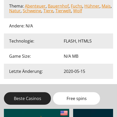
Thema:
Abenteuer
,
Bauernhof
,
Fuchs
,
Hühner
,
Mais
,
Natur
,
Schweine
,
Tiere
,
Tierwelt
,
Wolf
Andere: N/A
Technologie:
FLASH, HTML5
Game Size:
N/A MB
Letzte Änderung:
2020-05-15
Beste Casinos
Free spins