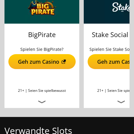
BigPirate
Stake Social 
Spielen Sie BigPirate?
Spielen Sie Stake Soci
Geh zum Casino
Geh zum Casi
21+ |
Seien Sie spielbewusst
21+ |
Seien Sie spiel
Verwandte Slots