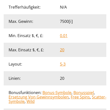
Trefferhäufigkeit:
N/A
Max. Gewinn:
7500
[ i ]
Min. Einsatz $, €, £:
0.01
Max. Einsatz $, €, £:
20
Layout:
5-3
Linien:
20
Bonusfunktionen:
Bonus-Symbole
,
Bonusspiel
,
Ersetzung Von Gewinnsymbolen
,
Free Spins
,
Scatter-
Symbole
,
Wild