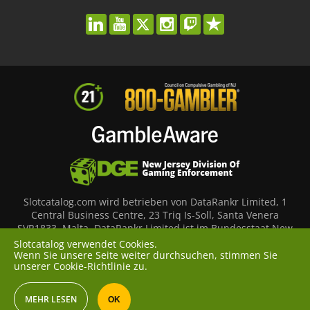
linkedin
youtube
twitter
instagram
twitch
trustpilot
Slotcatalog.com wird betrieben von DataRankr Limited, 1
Central Business Centre, 23 Triq Is-Soll, Santa Venera
SVR1833, Malta. DataRankr Limited ist im Bundesstaat New
Jersey von der Division of Gaming Enforcement unter der
Slotcatalog verwendet Cookies.
Lizenznummer 0092845 lizenziert und reguliert.
Wenn Sie unsere Seite weiter durchsuchen, stimmen Sie
unserer Cookie-Richtlinie zu.
Glücksspiel kann süchtig machen. Bitte
spielen Sie
verantwortungsbewusst
Weiße Liste
MEHR LESEN
OK