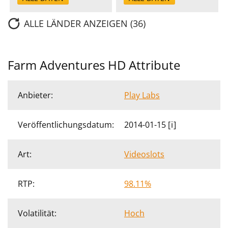
ALLE LÄNDER ANZEIGEN (36)
Farm Adventures HD Attribute
Anbieter:
Play Labs
Veröffentlichungsdatum:
2014-01-15
[ i ]
Art:
Videoslots
RTP:
98.11%
Volatilität:
Hoch