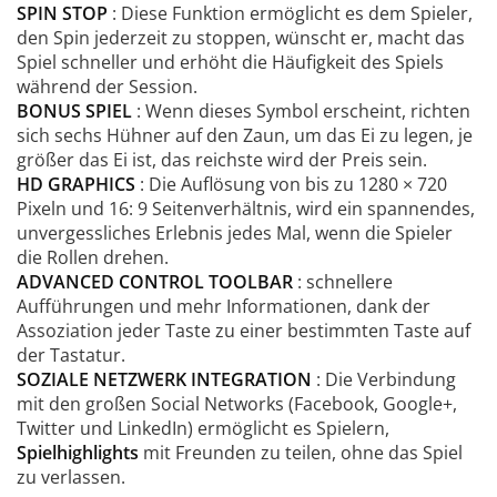
SPIN STOP
: Diese Funktion ermöglicht es dem Spieler,
den Spin jederzeit zu stoppen, wünscht er, macht das
Spiel schneller und erhöht die Häufigkeit des Spiels
während der Session.
BONUS SPIEL
: Wenn dieses Symbol erscheint, richten
sich sechs Hühner auf den Zaun, um das Ei zu legen, je
größer das Ei ist, das reichste wird der Preis sein.
HD GRAPHICS
: Die Auflösung von bis zu 1280 × 720
Pixeln und 16: 9 Seitenverhältnis, wird ein spannendes,
unvergessliches Erlebnis jedes Mal, wenn die Spieler
die Rollen drehen.
ADVANCED CONTROL TOOLBAR
: schnellere
Aufführungen und mehr Informationen, dank der
Assoziation jeder Taste zu einer bestimmten Taste auf
der Tastatur.
SOZIALE NETZWERK INTEGRATION
: Die Verbindung
mit den großen Social Networks (Facebook, Google+,
Twitter und LinkedIn) ermöglicht es Spielern,
Spielhighlights
mit Freunden zu teilen, ohne das Spiel
zu verlassen.