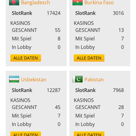
Bangladesch
Burkina Faso
SlotRank
17424
SlotRank
3016
KASINOS
KASINOS
GESCANNT
55
GESCANNT
13
Mit Spiel
8
Mit Spiel
7
In Lobby
0
In Lobby
0
ALLE DATEN
ALLE DATEN
Usbekistan
Pakistan
SlotRank
12287
SlotRank
7968
KASINOS
KASINOS
GESCANNT
45
GESCANNT
28
Mit Spiel
7
Mit Spiel
7
In Lobby
0
In Lobby
0
ALLE DATEN
ALLE DATEN