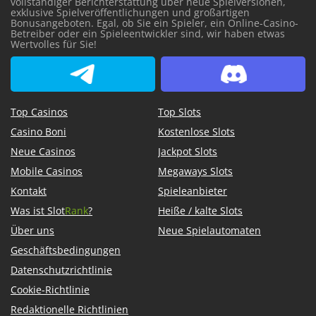
vollständiger Berichterstattung über neue Spielversionen,
exklusive Spielveröffentlichungen und großartigen
Bonusangeboten. Egal, ob Sie ein Spieler, ein Online-Casino-
Betreiber oder ein Spieleentwickler sind, wir haben etwas
Wertvolles für Sie!
SlotCatalog Telegram
SlotCatalog Discord
Top Casinos
Top Slots
Casino Boni
Kostenlose Slots
Neue Casinos
Jackpot Slots
Mobile Casinos
Megaways Slots
Kontakt
Spieleanbieter
Was ist Slot
Rank
?
Heiße / kalte Slots
Über uns
Neue Spielautomaten
Geschäftsbedingungen
Datenschutzrichtlinie
Cookie-Richtlinie
Redaktionelle Richtlinien