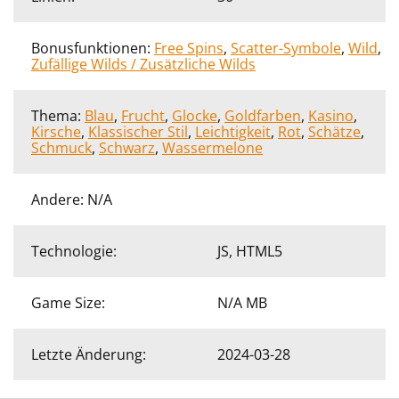
Bonusfunktionen:
Free Spins
,
Scatter-Symbole
,
Wild
,
Zufällige Wilds / Zusätzliche Wilds
Thema:
Blau
,
Frucht
,
Glocke
,
Goldfarben
,
Kasino
,
Kirsche
,
Klassischer Stil
,
Leichtigkeit
,
Rot
,
Schätze
,
Schmuck
,
Schwarz
,
Wassermelone
Andere: N/A
Technologie:
JS, HTML5
Game Size:
N/A MB
Letzte Änderung:
2024-03-28