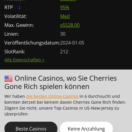
RTP
🔗
:
95%
Volatilität:
Med
Max. Gewinn:
x5528.00
Linien:
30
Veröffentlichungsdatum:
2024-01-05
SlotRank:
212
Alle Eigenschaften >
Online Casinos, wo Sie Cherries
Gone Rich spielen können
Wir haben
die besten Online-Casinos
in 6 durchsucht und
konnten derzeit bei keinem davon Cherries Gone Rich finden.
Zögern Sie nicht, unsere Top-Casinos in US-New-Jersey zu
überprüfen:
Beste Casinos
Keine Anzahlung