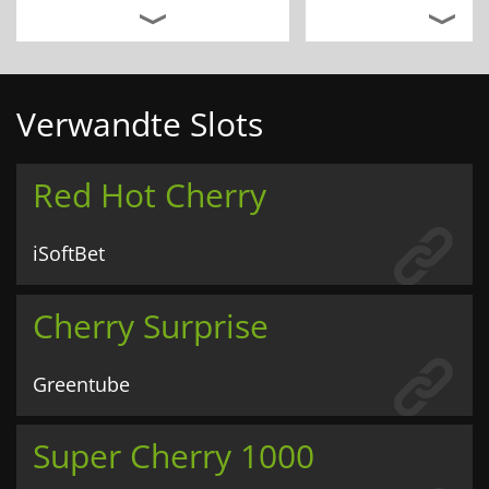
Verwandte Slots
Red Hot Cherry
iSoftBet
Cherry Surprise
Greentube
Super Cherry 1000