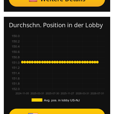
Durchschn. Position in der Lobby