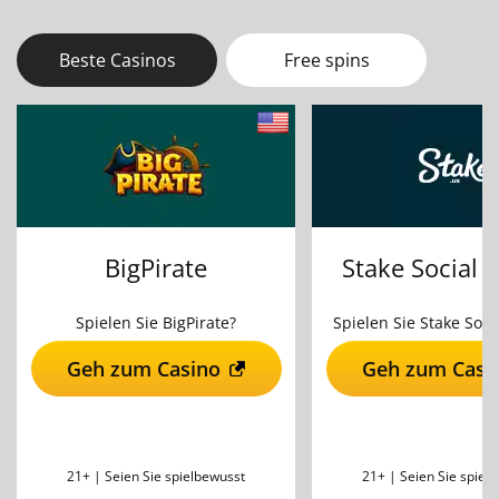
Beste Casinos
Free spins
BigPirate
Stake Social 
Spielen Sie BigPirate?
Spielen Sie Stake Soci
Geh zum Casino
Geh zum Casi
21+ |
Seien Sie spielbewusst
21+ |
Seien Sie spiel