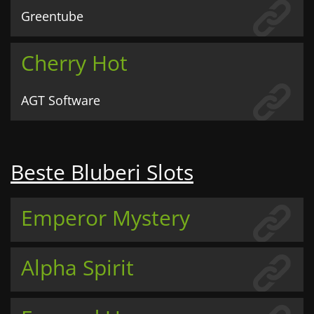
Greentube
Cherry Hot
AGT Software
Beste Bluberi Slots
Emperor Mystery
Alpha Spirit