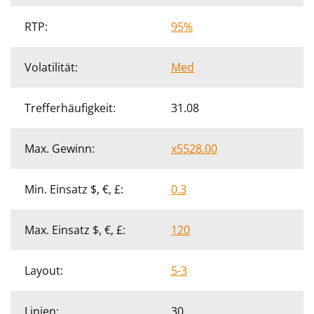
RTP:
95%
Volatilität:
Med
Trefferhäufigkeit:
31.08
Max. Gewinn:
x5528.00
Min. Einsatz $, €, £:
0.3
Max. Einsatz $, €, £:
120
Layout:
5-3
Linien:
30