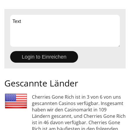
Gescannte Länder
Cherries Gone Rich ist in 3 von 6 von uns
gescannten Casinos verfügbar. Insgesamt
haben wir den Casinomarkt in 109
Ländern gescannt, und Cherries Gone Rich
ist in 46 davon verfügbar. Cherries Gone
Rich ist am häufigsten in den folgenden