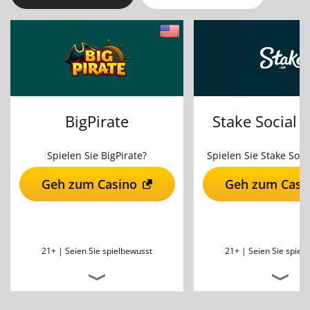
BigPirate
Stake Social 
Spielen Sie BigPirate?
Spielen Sie Stake Soci
Geh zum Casino
Geh zum Casi
21+ |
Seien Sie spielbewusst
21+ |
Seien Sie spiel