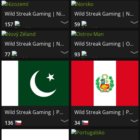
103
157
Wild Streak Gaming | Norsko
Wild Streak Gaming | Nový Zéland
59
77
Wild Streak Gaming | Ostrov Man
93
Wild Streak Gaming | Pákistán
136