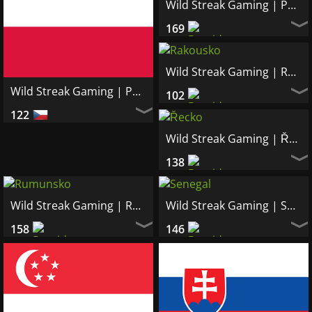
Wild Streak Gaming | Peru
Wild Streak Gaming | Polsko
34
122
Wild Streak Gaming | Portugalsko
Wild Streak Gaming | Rakousko
169
102
Wild Streak Gaming | Řecko
Wild Streak Gaming | Rumunsko
138
158
Wild Streak Gaming | Senegal
146