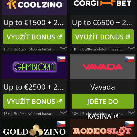
Up to €1500 + 250 FS
Up to €6500 + 250 FS
VYUŽÍT BONUS
VYUŽÍT BONUS
18+ |
Buďte si vědomi hazardu
18+ |
Buďte si vědomi hazardu
Up to €2500 + 250 FS
Vavada
VYUŽÍT BONUS
JDĚTE DO
18+ |
Buďte si vědomi hazardu
18+ |
Buďte si vědomi hazardu
KASINA