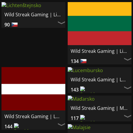
149
99
Wild Streak Gaming | Kyrgyzstán
Wild Streak Gaming | Lichtenštejnsko
148
90
Wild Streak Gaming | Litva
Wild Streak Gaming | Lotyšsko
134
144
Wild Streak Gaming | Lucembursko
Wild Streak Gaming | Maďarsko
143
117