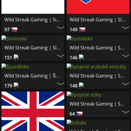
Wild Streak Gaming | Singapur
97
Wild Streak Gaming | Slovinsko
151
Wild Streak Gaming | Somálsko
Wild Streak Gaming | Slovensko
146
149
Wild Streak Gaming | Španělsko
179
Wild Streak Gaming | Spojené arabské emiráty
148