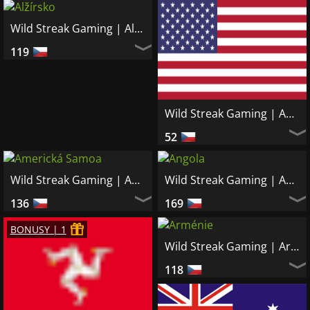
Wild Streak Gaming | Alžírsko
119
Wild Streak Gaming | Americká Pensylvánie
52
Wild Streak Gaming | Americká Samoa
Wild Streak Gaming | Angola
136
169
BONUSY | 1
Wild Streak Gaming | Arménie
118