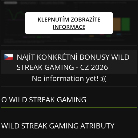
KLEPNUTÍM ZOBRAZÍTE
INFORMACE
NAJÍT KONKRÉTNÍ BONUSY WILD
STREAK GAMING - CZ 2026
No information yet! :((
O WILD STREAK GAMING
WILD STREAK GAMING ATRIBUTY