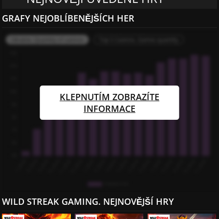
GRAFY NEJOBLÍBENĚJŠÍCH HER
KLEPNUTÍM ZOBRAZÍTE
INFORMACE
WILD STREAK GAMING. NEJNOVĚJŠÍ HRY