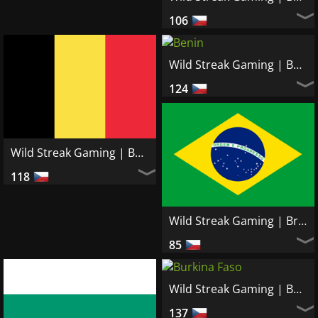
106
Wild Streak Gaming | Benin
124
Wild Streak Gaming | Belgie
118
Wild Streak Gaming | Brazílie
85
Wild Streak Gaming | Burkina Faso
137