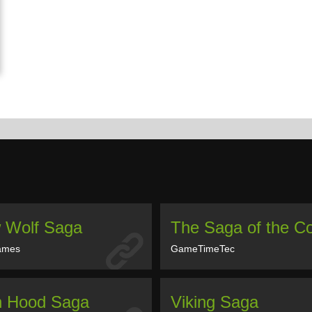
 Wolf Saga
Games
GameTimeTec
n Hood Saga
Viking Saga