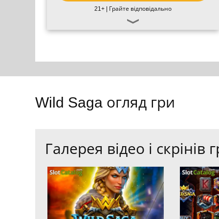
21+ |
Грайте відповідально
Wild Saga огляд гри
Галерея відео і скрінів 