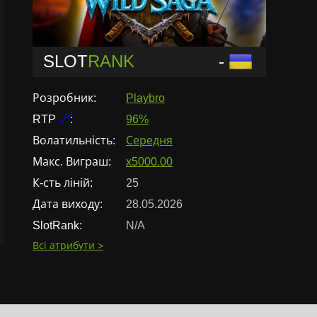
SLOT
RANK
-
Розробник:
Playbro
RTP
🔗
:
96%
Волатильність:
Середня
Макс. Виграш:
x5000.00
К-сть ліній:
25
Дата виходу:
28.05.2026
SlotRank:
N/A
Всі атрибути >