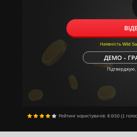
ВІД
Наявність Wild Sa
ДЕМО - Г
Підтверджую,
Рейтинг користувачів:
8.0
/10
(
1
голос