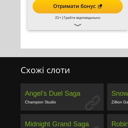
Отримати бонус
21+ |
Грайте відповідально
Схожі слоти
Angel’s Duel Saga
Snow
Champion Studio
Zillion 
Midnight Grand Saga
Robi