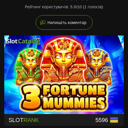
Рейтинг користувачів:
5.0
/10
(
1
голосів)
Напишіть коментар
SLOT
RANK
5596