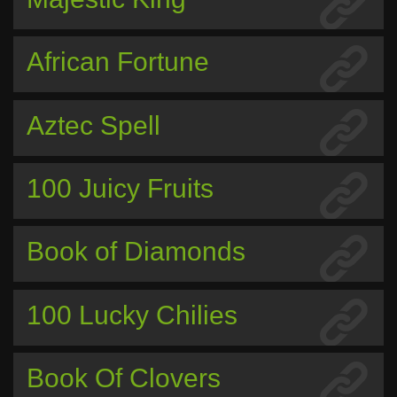
African Fortune
Aztec Spell
100 Juicy Fruits
Book of Diamonds
100 Lucky Chilies
Book Of Clovers