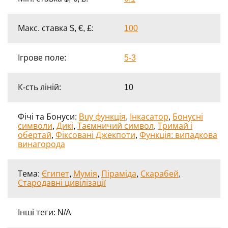
Макс. ставка $, €, £:
100
Ігрове поле:
5-3
К-сть ліній:
10
Фічі та Бонуси:
Buy функція
,
Інкасатор
,
Бонусні
символи
,
Дикі
,
Таємничий символ
,
Тримай і
обертай
,
Фіксовані Джекпоти
,
Функція: випадкова
винагорода
Тема:
Єгипет
,
Мумія
,
Піраміда
,
Скарабей
,
Стародавні цивілізації
Інші теги: N/A