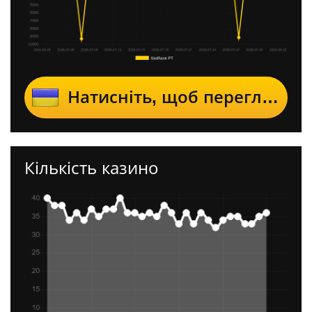
Натисніть, щоб переглянути SlotRank для Україна
Кількість казино