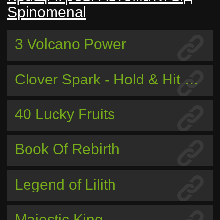
Spinomenal
3 Volcano Power
Clover Spark - Hold & Hit 3x3
40 Lucky Fruits
Book Of Rebirth
Legend of Lilith
Majestic King