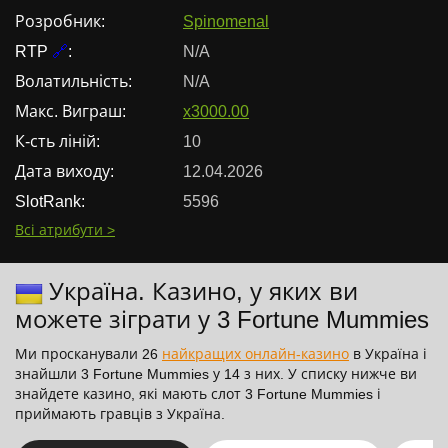
Розробник:
Spinomenal
RTP
🔗
:
N/A
Волатильність:
N/A
Макс. Виграш:
x3000.00
К-сть ліній:
10
Дата виходу:
12.04.2026
SlotRank:
5596
Всі атрибути >
Україна. Казино, у яких ви
можете зіграти у 3 Fortune Mummies
Ми просканували 26
найкращих онлайн-казино
в Україна і
знайшли 3 Fortune Mummies у 14 з них. У списку нижче ви
знайдете казино, які мають слот 3 Fortune Mummies і
приймають гравців з Україна.