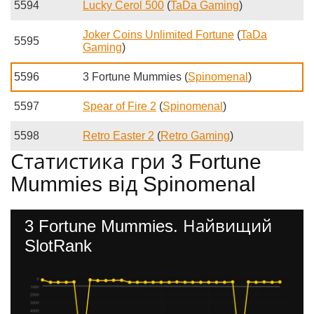
5594
Lucky Cerol 500
(
TaDa Gaming
)
Joker Coins Unlimited Fortune
(
TaDa
5595
Gaming
)
5596
3 Fortune Mummies (
Spinomenal
)
5597
Spear of Fire 2
(
Spinomenal
)
5598
Retro Easter 2
(
Retro Gaming
)
Статистика гри 3 Fortune
Mummies від Spinomenal
3 Fortune Mummies. Найвищий
SlotRank