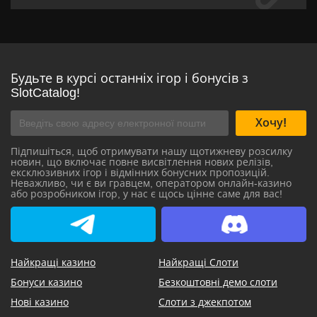
Будьте в курсі останніх ігор і бонусів з
SlotCatalog!
Хочу!
Підпишіться, щоб отримувати нашу щотижневу розсилку
новин, що включає повне висвітлення нових релізів,
ексклюзивних ігор і відмінних бонусних пропозицій.
Неважливо, чи є ви гравцем, оператором онлайн-казино
або розробником ігор, у нас є щось цінне саме для вас!
SlotCatalog Telegram
SlotCatalog Discord
Найкращі казино
Найкращі Слоти
Бонуси казино
Безкоштовні демо слоти
Нові казино
Слоти з джекпотом