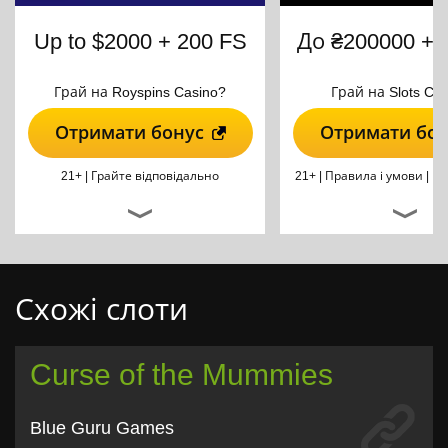
Up to $2000 + 200 FS
До ₴200000 + 
Грай на Royspins Casino?
Грай на Slots Cit
Отримати бонус
Отримати бон
21+ |
Грайте відповідально
21+ |
Правила і умови
|
Грай
Схожі слоти
Curse of the Mummies
Blue Guru Games