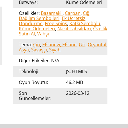
Betways:
Küme Ödemeleri
Özellikler:
Basamaklı
,
Çarpan
,
Çığ
,
Dağılım Sembolleri
,
Ek Ücretsiz
Döndürme
,
Free Spins
,
Katkı Sembolü
,
Küme Ödemeleri
,
Nakit Tahsildarı
,
Özellik
Satın Al
,
Vahşi
Tema:
Çin
,
Efsanevi, Efsane
,
Gri
,
Oryantal,
Asya
,
Savaşçı
,
Siyah
Diğer Etikeiler: N/A
Teknoloji:
JS, HTML5
Oyun Boyutu:
46.2 MB
Son
2026-03-12
Güncellemeler: