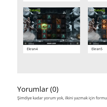
Ekran4
Ekran5
Yorumlar (0)
Şimdiye kadar yorum yok, ilkini yazmak için form