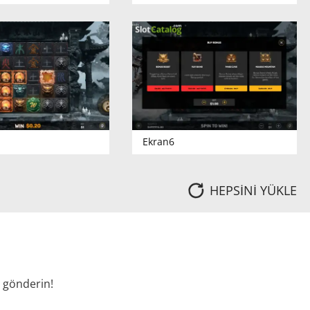
Ekran6
HEPSINI YÜKLE
u gönderin!