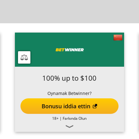
100% up to $100
Oynamak Betwinner?
Bonusu iddia ettin
18+ |
Farkında Olun