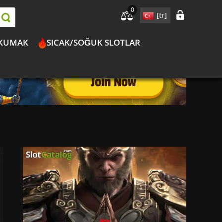
0
site
[tr]
language
KUMAK
SICAK/SOĞUK SLOTLAR