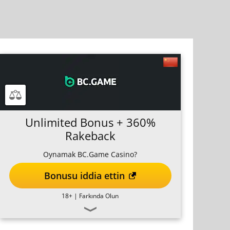
Unlimited Bonus + 360%
Rakeback
Oynamak BC.Game Casino?
Bonusu iddia ettin
18+ |
Farkında Olun