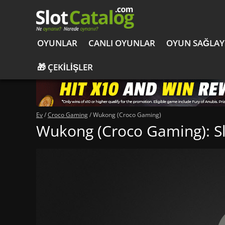
OYUNLAR
CANLI OYUNLAR
OYUN SAĞLAYI
🎁 ÇEKILIŞLER
Ev
/
Croco Gaming
/
Wukong (Croco Gaming)
Wukong (Croco Gaming): Sl