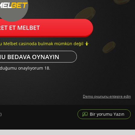
RET ET MELBET
u Melbet casinoda bulmak mümkün değil 🤷
U BEDAVA OYNAYIN
lduğumu onaylıyorum 18.
Demo oyununu entegre edin
)
Bir yorumu Yazın