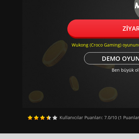
ZIYA
Wukong (Croco Gaming) oyunun
DEMO OYUN
Ben büyük o
Kullanıcılar Puanları:
7.0
/10
(
1
Puanlar