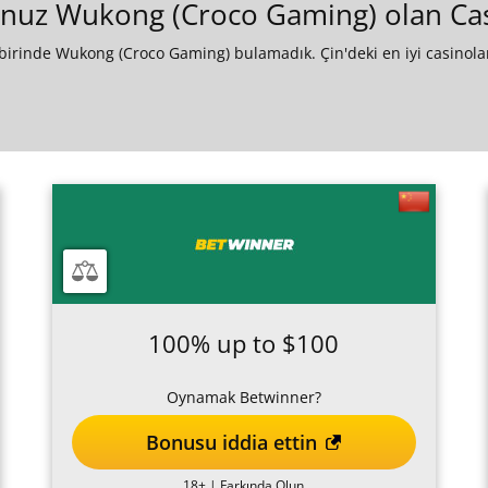
unuz Wukong (Croco Gaming) olan Cas
birinde Wukong (Croco Gaming) bulamadık. Çin'deki en iyi casinola
100% up to $100
Oynamak Betwinner?
Bonusu iddia ettin
18+ |
Farkında Olun