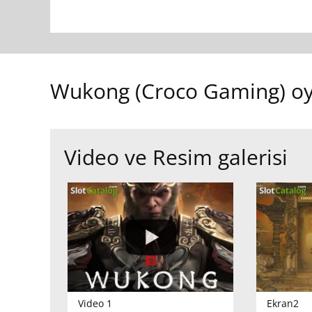
Wukong (Croco Gaming) oy
Video ve Resim galerisi
Video 1
Ekran2