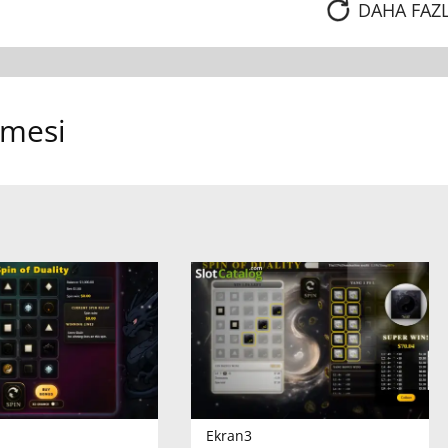
DAHA FAZ
emesi
Ekran3