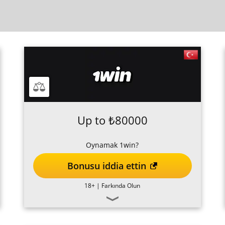
Up to ₺80000
Oynamak 1win?
Bonusu iddia ettin
18+ |
Farkında Olun