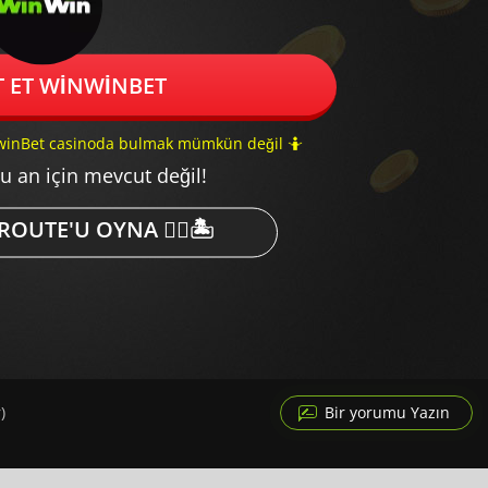
T ET WINWINBET
winBet casinoda bulmak mümkün değil 🤷
 an için mevcut değil!
ROUTE'U OYNA 🏴‍☠️🏝️
)
Bir yorumu Yazın