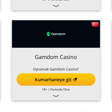
Gamdom Casino
Oynamak Gamdom Casino?
Kumarhaneye git
18+ |
Farkında Olun