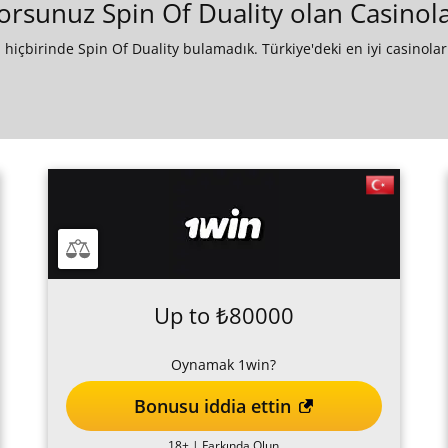
orsunuz Spin Of Duality olan Casinol
 hiçbirinde Spin Of Duality bulamadık. Türkiye'deki en iyi casinola
Up to ₺80000
Oynamak 1win?
Bonusu iddia ettin
18+ |
Farkında Olun