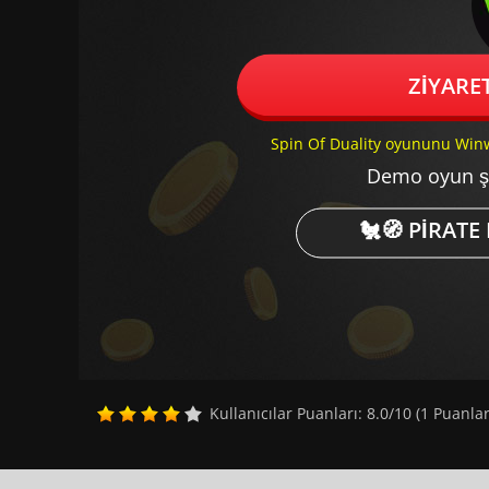
ZIYARE
Spin Of Duality oyununu Win
Demo oyun şu
🐔🧭 PIRATE 
Kullanıcılar Puanları:
8.0
/10
(
1
Puanlar