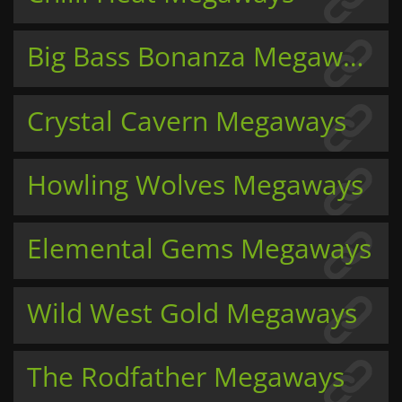
Big Bass Bonanza Megaways
Crystal Cavern Megaways
Howling Wolves Megaways
Elemental Gems Megaways
Wild West Gold Megaways
The Rodfather Megaways