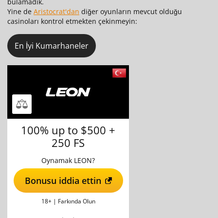
bulamadık.
Yine de
Aristocrat'dan
diğer oyunların mevcut olduğu
casinoları kontrol etmekten çekinmeyin:
En İyi Kumarhaneler
100% up to $500 +
250 FS
Oynamak LEON?
Bonusu iddia ettin
18+ |
Farkında Olun