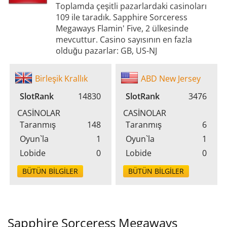
Toplamda çeşitli pazarlardaki casinoları
109 ile taradık. Sapphire Sorceress
Megaways Flamin' Five, 2 ülkesinde
mevcuttur. Casino sayısının en fazla
olduğu pazarlar: GB, US-NJ
Birleşik Krallık
ABD New Jersey
SlotRank
14830
SlotRank
3476
CASINOLAR
CASINOLAR
Taranmış
148
Taranmış
6
Oyun`la
1
Oyun`la
1
Lobide
0
Lobide
0
BÜTÜN BILGILER
BÜTÜN BILGILER
Sapphire Sorceress Megaways