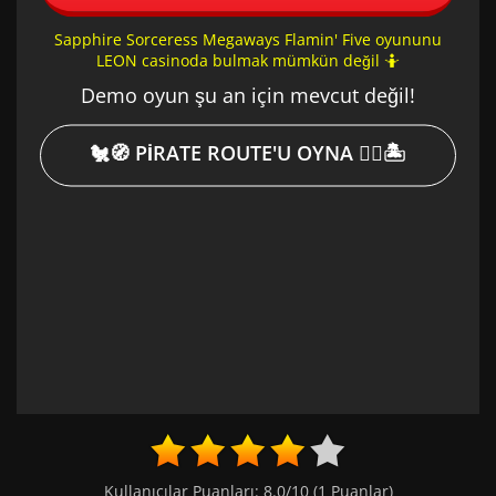
Sapphire Sorceress Megaways Flamin' Five oyununu
LEON casinoda bulmak mümkün değil 🤷
Demo oyun şu an için mevcut değil!
🐔🧭 PIRATE ROUTE'U OYNA 🏴‍☠️🏝️
Kullanıcılar Puanları:
8.0
/10
(
1
Puanlar)