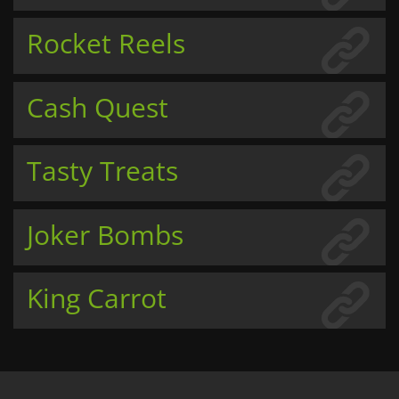
Rocket Reels
Cash Quest
Tasty Treats
Joker Bombs
King Carrot