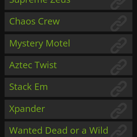
Chaos Crew
Mystery Motel
Aztec Twist
Stack Em
Xpander
Wanted Dead or a Wild