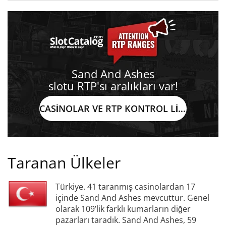
Sand And Ashes
slotu RTP'sı aralıkları var!
CASINOLAR VE RTP KONTROL LISTESI
Taranan Ülkeler
Türkiye. 41 taranmış casinolardan 17
içinde Sand And Ashes mevcuttur. Genel
olarak 109’lik farklı kumarların diğer
pazarları taradık. Sand And Ashes, 59