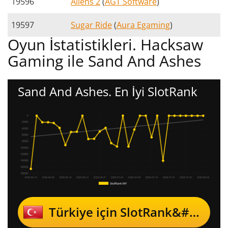
19596
Aliens 2
(
AGT Software
)
19597
Sugar Ride
(
Aura Egaming
)
Oyun İstatistikleri. Hacksaw
Gaming ile Sand And Ashes
Sand And Ashes. En İyi SlotRank
Türkiye için SlotRank&#039;i görmek için tıklayın