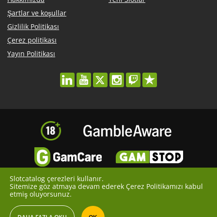
Şartlar ve koşullar
Gizlilik Politikası
Çerez politikası
Yayın Politikası
linkedin
youtube
twitter
instagram
twitch
trustpilot
Slotcatalog çerezleri kullanır.
Sitemize göz atmaya devam ederek Çerez Politikamızı kabul
etmiş oluyorsunuz.
Kumar Bağımlılık Yapabilir. Lütfen
Sorumlu Oynayın