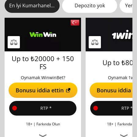
En İyi Kumarhaneler
Depozito yok
Yeni
Up to ₺20000 + 150
Up to ₺80
FS
Oynamak WinwinBet?
Oynamak 1wi
Bonusu iddia ettin
Bonusu iddia et
RTP *
RTP *
18+ |
Farkında Olun
18+ |
Farkında O