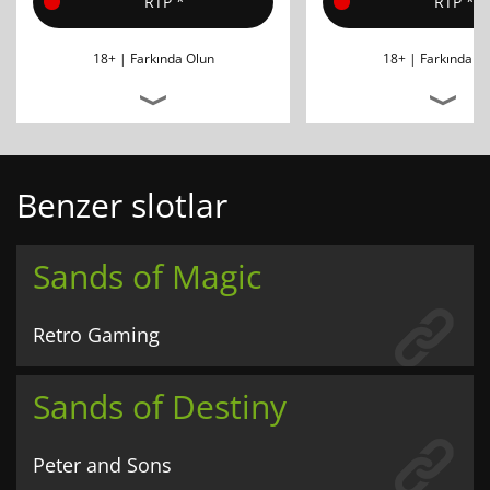
RTP *
RTP *
18+ |
Farkında Olun
18+ |
Farkında O
Benzer slotlar
Sands of Magic
Retro Gaming
Sands of Destiny
Peter and Sons