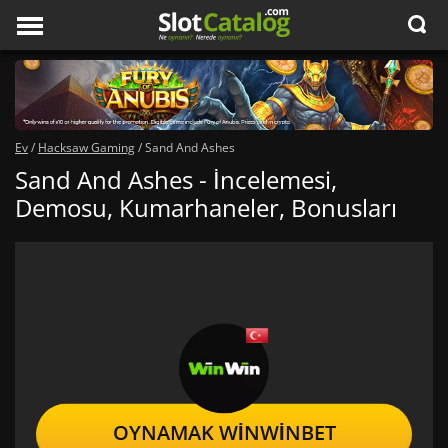
search
Menu
Ev
/
Hacksaw Gaming
/
Sand And Ashes
Sand And Ashes - İncelemesi,
Demosu, Kumarhaneler, Bonusları
OYNAMAK WINWINBET