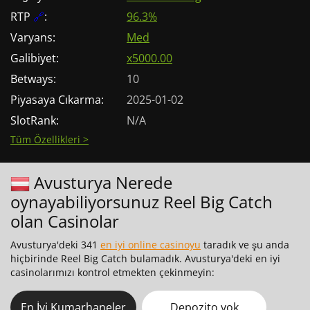
RTP
🔗
:
96.3%
Varyans:
Med
Galibiyet:
x5000.00
Betways:
10
Piyasaya Cıkarma:
2025-01-02
SlotRank:
N/A
Tüm Özellikleri >
Avusturya Nerede
oynayabiliyorsunuz Reel Big Catch
olan Casinolar
Avusturya'deki 341
en iyi online casinoyu
taradık ve şu anda
hiçbirinde Reel Big Catch bulamadık. Avusturya'deki en iyi
casinolarımızı kontrol etmekten çekinmeyin:
En İyi Kumarhaneler
Depozito yok