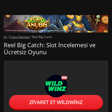
Ev
/
Croco Gaming
/
Reel Big Catch
Reel Big Catch: Slot İncelemesi ve
Ücretsiz Oyunu
ZIYARET ET WILDWINZ