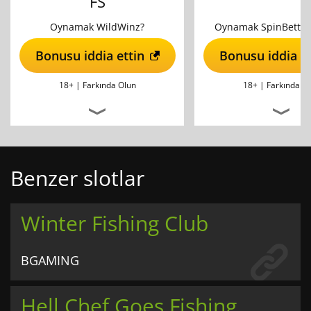
FS
Oynamak WildWinz?
Oynamak SpinBetter
Bonusu iddia ettin
Bonusu iddia et
18+ |
Farkında Olun
18+ |
Farkında O
Benzer slotlar
Winter Fishing Club
BGAMING
Hell Chef Goes Fishing