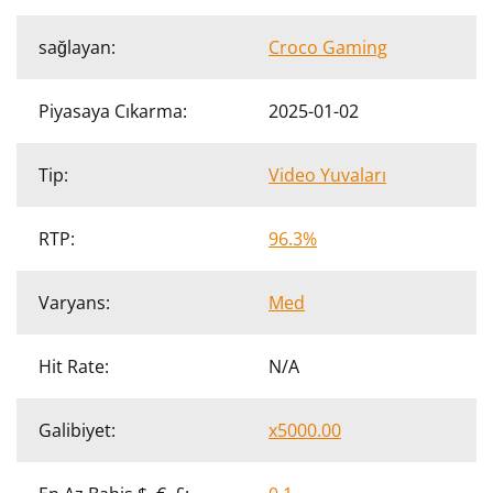
sağlayan:
Croco Gaming
Piyasaya Cıkarma:
2025-01-02
Tip:
Video Yuvaları
RTP:
96.3%
Varyans:
Med
Hit Rate:
N/A
Galibiyet:
x5000.00