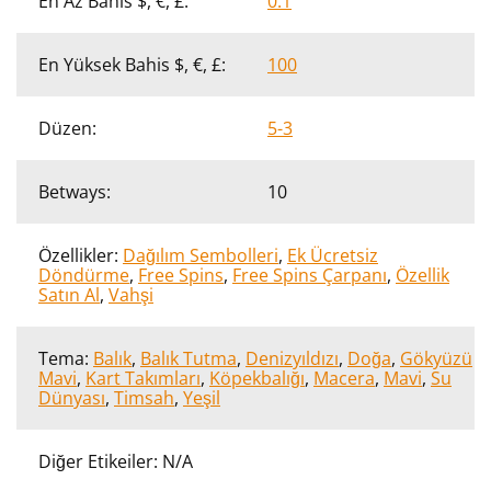
En Az Bahis $, €, £:
0.1
En Yüksek Bahis $, €, £:
100
Düzen:
5-3
Betways:
10
Özellikler:
Dağılım Sembolleri
,
Ek Ücretsiz
Döndürme
,
Free Spins
,
Free Spins Çarpanı
,
Özellik
Satın Al
,
Vahşi
Tema:
Balık
,
Balık Tutma
,
Denizyıldızı
,
Doğa
,
Gökyüzü
Mavi
,
Kart Takımları
,
Köpekbalığı
,
Macera
,
Mavi
,
Su
Dünyası
,
Timsah
,
Yeşil
Diğer Etikeiler: N/A