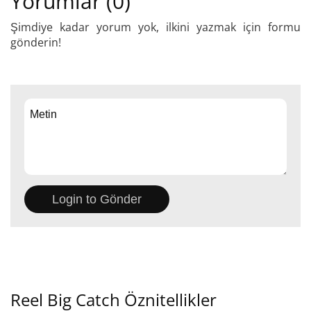
Yorumlar (0)
Şimdiye kadar yorum yok, ilkini yazmak için formu
gönderin!
Reel Big Catch Öznitellikler