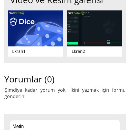
Ekran1
Ekran2
Yorumlar (0)
Şimdiye kadar yorum yok, ilkini yazmak için formu
gönderin!