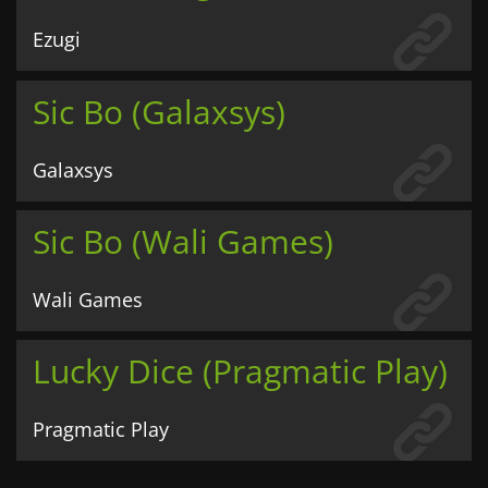
Ezugi
Sic Bo (Galaxsys)
Galaxsys
Sic Bo (Wali Games)
Wali Games
Lucky Dice (Pragmatic Play)
Pragmatic Play