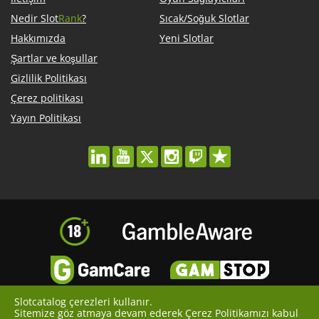
Nedir Slot
Rank
?
Sıcak/Soğuk Slotlar
Hakkımızda
Yeni Slotlar
Şartlar ve koşullar
Gizlilik Politikası
Çerez politikası
Yayın Politikası
linkedin
youtube
twitter
instagram
twitch
trustpilot
Slotcatalog çerezleri kullanır.
Sitemize göz atmaya devam ederek Çerez Politikamızı kabul