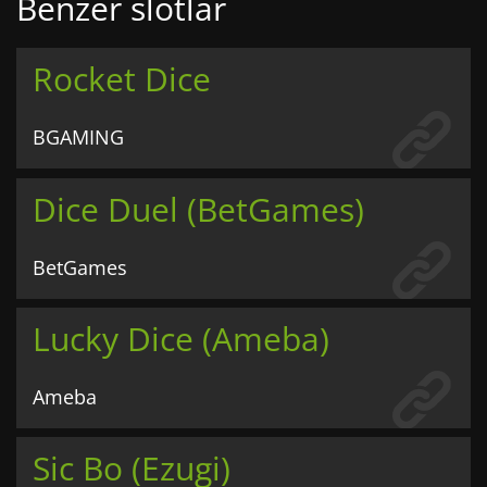
Benzer slotlar
Rocket Dice
BGAMING
Dice Duel (BetGames)
BetGames
Lucky Dice (Ameba)
Ameba
Sic Bo (Ezugi)