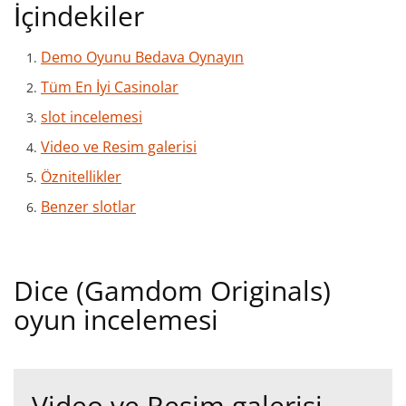
İçindekiler
Demo Oyunu Bedava Oynayın
Tüm En İyi Casinolar
slot incelemesi
Video ve Resim galerisi
Öznitellikler
Benzer slotlar
Dice (Gamdom Originals)
oyun incelemesi
Video ve Resim galerisi