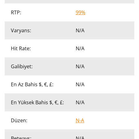
RTP:
99%
Varyans:
N/A
Hit Rate:
N/A
Galibiyet:
N/A
En Az Bahis $, €, £:
N/A
En Yüksek Bahis $, €, £:
N/A
Düzen:
N-A
Betways:
N/A