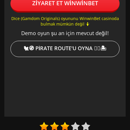
ZIYARET ET WINWINBET
Dice (Gamdom Originals) oyununu WinwinBet casinoda
bulmak mümkün değil 🤷
Demo oyun şu an için mevcut değil!
🐔🧭 PIRATE ROUTE'U OYNA 🏴‍☠️🏝️