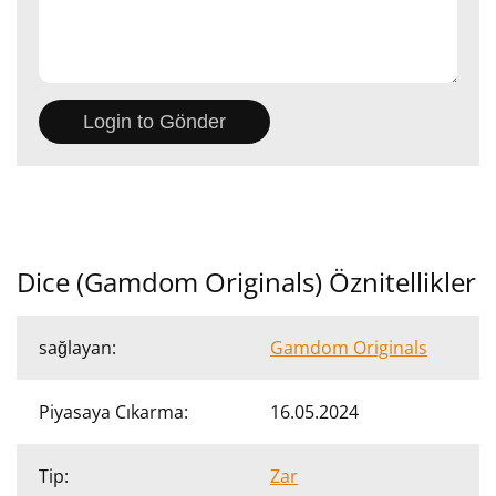
Dice (Gamdom Originals) Öznitellikler
sağlayan:
Gamdom Originals
Piyasaya Cıkarma:
16.05.2024
Tip:
Zar