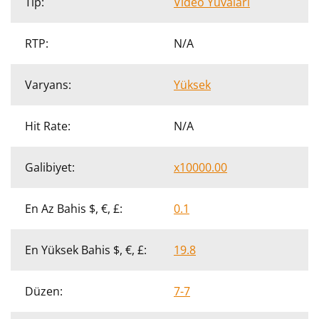
Tip:
Video Yuvaları
RTP:
N/A
Varyans:
Yüksek
Hit Rate:
N/A
Galibiyet:
x10000.00
En Az Bahis $, €, £:
0.1
En Yüksek Bahis $, €, £:
19.8
Düzen:
7-7