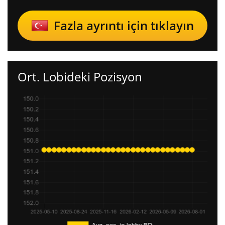
Fazla ayrıntı için tıklayın
Ort. Lobideki Pozisyon