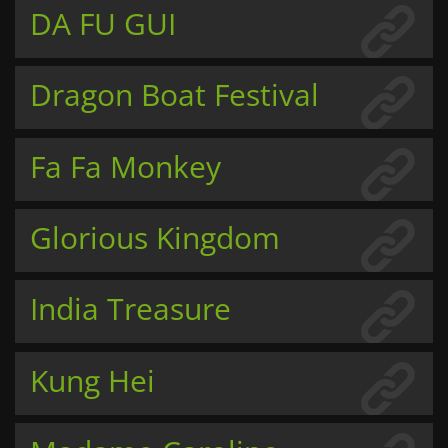
DA FU GUI
Dragon Boat Festival
Fa Fa Monkey
Glorious Kingdom
India Treasure
Kung Hei