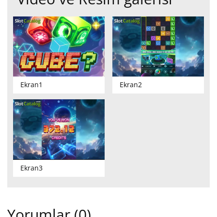
Ekran1
Ekran2
Ekran3
Yorumlar (0)