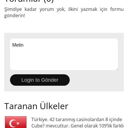
Şimdiye kadar yorum yok, ilkini yazmak için formu
gönderin!
Taranan Ülkeler
Türkiye. 42 taranmış casinolardan 8 içinde
Cube? mevcuttur. Genel olarak 109’lik farklı