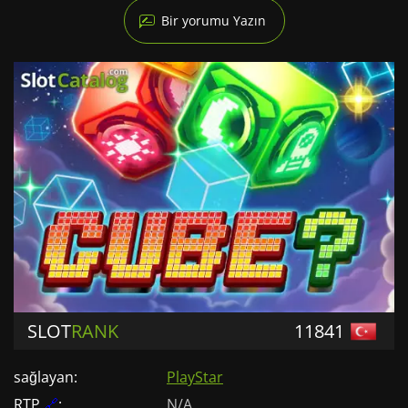
Bir yorumu Yazın
SLOT
RANK
11841
sağlayan:
PlayStar
RTP
🔗
:
N/A