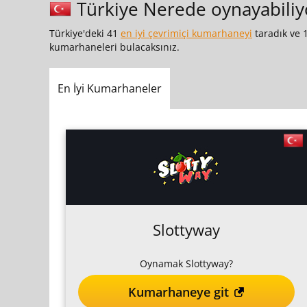
Türkiye Nerede oynayabiliy
Türkiye'deki 41
en iyi çevrimiçi kumarhaneyi
taradık ve 
kumarhaneleri bulacaksınız.
En İyi Kumarhaneler
Slottyway
Oynamak Slottyway?
Kumarhaneye git