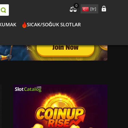
0
site
[tr]
language
KUMAK
SICAK/SOĞUK SLOTLAR