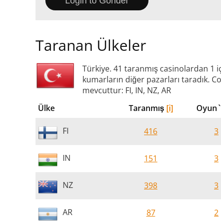
Taranan Ülkeler
Türkiye. 41 taranmış casinolardan 1 iç
kumarların diğer pazarları taradık. C
mevcuttur: FI, IN, NZ, AR
Ülke
Taranmış
[i]
Oyun`
FI
416
3
IN
151
3
NZ
398
3
AR
87
2