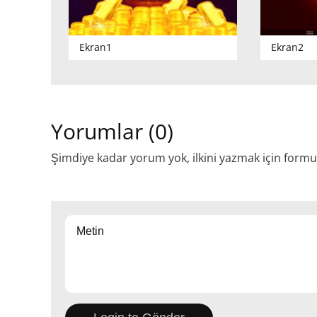
Ekran1
Ekran2
Yorumlar (0)
Şimdiye kadar yorum yok, ilkini yazmak için form