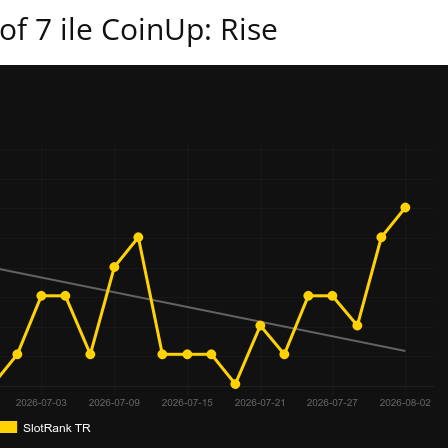
of 7 ile CoinUp: Rise