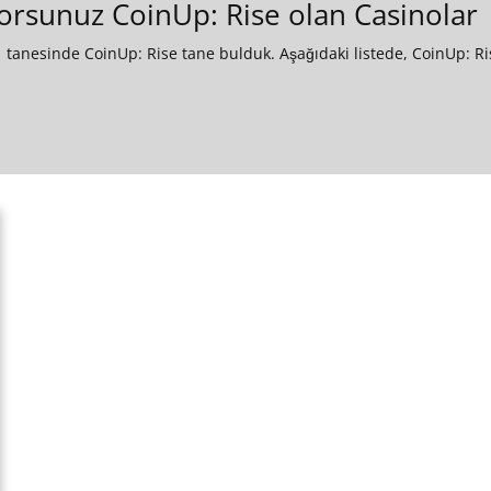
orsunuz CoinUp: Rise olan Casinolar
1 tanesinde CoinUp: Rise tane bulduk. Aşağıdaki listede, CoinUp: R