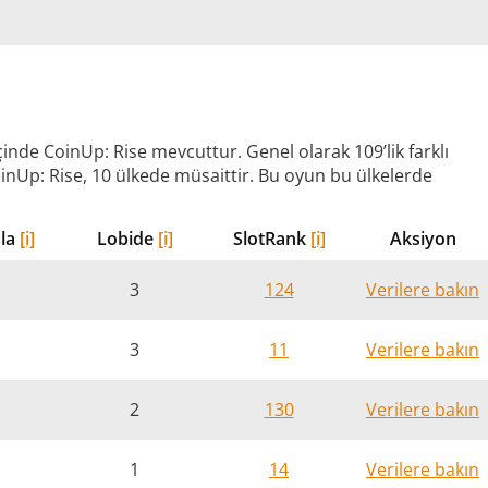
inde CoinUp: Rise mevcuttur. Genel olarak 109’lik farklı
oinUp: Rise, 10 ülkede müsaittir. Bu oyun bu ülkelerde
la
[i]
Lobide
[i]
SlotRank
[i]
Aksiyon
3
124
Verilere bakın
3
11
Verilere bakın
2
130
Verilere bakın
1
14
Verilere bakın