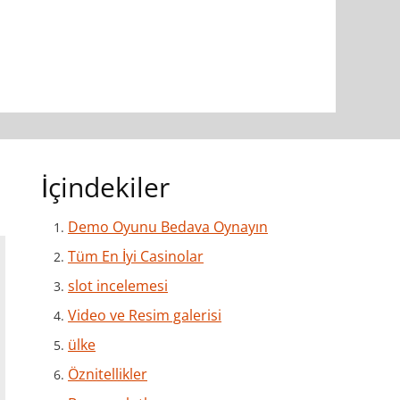
İçindekiler
Demo Oyunu Bedava Oynayın
Tüm En İyi Casinolar
slot incelemesi
Video ve Resim galerisi
ülke
Öznitellikler