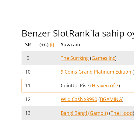
Benzer SlotRank`la sahip o
SR
(+/-)
[i]
Yuva adı
9
The Surfking
(
Games Inc
)
10
9 Coins Grand Platinum Edition
(
11
CoinUp: Rise (
Heaven of 7
)
12
Wild Cash x9990
(
BGAMING
)
13
Bang! Bang! (Gambit)
(
The Hood