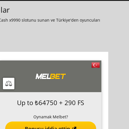
lar
 Cash x9990 slotunu sunan ve Türkiye'den oyuncuları
Up to ₺64750 + 290 FS
Oynamak Melbet?
Bonusu iddia ettin