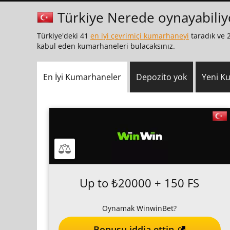
Türkiye Nerede oynayabiliy
Türkiye'deki 41
en iyi çevrimiçi kumarhaneyi
taradık ve 
kabul eden kumarhaneleri bulacaksınız.
En İyi Kumarhaneler
Depozito yok
Yeni K
Up to ₺20000 + 150 FS
Oynamak WinwinBet?
Bonusu iddia ettin