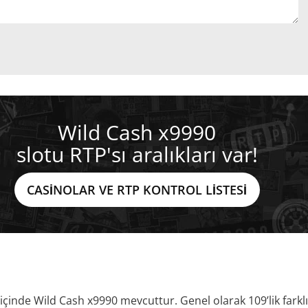
Wild Cash x9990
slotu RTP'sı aralıkları var!
CASINOLAR VE RTP KONTROL LISTESI
içinde Wild Cash x9990 mevcuttur. Genel olarak 109’lik farklı