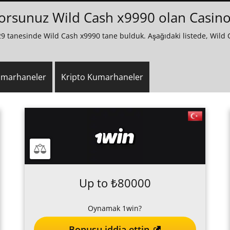
orsunuz Wild Cash x9990 olan Casino
29 tanesinde Wild Cash x9990 tane bulduk. Aşağıdaki listede, Wild
umarhaneler
Kripto Kumarhaneler
Up to ₺80000
Oynamak 1win?
Bonusu iddia ettin