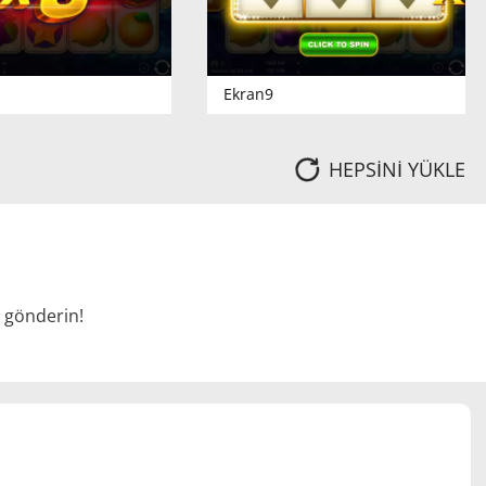
Ekran9
HEPSINI YÜKLE
u gönderin!