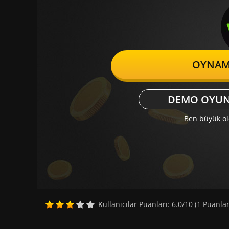
OYNAM
DEMO OYUN
Ben büyük o
Kullanıcılar Puanları:
6.0
/10
(
1
Puanlar