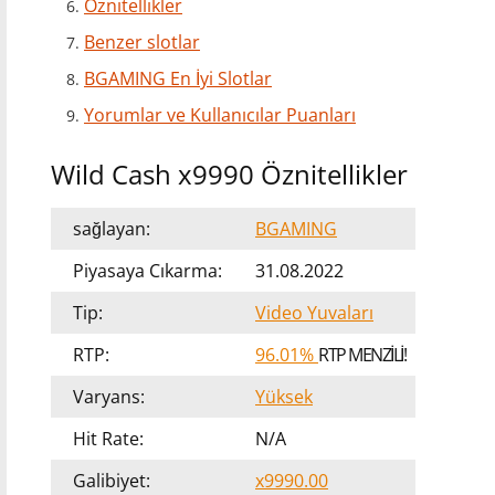
Öznitellikler
Benzer slotlar
BGAMING En İyi Slotlar
Yorumlar ve Kullanıcılar Puanları
Wild Cash x9990 Öznitellikler
sağlayan:
BGAMING
Piyasaya Cıkarma:
31.08.2022
Tip:
Video Yuvaları
RTP:
96.01%
RTP MENZILI!
Varyans:
Yüksek
Hit Rate:
N/A
Galibiyet:
x9990.00