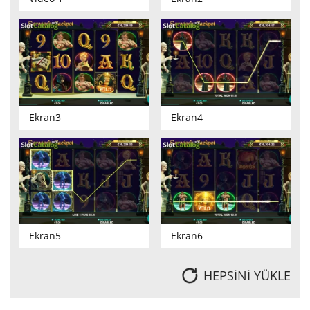
Ekran3
Ekran4
Ekran5
Ekran6
HEPSINI YÜKLE