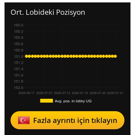
Ort. Lobideki Pozisyon
Fazla ayrıntı için tıklayın