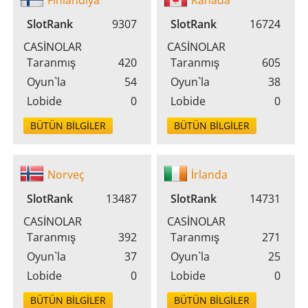
Finlandiya
Kanada
SlotRank
9307
SlotRank
16724
CASINOLAR
CASINOLAR
Taranmış
420
Taranmış
605
Oyun`la
54
Oyun`la
38
Lobide
0
Lobide
0
BÜTÜN BILGILER
BÜTÜN BILGILER
Norveç
İrlanda
SlotRank
13487
SlotRank
14731
CASINOLAR
CASINOLAR
Taranmış
392
Taranmış
271
Oyun`la
37
Oyun`la
25
Lobide
0
Lobide
0
BÜTÜN BILGILER
BÜTÜN BILGILER