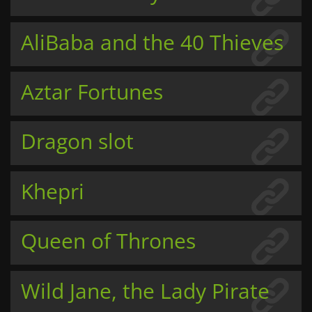
AliBaba and the 40 Thieves
Aztar Fortunes
Dragon slot
Khepri
Queen of Thrones
Wild Jane, the Lady Pirate