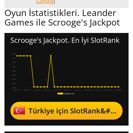
Gaming
)
Oyun İstatistikleri. Leander
Games ile Scrooge's Jackpot
Scrooge's Jackpot. En İyi SlotRank
Türkiye için SlotRank&#039;i görmek için tıklayın