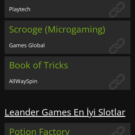
Playtech
Scrooge (Microgaming)
Games Global
Book of Tricks
AllWaySpin
Leander Games En İyi Slotlar
Potion Factory