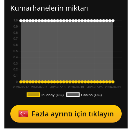
Kumarhanelerin miktarı
Fazla ayrıntı için tıklayın