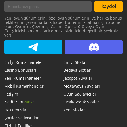
kaydol
Yeni oyun sürümlerini, özel oyun sürümlerini ve harika bonus
tekliflerini içeren haftalık haber bültenimizi almak için abone
olun. Oyuncu, Çevrimiçi Casino Operatörü veya Oyun
Geliştiricisi olmanız fark etmez, sizin için değerli bir şeyimiz
var!
SlotCatalog Telegram
SlotCatalog Discord
En İyi Kumarhaneler
En İyi Slotlar
Casino Bonusları
Bedava Slotlar
Yeni Kumarhaneler
Jackpot Yuvaları
Mobil Kumarhaneler
Megaways Yuvaları
Iletişim
Oyun Sağlayıcıları
Nedir Slot
Rank
?
Sıcak/Soğuk Slotlar
Hakkımızda
Yeni Slotlar
Şartlar ve koşullar
Gizlilik Politikası