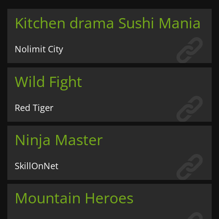
Kitchen drama Sushi Mania
Nolimit City
Wild Fight
Red Tiger
Ninja Master
SkillOnNet
Mountain Heroes