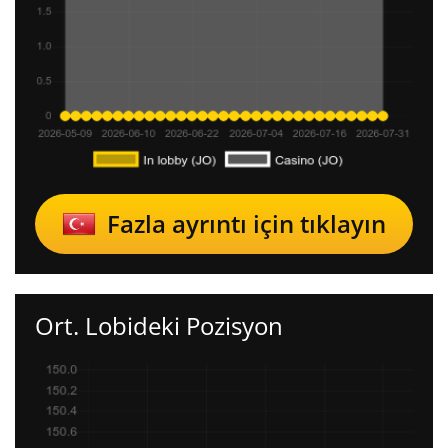
Fazla ayrıntı için tıklayın
Ort. Lobideki Pozisyon