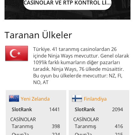
CASINOLAR VE RTP KONTROL LISTESI
Taranan Ülkeler
Türkiye. 41 taranmış casinolardan 26
içinde Ninja Ways mevcuttur. Genel olarak
109’lik farklı kumarların diğer pazarları
taradık. Ninja Ways, 76 ülkede müsaittir.
Bu oyun bu ülkelerde mevcuttur: NZ, FI,
NO, AT
Yeni Zelanda
Finlandiya
SlotRank
1441
SlotRank
2094
CASINOLAR
CASINOLAR
Taranmış
398
Taranmış
416
Oyun`la
224
Oyun`la
215