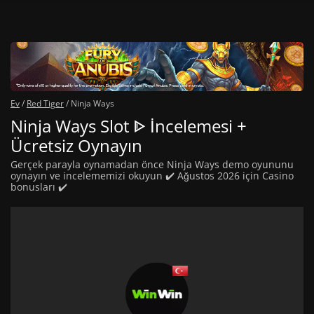
Ev
/
Red Tiger
/
Ninja Ways
Ninja Ways Slot ᐈ İncelemesi +
Ücretsiz Oynayın
Gerçek parayla oynamadan önce Ninja Ways demo oyununu
oynayın ve incelememizi okuyun ✔️ Ağustos 2026 için Casino
bonusları ✔️