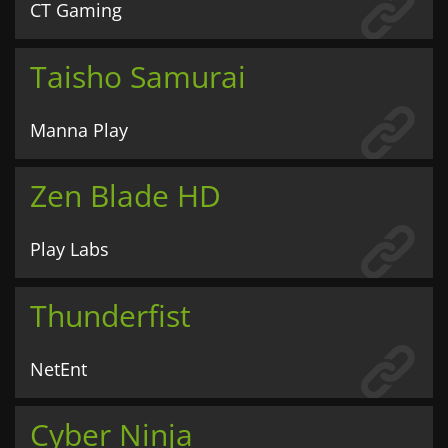
CT Gaming
Taisho Samurai
Manna Play
Zen Blade HD
Play Labs
Thunderfist
NetEnt
Cyber Ninja