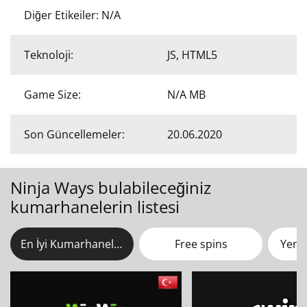
Diğer Etikeiler: N/A
Teknoloji:
JS, HTML5
Game Size:
N/A MB
Son Güncellemeler:
20.06.2020
Ninja Ways bulabileceğiniz
kumarhanelerin listesi
En İyi Kumarhaneler
Free spins
Yeni