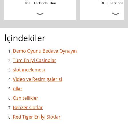
18+ |
Farkında Olun
18+ |
Farkında O
İçindekiler
Demo Oyunu Bedava Oynayın
Tüm En İyi Casinolar
slot incelemesi
Video ve Resim galerisi
ülke
Öznitellikler
Benzer slotlar
Red Tiger En İyi Slotlar