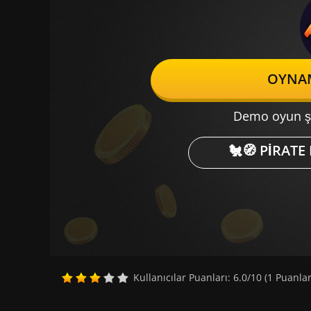
OYNA
Demo oyun şu
🐔🧭 PIRATE 
Kullanıcılar Puanları:
6.0
/10
(
1
Puanlar