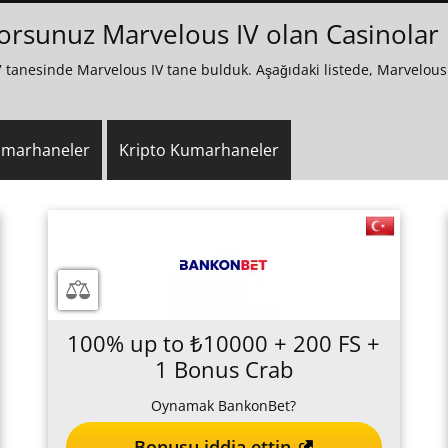
orsunuz Marvelous IV olan Casinolar
7 tanesinde Marvelous IV tane bulduk. Aşağıdaki listede, Marvelou
umarhaneler
Kripto Kumarhaneler
100% up to ₺10000 + 200 FS +
1 Bonus Crab
Oynamak BankonBet?
Bonusu iddia ettin