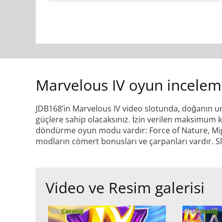
Marvelous IV oyun incelem
JDB168’in Marvelous IV video slotunda, doğanın u
güçlere sahip olacaksınız. İzin verilen maksimum k
döndürme oyun modu vardır: Force of Nature, Mig
modların cömert bonusları ve çarpanları vardır.
Video ve Resim galerisi