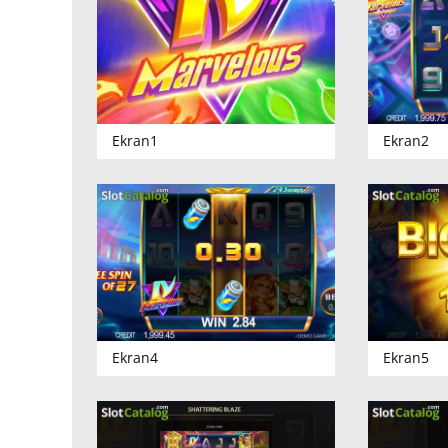
Ekran1
Ekran2
Ekran4
Ekran5