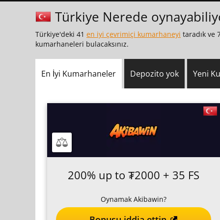
Türkiye Nerede oynayabiliy
Türkiye'deki 41
en iyi çevrimiçi kumarhaneyi
taradık ve 
kumarhaneleri bulacaksınız.
En İyi Kumarhaneler
Depozito yok
Yeni K
200% up to ₮2000 + 35 FS
Oynamak Akibawin?
Bonusu iddia ettin