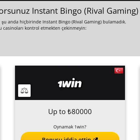
orsunuz Instant Bingo (Rival Gaming)
 şu anda hiçbirinde Instant Bingo (Rival Gaming) bulamadık.
 casinoları kontrol etmekten çekinmeyin:
Up to ₺80000
Oynamak 1win?
Bonusu iddia ettin