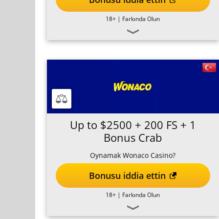
18+ |
Farkında Olun
Up to $2500 + 200 FS + 1
Bonus Crab
Oynamak Wonaco Casino?
Bonusu iddia ettin
18+ |
Farkında Olun