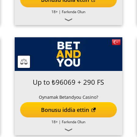
18+ |
Farkında Olun
Up to ₺96069 + 290 FS
Oynamak Betandyou Casino?
Bonusu iddia ettin
18+ |
Farkında Olun