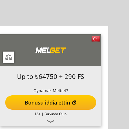
Up to ₺64750 + 290 FS
Oynamak Melbet?
Bonusu iddia ettin
18+ |
Farkında Olun