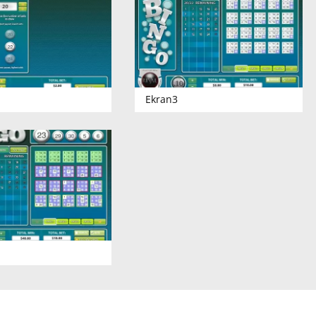
Ekran3