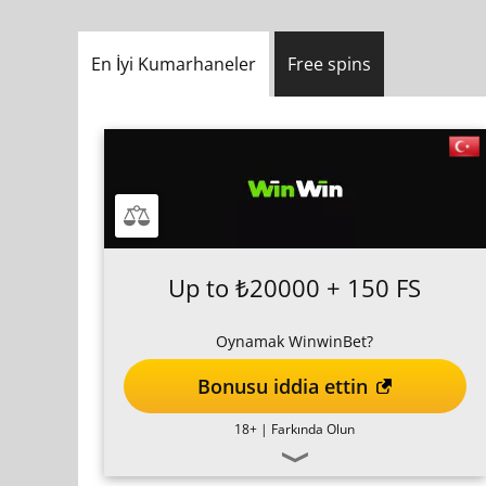
En İyi Kumarhaneler
Free spins
Up to ₺20000 + 150 FS
Oynamak WinwinBet?
Bonusu iddia ettin
18+ |
Farkında Olun