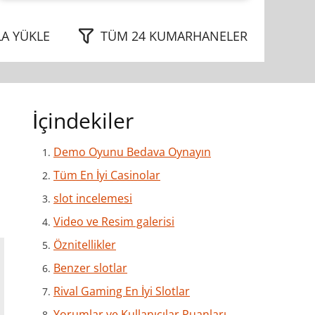
LA YÜKLE
TÜM 24 KUMARHANELER
İçindekiler
Demo Oyunu Bedava Oynayın
Tüm En İyi Casinolar
slot incelemesi
Video ve Resim galerisi
Öznitellikler
Benzer slotlar
Rival Gaming En İyi Slotlar
Yorumlar ve Kullanıcılar Puanları