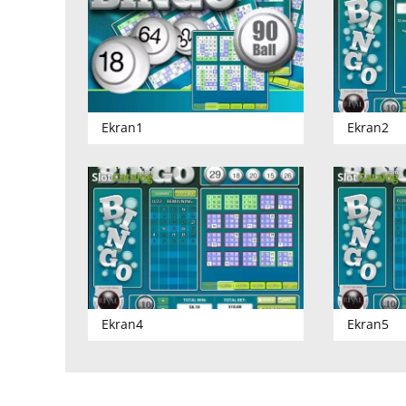
Ekran1
Ekran2
Ekran4
Ekran5