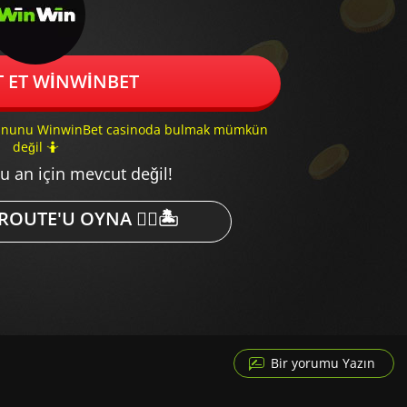
T ET WINWINBET
oyununu WinwinBet casinoda bulmak mümkün
değil 🤷
 an için mevcut değil!
ROUTE'U OYNA 🏴‍☠️🏝️
Bir yorumu Yazın