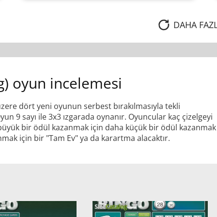
DAHA FAZ
g) oyun incelemesi
üzere dört yeni oyunun serbest bırakılmasıyla tekli
un 9 sayı ile 3x3 ızgarada oynanır. Oyuncular kaç çizelgeyi
aha büyük bir ödül kazanmak için daha küçük bir ödül kazanmak
anmak için bir "Tam Ev" ya da karartma alacaktır.