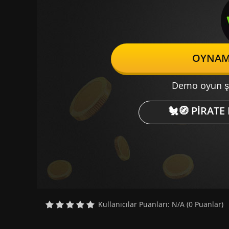
OYNAM
Demo oyun şu
🐔🧭 PIRATE 
Kullanıcılar Puanları:
N/A
(
0
Puanlar)