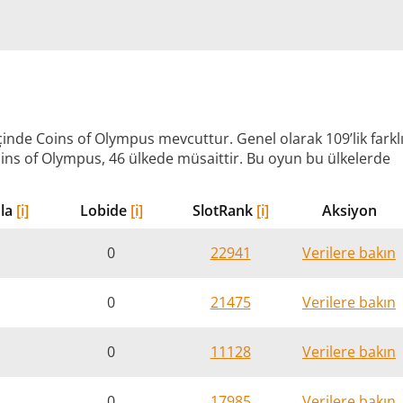
çinde Coins of Olympus mevcuttur. Genel olarak 109’lik farkl
oins of Olympus, 46 ülkede müsaittir. Bu oyun bu ülkelerde
la
[i]
Lobide
[i]
SlotRank
[i]
Aksiyon
0
22941
Verilere bakın
0
21475
Verilere bakın
0
11128
Verilere bakın
0
17985
Verilere bakın