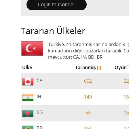
Taranan Ülkeler
Türkiye. 41 taranmış casinolardan 9 i
kumarların diğer pazarları taradık. C
mevcuttur: CA, IN, BD, BR
Ülke
Taranmış
[i]
Oyun`
CA
602
22
IN
149
16
BD
55
16
BR
151
12