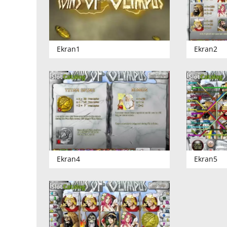
Ekran1
Ekran2
Ekran4
Ekran5