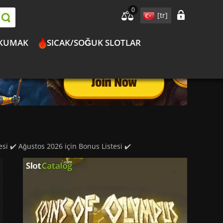
0
site
[tr]
language
KUMAK
SICAK/SOĞUK SLOTLAR
i ✔️ Ağustos 2026 için Bonus Listesi ✔️