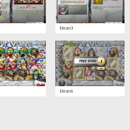
Ekran3
Ekran6