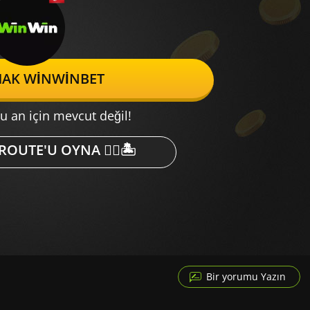
AK WINWINBET
 an için mevcut değil!
ROUTE'U OYNA 🏴‍☠️🏝️
Bir yorumu Yazın