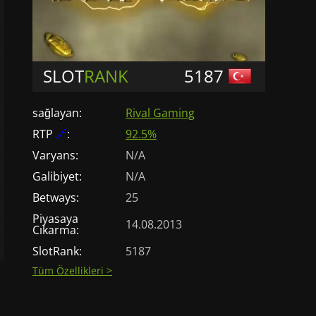
SLOT
RANK
5187
sağlayan:
Rival Gaming
RTP
🔗
:
92.5%
Varyans:
N/A
Galibiyet:
N/A
Betways:
25
Piyasaya
14.08.2013
Cıkarma:
SlotRank:
5187
Tüm Özellikleri >