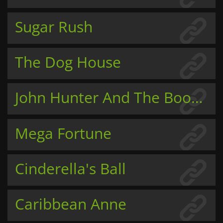
Sugar Rush
The Dog House
John Hunter And The Book Of Tut
Mega Fortune
Cinderella's Ball
Caribbean Anne