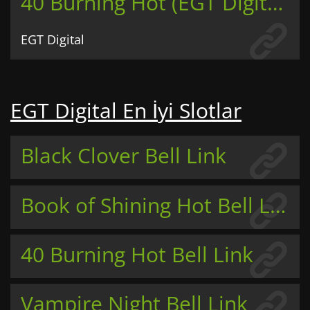
40 Burning Hot (EGT Digital)
EGT Digital
EGT Digital En İyi Slotlar
Black Clover Bell Link
Book of Shining Hot Bell Link
40 Burning Hot Bell Link
Vampire Night Bell Link