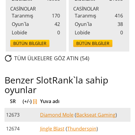
CASINOLAR
CASINOLAR
Taranmış
170
Taranmış
416
Oyun`la
42
Oyun`la
38
Lobide
0
Lobide
0
BÜTÜN BILGILER
BÜTÜN BILGILER
TÜM ÜLKELERE GÖZ ATIN (54)
Benzer SlotRank`la sahip
oyunlar
SR
(+/-)
[i]
Yuva adı
12673
Diamond Mole
(
Backseat Gaming
)
12674
Jingle Blast
(
Thunderspin
)