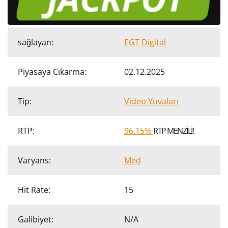
sağlayan:
EGT Digital
Piyasaya Cıkarma:
02.12.2025
Tip:
Video Yuvaları
RTP:
96.15%
RTP MENZILI!
Varyans:
Med
Hit Rate:
15
Galibiyet:
N/A