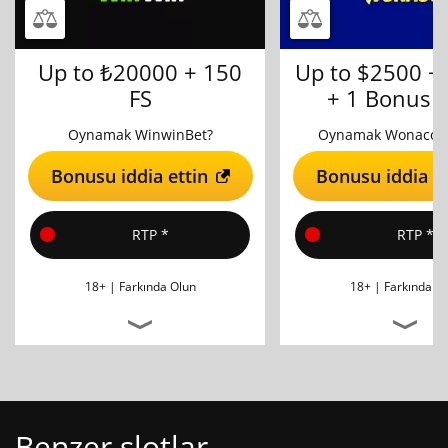
Up to ₺20000 + 150
Up to $2500 +
FS
+ 1 Bonus 
Oynamak WinwinBet?
Oynamak Wonaco C
Bonusu iddia ettin
Bonusu iddia et
RTP *
RTP *
18+ |
Farkında Olun
18+ |
Farkında O
Benzer slotlar