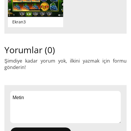
Ekran3
Yorumlar (0)
Şimdiye kadar yorum yok, ilkini yazmak için formu
gönderin!