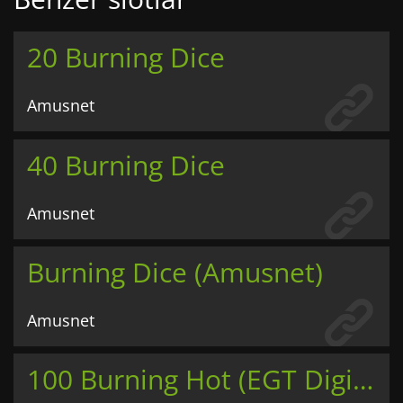
20 Burning Dice
Amusnet
40 Burning Dice
Amusnet
Burning Dice (Amusnet)
Amusnet
100 Burning Hot (EGT Digital)