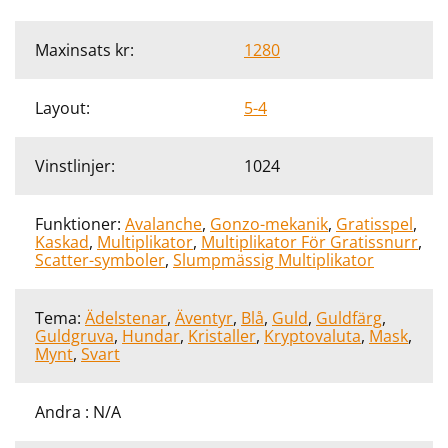
Maxinsats kr:
1280
Layout:
5-4
Vinstlinjer:
1024
Funktioner:
Avalanche
,
Gonzo-mekanik
,
Gratisspel
,
Kaskad
,
Multiplikator
,
Multiplikator För Gratissnurr
,
Scatter-symboler
,
Slumpmässig Multiplikator
Tema:
Ädelstenar
,
Äventyr
,
Blå
,
Guld
,
Guldfärg
,
Guldgruva
,
Hundar
,
Kristaller
,
Kryptovaluta
,
Mask
,
Mynt
,
Svart
Andra : N/A