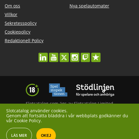
Om oss
Nya spelautomater
Villkor
Sekretesspolicy
Cookiepolicy
Redaktionell Policy
linkedin
youtube
twitter
instagram
twitch
trustpilot
Slotcatalog.com ägs av Slotcatalog Limited
(organisationsnummer C 86014). Registrerat kontor: Central
Slotcatalog använder cookies.
Business Centre, 23 Triq Is-Soll, Santa Venera SVR1833, Malta
Genom att fortsätta bläddra i vår webbplats godkänner du
vår Cookie Policy.
Spel kan vara beroendeframkallande. Vänligen
spela
ansvarsfullt
LÄS MER
OKEJ