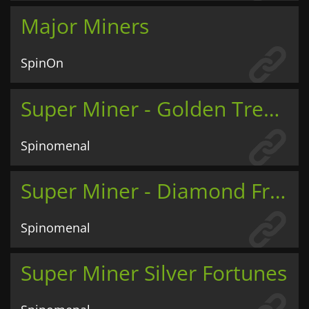
Major Miners
SpinOn
Super Miner - Golden Treasure
Spinomenal
Super Miner - Diamond Frenzy
Spinomenal
Super Miner Silver Fortunes