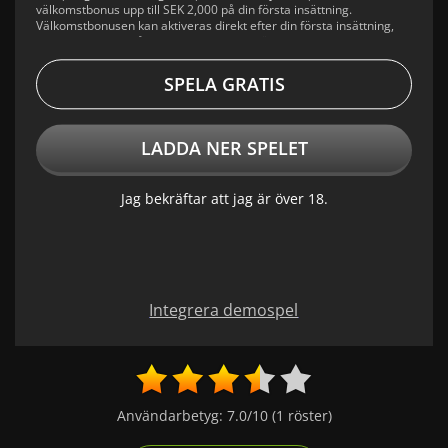
välkomstbonus upp till SEK 2,000 på din första insättning.
Välkomstbonusen kan aktiveras direkt efter din första insättning,
genom att klicka på ”Min Profil” → ”Min Välkomstbonus”.
SPELA GRATIS
LADDA NER SPELET
Jag bekräftar att jag är över 18.
Integrera demospel
Användarbetyg:
7.0
/10
(
1
röster)