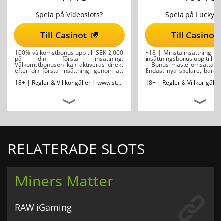
Spela på Videoslots?
Spela på Lucky D
Till Casinot
Till Casinot
100% välkomstbonus upp till SEK 2,000
+18 | Minsta insättning 1
på din första insättning.
insättningsbonus upp till k
Välkomstbonusen kan aktiveras direkt
| Bonus måste omsättas 
efter din första insättning, genom att
Endast nya spelare, bara 
klicka på ”Min Profil” → ”Min
hushåll / IP | Spela ans
Välkomstbonus”.
Stödlinjen.se (020-819100) 
18+ |
Regler & Villkor gäller
|
www.stodlinjen.se
18+ |
Regler & Villkor gälle
Regler&Villkor
RELATERADE SLOTS
Miners Matter
RAW iGaming