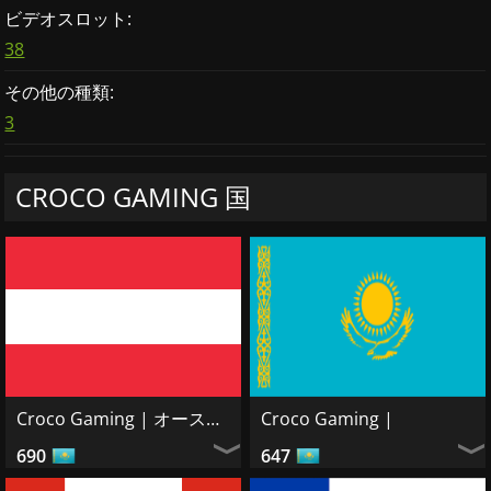
ビデオスロット:
38
その他の種類:
3
CROCO GAMING 国
Croco Gaming | オーストリア
Croco Gaming |
690
647