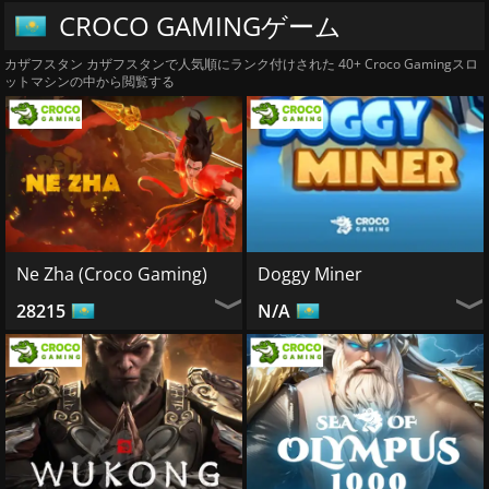
CROCO GAMINGゲーム
カザフスタン カザフスタンで人気順にランク付けされた 40+ Croco Gamingスロ
ットマシンの中から閲覧する
Ne Zha (Croco Gaming)
Doggy Miner
28215
N/A