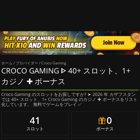
ホーム
/
プロバイダー
/
Croco Gaming
CROCO GAMING ᐈ 40+ スロット、1+
カジノ ✚ ボーナス
Croco Gaming のスロットをお探しですか? ➤ 2026 年 カザフスタン
では 40+ スロット、1+ Croco Gaming のカジノ ✚ ボーナスをリスト
化しています。 無料でゲームをプレイ ✅
41
0
スロット
ボーナス