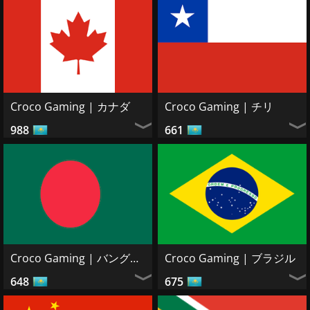
Croco Gaming | カナダ
Croco Gaming | チリ
988
661
Croco Gaming | バングラデシュ
Croco Gaming | ブラジル
648
675