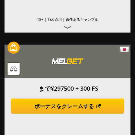
18+ | T&C適用 |
責任あるギャンブル
まで¥297500 + 300 FS
ボーナスをクレームする