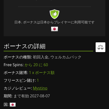
日本. ボーナスは日本からプレイヤーに利用可能です
ボーナスの詳細
ボーナスの種類:
初回入金, ウェルカムパック
Free Spins:
から 20 に 60
ボーナス賭博:
1 x ボーナス額
フリースピン賭け:
1
カジノレビュー:
Mystino
期間:
まで有効 2027-08-07
国: