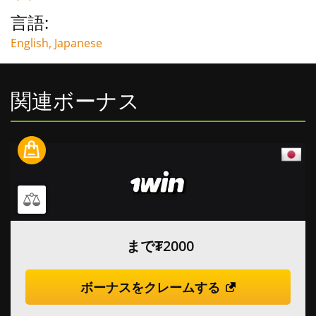
言語:
English
,
Japanese
関連ボーナス
まで₮2000
ボーナスをクレームする