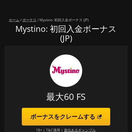
ホーム
/
ボーナス
/
Mystino: 初回入金ボーナス (JP)
Mystino: 初回入金ボーナス
(JP)
最大60 FS
ボーナスをクレームする
18+ | T&C適用 |
責任あるギャンブル