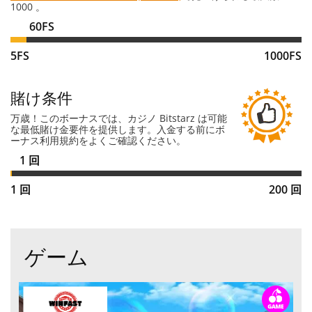
1000 。
60FS
5FS
1000FS
賭け条件
万歳！このボーナスでは、カジノ Bitstarz は可能
な最低賭け金要件を提供します。入金する前にボ
ーナス利用規約をよくご確認ください。
1 回
1 回
200 回
ゲーム