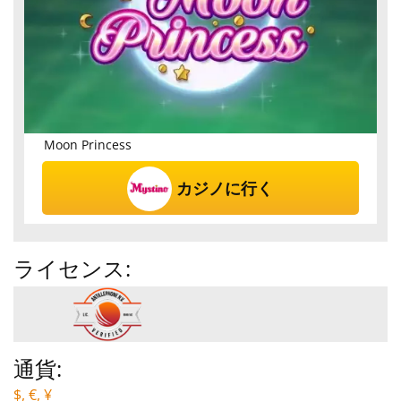
Moon Princess
カジノに行く
ライセンス:
通貨:
$
,
€
,
¥