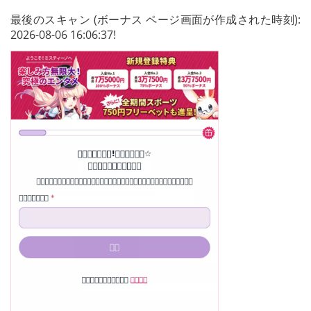
最後のスキャン (ボーナス ページ画面が作成された時刻):
2026-08-06 16:06:37!