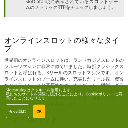
SlotCatalogに表示されているスロットゲー
ムのメトリックRTPをチェックしましょう。
オンラインスロットの様々なタイ
プ
世界初のオンラインスロットは、ランドカジノスロットの
フルーツマシンに非常に似ていました。時折クラシックス
ロットと呼ばれる、3リールのスロットマシンです。オン
ラインスロットのブームに伴い、充実したリール数、豊富
なペイライン、より革新的なボーナスゲーム、機能、グラ
Slotcatalogはクッキーを使用します。
フィックを兼ね備えた、高精度なビデオスロットが登場し
私たちのサイトを閲覧し続けることにより、Cookieポリシーに同
ました。ジャックポットゲームもあれば、通常のプログレ
意したことになります。
ッシブではないゲームも存在します。
もっと読む
OK
ビデオスロット