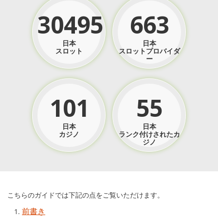
30495
663
日本
日本
スロット
スロットプロバイダ
ー
101
55
日本
日本
カジノ
ランク付けされたカ
ジノ
こちらのガイドでは下記の点をご覧いただけます。
前書き