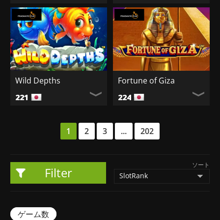
Wild Depths
Fortune of Giza
221
224
1
2
3
...
202
ソート
Filter
SlotRank
ゲーム数