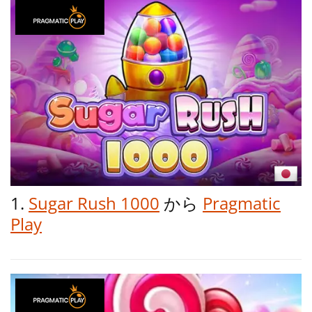
1.
Sugar Rush 1000
から
Pragmatic
Play