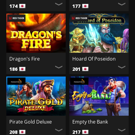
174
177
Dragon's Fire
Hoard Of Poseidon
186
201
Pirate Gold Deluxe
Empty the Bank
208
217