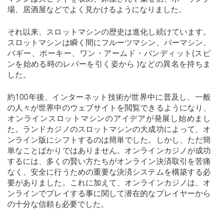
場、居酒屋などでよく見かけるようになりました。
それ以来、スロットマシンの歴史は進化し続けています。
スロットマシンは瞬く間にフルーツマシン、バーマシン、
パギー、ポーキー、ワン・アームド・バンディット(スピ
ンを始める時のレバーを引く姿から )などの異名を持ちま
した。
約100年後、インターネット技術が世界中に普及し、一般
の人々が世界中のウェブサイトを閲覧できるようになり、
オンラインスロットマシンのアイデアが発展し始めまし
た。ランドカジノのスロットマシンの大成功によって、オ
ンライン版にシフトするのは簡単でした。しかし、ただ簡
単なことばかりではありません。オンラインカジノが成功
するには、多くの賢い方たちがオンライン決済取引を苦痛
なく、安全に行うための重要な決済システムを構築する必
要がありました。これに加えて、オンラインカジノは、オ
ンラインでプレイする事に関して潜在的なプレイヤーから
の十分な信頼も必要でした。