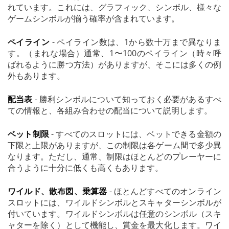
れています。これには、グラフィック、シンボル、様々な
ゲームシンボルが揃う確率が含まれています。
ペイライン
- ペイライン数は、1から数十万まで異なりま
す。（まれな場合）通常、1〜100のペイライン（時々呼
ばれるように勝つ方法）がありますが、そこには多くの例
外もあります。
配当表
- 勝利シンボルについて知っておく必要があるすべ
ての情報と、各組み合わせの配当について説明します。
ベット制限
- すべてのスロットには、ベットできる金額の
下限と上限がありますが、この制限は各ゲーム間で多少異
なります。ただし、通常、制限はほとんどのプレーヤーに
合うように十分に低くも高くもあります。
ワイルド、散布図、乗算器
- ほとんどすべてのオンライン
スロットには、ワイルドシンボルとスキャターシンボルが
付いています。ワイルドシンボルは任意のシンボル（スキ
ャターを除く）として機能し、賞金を最大化します。ワイ