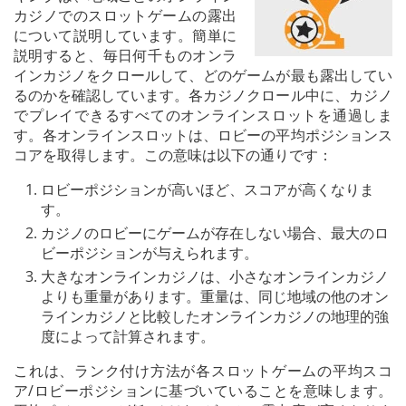
カジノでのスロットゲームの露出
について説明しています。簡単に
説明すると、毎日何千ものオンラ
インカジノをクロールして、どのゲームが最も露出してい
るのかを確認しています。各カジノクロール中に、カジノ
でプレイできるすべてのオンラインスロットを通過しま
す。各オンラインスロットは、ロビーの平均ポジションス
コアを取得します。この意味は以下の通りです：
ロビーポジションが高いほど、スコアが高くなりま
す。
カジノのロビーにゲームが存在しない場合、最大のロ
ビーポジションが与えられます。
大きなオンラインカジノは、小さなオンラインカジノ
よりも重量があります。重量は、同じ地域の他のオン
ラインカジノと比較したオンラインカジノの地理的強
度によって計算されます。
これは、ランク付け方法が各スロットゲームの平均スコ
ア/ロビーポジションに基づいていることを意味します。