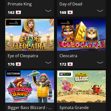
Primate King
Day of Dead
162
168
Eye of Cleopatra
Cleocatra
170
172
Bigger Bass Blizzard - Christmas Catch
Spinata Grande