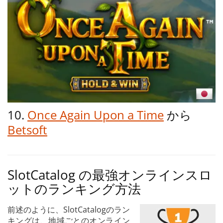
10.
Once Again Upon a Time
から
Betsoft
SlotCatalog の最強オンラインスロ
ットのランキング方法
前述のように、SlotCatalogのラン
キングは、地域ごとのオンライン