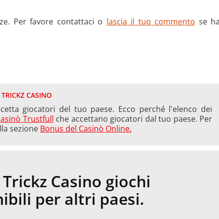
ze. Per favore contattaci o
lascia il tuo commento
se ha
 TRICKZ CASINO
etta giocatori del tuo paese. Ecco perché l'elenco dei
casinò Trustfull
che accettano giocatori dal tuo paese. Per
lla sezione
Bonus del Casinò Online.
 Trickz Casino giochi
ibili per altri paesi.