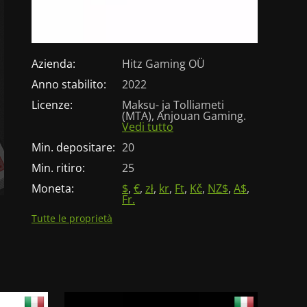
Azienda:
Hitz Gaming OÜ
Anno stabilito:
2022
Licenze:
Maksu- ja Tolliameti
(MTA)
,
Anjouan Gaming
.
Vedi tutto
Min. depositare:
20
Min. ritiro:
25
Moneta:
$
,
€
,
zł
,
kr
,
Ft
,
Kč
,
NZ$
,
A$
,
Fr.
Tutte le proprietà