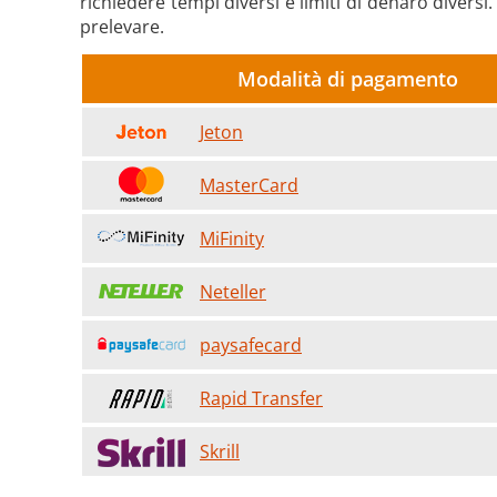
richiedere tempi diversi e limiti di denaro divers
prelevare.
Modalità di pagamento
Jeton
MasterCard
MiFinity
Neteller
paysafecard
Rapid Transfer
Skrill