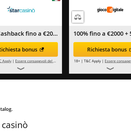
50% Cashback fino a €2000
100% fino a €2000 + 
Richiesta bonus
Richiesta bonus
C Apply
|
Essere consapevoli del gioco
18+ | T&C Apply |
Essere consapevoli 
talog.
 casinò