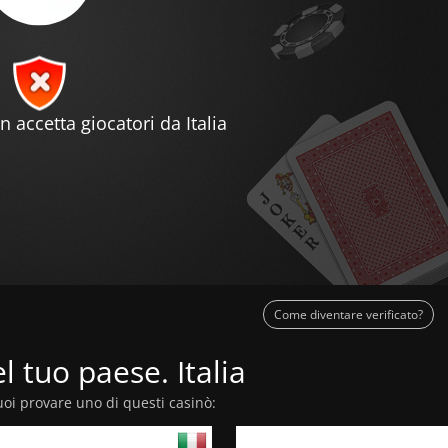
n accetta giocatori da Italia
Come diventare verificato?
l tuo paese. Italia
uoi provare uno di questi casinò: