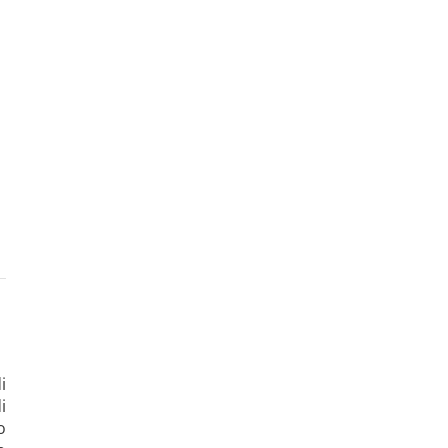
i
i
o