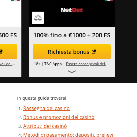
500 FS
100% fino a €1000 + 200 FS
Richiesta bonus
del gioco
18+ | T&C Apply |
Essere consapevoli del gioco
In questa guida troverai:
Rassegna del casinò
Bonus e promozioni del casinò
Attributi del casinò
Metodi di pagamento: depositi, prelievi