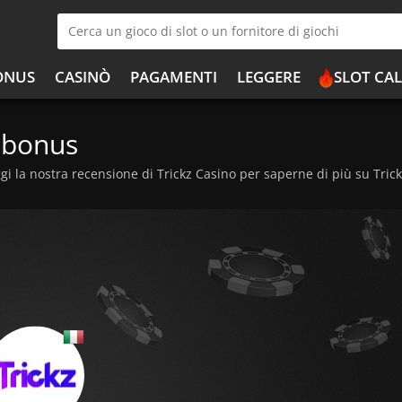
.
ONUS
CASINÒ
PAGAMENTI
LEGGERE
SLOT CAL
e bonus
Leggi la nostra recensione di Trickz Casino per saperne di più su Tri