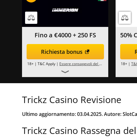
Fino a €4000 + 250 FS
Richiesta bonus
18+ | T&C Apply |
Essere consapevoli del gioco
18+ |
T&
Trickz Casino Revisione
Ultimo aggiornamento: 03.04.2025. Autore: SlotCa
Trickz Casino Rassegna del