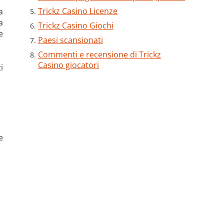
Trickz Casino Licenze
a
a
Trickz Casino Giochi
e
Paesi scansionati
Commenti e recensione di Trickz
Casino giocatori
i
e