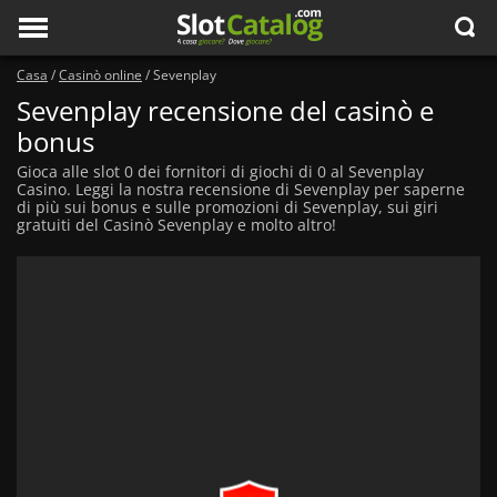
search
Menu
Casa
/
Casinò online
/
Sevenplay
Sevenplay recensione del casinò e
bonus
Gioca alle slot 0 dei fornitori di giochi di 0 al Sevenplay
Casino. Leggi la nostra recensione di Sevenplay per saperne
di più sui bonus e sulle promozioni di Sevenplay, sui giri
gratuiti del Casinò Sevenplay e molto altro!