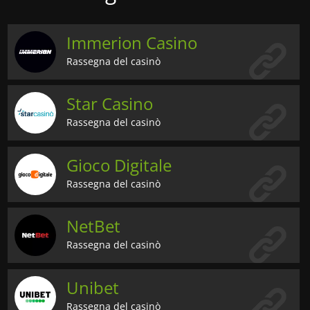
Immerion Casino
Rassegna del casinò
Star Casino
Rassegna del casinò
Gioco Digitale
Rassegna del casinò
NetBet
Rassegna del casinò
Unibet
Rassegna del casinò