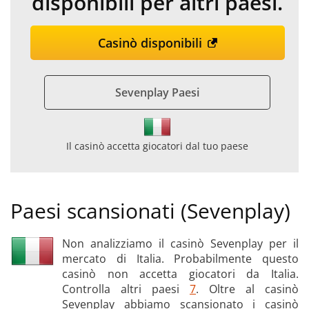
disponibili per altri paesi.
Casinò disponibili
Sevenplay Paesi
Il casinò accetta giocatori dal tuo paese
Paesi scansionati (Sevenplay)
Non analizziamo il casinò Sevenplay per il
mercato di Italia. Probabilmente questo
casinò non accetta giocatori da Italia.
Controlla altri paesi
7
. Oltre al casinò
Sevenplay abbiamo scansionato i casinò