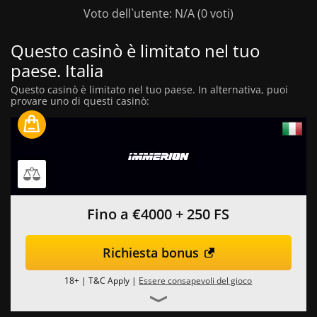
Voto dell`utente:
N/A
(
0
voti)
Questo casinò è limitato nel tuo
paese. Italia
Questo casinò è limitato nel tuo paese. In alternativa, puoi
provare uno di questi casinò:
Fino a €4000 + 250 FS
Richiesta bonus
18+ | T&C Apply |
Essere consapevoli del gioco