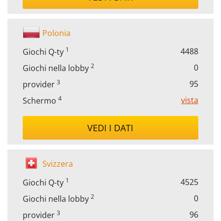
Polonia
1
4488
Giochi Q-ty
2
0
Giochi nella lobby
3
95
provider
4
vista
Schermo
VEDI I DATI
Svizzera
1
4525
Giochi Q-ty
2
0
Giochi nella lobby
3
96
provider