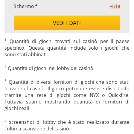
4
vista
Schermo
VEDI I DATI
1
Quantità di giochi trovati sul casinò per il paese
specifico. Questa quantità include solo i giochi che
sono stati abbinati.
2
Quantità di giochi nel lobby del casinò
3
Quantità di diversi fornitori di giochi che sono stati
trovati sul casinò. Il gioco potrebbe essere distribuito
tramite una rete di giochi come NYX o Quickfire.
Tuttavia stiamo mostrando quantità di fornitori di
giochi reali
4
screenshot di lobby che è stato realizzato durante
l`ultima scansione del casinò.