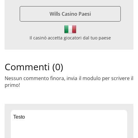
Wills Casino Paesi
Il casinò accetta giocatori dal tuo paese
Commenti (0)
Nessun commento finora, invia il modulo per scrivere il
primo!