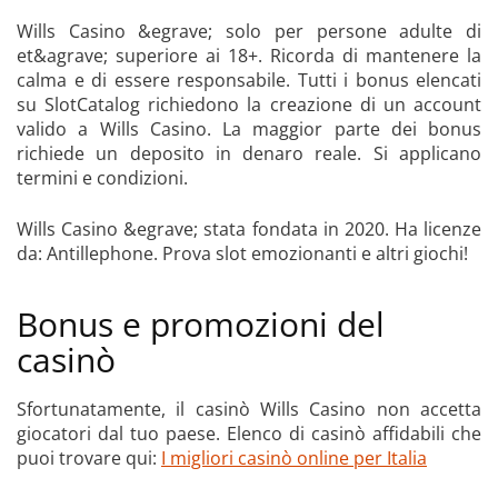
Wills Casino &egrave; solo per persone adulte di
et&agrave; superiore ai 18+. Ricorda di mantenere la
calma e di essere responsabile. Tutti i bonus elencati
su SlotCatalog richiedono la creazione di un account
valido a Wills Casino. La maggior parte dei bonus
richiede un deposito in denaro reale. Si applicano
termini e condizioni.
Wills Casino &egrave; stata fondata in 2020. Ha licenze
da: Antillephone. Prova slot emozionanti e altri giochi!
Bonus e promozioni del
casinò
Sfortunatamente, il casinò Wills Casino non accetta
giocatori dal tuo paese. Elenco di casinò affidabili che
puoi trovare qui:
I migliori casinò online per Italia