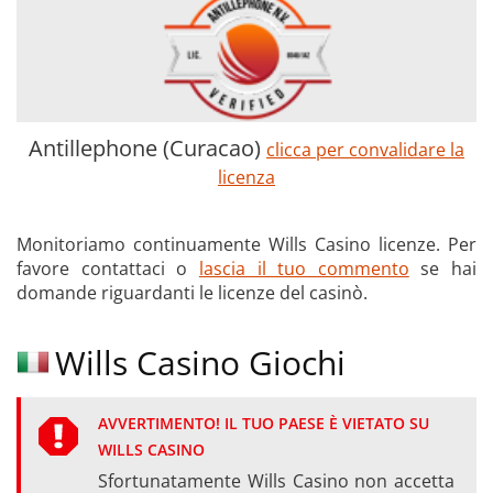
Antillephone (Curacao)
clicca per convalidare la
licenza
Monitoriamo continuamente Wills Casino licenze. Per
favore contattaci o
lascia il tuo commento
se hai
domande riguardanti le licenze del casinò.
Wills Casino Giochi
AVVERTIMENTO! IL TUO PAESE È VIETATO SU
WILLS CASINO
Sfortunatamente Wills Casino non accetta