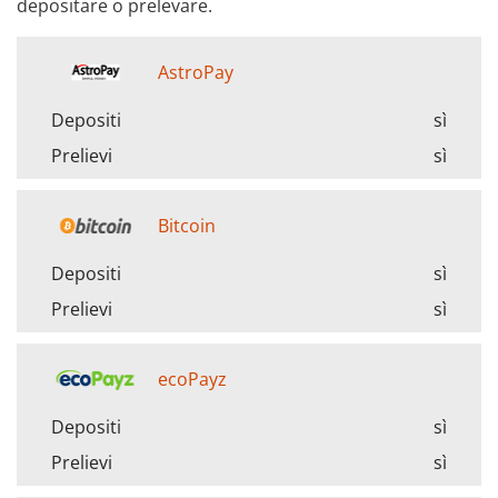
depositare o prelevare.
AstroPay
Depositi
sì
Prelievi
sì
Bitcoin
Depositi
sì
Prelievi
sì
ecoPayz
Depositi
sì
Prelievi
sì