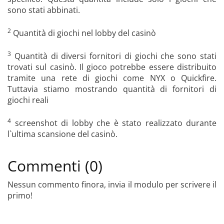
sono stati abbinati.
2
Quantità di giochi nel lobby del casinò
3
Quantità di diversi fornitori di giochi che sono stati
trovati sul casinò. Il gioco potrebbe essere distribuito
tramite una rete di giochi come NYX o Quickfire.
Tuttavia stiamo mostrando quantità di fornitori di
giochi reali
4
screenshot di lobby che è stato realizzato durante
l`ultima scansione del casinò.
Commenti (0)
Nessun commento finora, invia il modulo per scrivere il
primo!