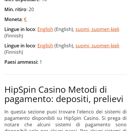
Min. ritiro
: 20
Moneta
:
€
Lingue in loco
:
English
(English),
suomi, suomen kieli
(Finnish)
Lingue in loco
:
English
(English),
suomi, suomen kieli
(Finnish)
Paesi ammessi:
1
HipSpin Casino Metodi di
pagamento: depositi, prelievi
In questa sezione puoi trovare l'elenco dei sistemi di
pagamento disponibili su HipSpin Casino. Si prega di
notare che alcuni sistemi di pagamento sono
disponibili solo per alcuni paesi. Per alcuni sistemi di