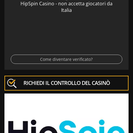
HipSpin Casino - non accetta giocatori da
Italia
Come diventare verificato?
RICHIEDI IL CONTROLLO DEL CASINÒ