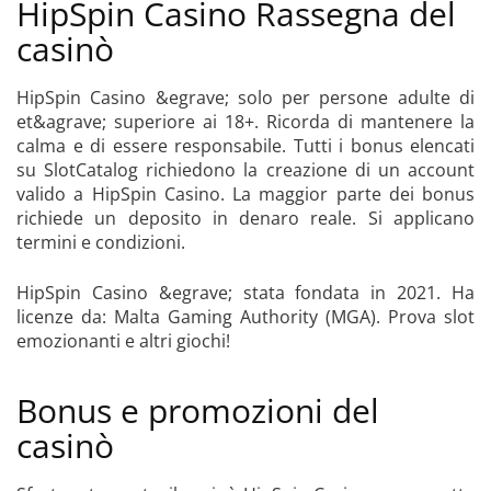
HipSpin Casino Rassegna del
casinò
HipSpin Casino &egrave; solo per persone adulte di
et&agrave; superiore ai 18+. Ricorda di mantenere la
calma e di essere responsabile. Tutti i bonus elencati
su SlotCatalog richiedono la creazione di un account
valido a HipSpin Casino. La maggior parte dei bonus
richiede un deposito in denaro reale. Si applicano
termini e condizioni.
HipSpin Casino &egrave; stata fondata in 2021. Ha
licenze da: Malta Gaming Authority (MGA). Prova slot
emozionanti e altri giochi!
Bonus e promozioni del
casinò