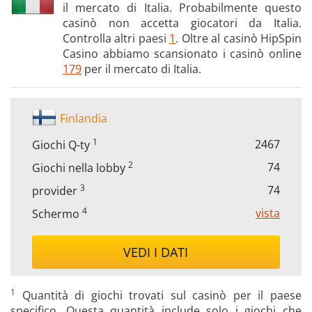
il mercato di Italia. Probabilmente questo
casinò non accetta giocatori da Italia.
Controlla altri paesi
1
. Oltre al casinò HipSpin
Casino abbiamo scansionato i casinò online
179
per il mercato di Italia.
Finlandia
1
2467
Giochi Q-ty
2
74
Giochi nella lobby
3
74
provider
4
vista
Schermo
VEDI I DATI
1
Quantità di giochi trovati sul casinò per il paese
specifico. Questa quantità include solo i giochi che