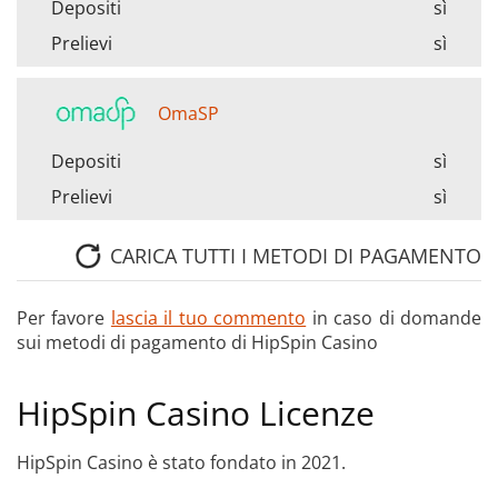
Depositi
sì
Prelievi
sì
OmaSP
Depositi
sì
Prelievi
sì
CARICA TUTTI I METODI DI PAGAMENTO
Per favore
lascia il tuo commento
in caso di domande
sui metodi di pagamento di HipSpin Casino
HipSpin Casino Licenze
HipSpin Casino è stato fondato in 2021.