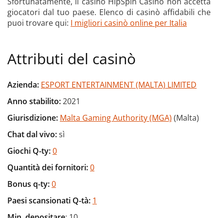
Sfortunatamente, il casinò HipSpin Casino non accetta
giocatori dal tuo paese. Elenco di casinò affidabili che
puoi trovare qui:
I migliori casinò online per Italia
Attributi del casinò
Azienda:
ESPORT ENTERTAINMENT (MALTA) LIMITED
Anno stabilito:
2021
Giurisdizione:
Malta Gaming Authority (MGA)
(Malta)
Chat dal vivo:
sì
Giochi Q-ty:
0
Quantità dei fornitori:
0
Bonus q-ty:
0
Paesi scansionati Q-tà:
1
Min. depositare
: 10