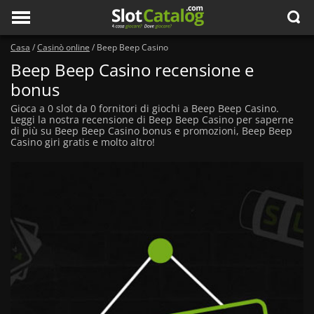
search
Menu
Casa
/
Casinò online
/
Beep Beep Casino
Beep Beep Casino recensione e
bonus
Gioca a 0 slot da 0 fornitori di giochi a Beep Beep Casino.
Leggi la nostra recensione di Beep Beep Casino per saperne
di più su Beep Beep Casino bonus e promozioni, Beep Beep
Casino giri gratis e molto altro!