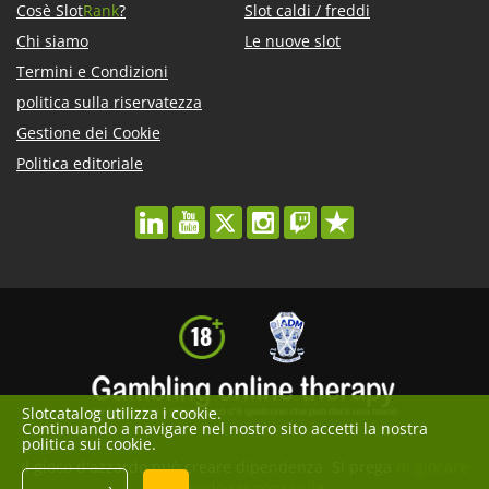
Cosè Slot
Rank
?
Slot caldi / freddi
Chi siamo
Le nuove slot
Termini e Condizioni
politica sulla riservatezza
Gestione dei Cookie
Politica editoriale
linkedin
youtube
twitter
instagram
twitch
trustpilot
Slotcatalog utilizza i cookie.
Continuando a navigare nel nostro sito accetti la nostra
politica sui cookie.
Il gioco d'azzardo può creare dipendenza. Si prega
di giocare
in modo responsabile