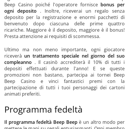
Beep Casino poiché l'operatore fornisce
bonus per
ogni deposito
. Inoltre, riceverai un regalo senza
deposito per la registrazione e enormi pacchetti di
benvenuto dopo ciascuna delle prime quattro
ricariche. Maggiore è il deposito, maggiore è il bonus!
Presta attenzione ai requisiti di scommessa.
Ultimo ma non meno importante, ogni giocatore
riceverà
un trattamento speciale nel giorno del suo
compleanno
. Il casinò accrediterà il 10% di tutti i
depositi effettuati durante l'anno! E se queste
promozioni non bastano, partecipa ai tornei Beep
Beep Casino e vinci fantastici premi con la
partecipazione di tutti i tuoi personaggi dei cartoni
animati preferiti.
Programma fedeltà
Il programma fedeltà Beep Beep
è un altro modo per
mettere le mani su regali entusiasmanti. Ogni membro