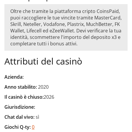
Oltre che tramite la piattaforma cripto CoinsPaid,
puoi raccogliere le tue vincite tramite MasterCard,
Skrill, Neteller, Vodafone, Plastrix, MuchBetter, FK
Wallet, Lifecell ed eZeeWallet. Devi verificare la tua
identità, scommettere l'importo del deposito x3 e
completare tutti i bonus attivi.
Attributi del casinò
Azienda:
Anno stabilito:
2020
Il casinò è chiuso:
2026
Giurisdizione:
Chat dal vivo:
sì
Giochi Q-ty:
0