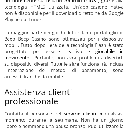
brillantemente su cellulari Android e iOS
, grazie alla
tecnologia HTML5 utilizzata. Un'applicazione nativa
non è disponibile per il download diretto né da Google
Play né da iTunes.
La maggior parte dei giochi del brillante portafoglio di
Beep Beep Casino sono ottimizzati per i dispositivi
mobili. Tutto dopo l'era della tecnologia Flash è stato
progettato per essere reattivo e
giocabile in
movimento
. Pertanto, non avrai problemi a divertirti
su dispositivi diversi. Tutte le altre funzionalità, inclusa
l'integrazione dei metodi di pagamento, sono
accessibili anche da mobile.
Assistenza clienti
professionale
Contatta il personale del
servizio clienti in
qualsiasi
momento durante la settimana. Non ha un giorno
libero e nemmeno una pausa pranzo. Puoi utilizzare la