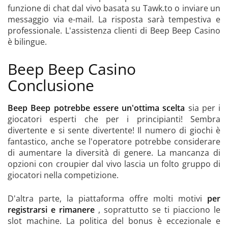
funzione di chat dal vivo basata su Tawk.to o inviare un
messaggio via e-mail. La risposta sarà tempestiva e
professionale. L'assistenza clienti di Beep Beep Casino
è bilingue.
Beep Beep Casino
Conclusione
Beep Beep potrebbe essere un'ottima scelta
sia per i
giocatori esperti che per i principianti! Sembra
divertente e si sente divertente! Il numero di giochi è
fantastico, anche se l'operatore potrebbe considerare
di aumentare la diversità di genere. La mancanza di
opzioni con croupier dal vivo lascia un folto gruppo di
giocatori nella competizione.
D'altra parte, la piattaforma offre molti motivi
per
registrarsi e rimanere
, soprattutto se ti piacciono le
slot machine. La politica del bonus è eccezionale e