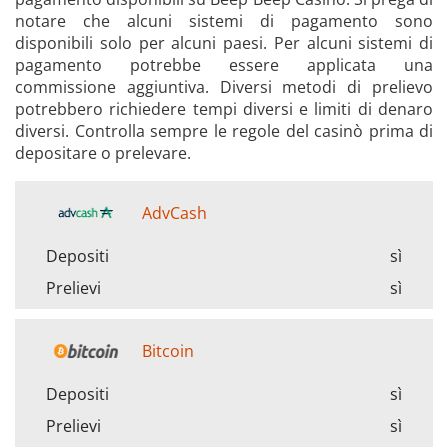
notare che alcuni sistemi di pagamento sono
disponibili solo per alcuni paesi. Per alcuni sistemi di
pagamento potrebbe essere applicata una
commissione aggiuntiva. Diversi metodi di prelievo
potrebbero richiedere tempi diversi e limiti di denaro
diversi. Controlla sempre le regole del casinò prima di
depositare o prelevare.
AdvCash
Depositi
sì
Prelievi
sì
Bitcoin
Depositi
sì
Prelievi
sì