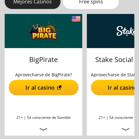
Mejores Casinos
Free spins
BigPirate
Stake Social 
Aprovecharse de BigPirate?
Ir al casino
Ir al casino
21+ |
Sé consciente de Gamble
21+ |
Sé consciente d