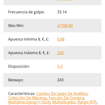
Frecuencia de golpe:
33.14
Max Win:
x1700.00
Apuesta mínima $, €, £:
0.88
Apuesta máxima $, €, £:
220
Disposición:
5-3
Betways:
243
Características:
Cambio De Juego De Rodillos
,
Colección De Macetas
,
Función De Compra
,
Multidireccional (+1024)
,
Multiplicador
,
Rango RTP
,