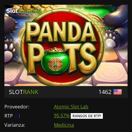
SLOT
RANK
1462
Proveedor:
Atomic Slot Lab
95.57%
RTP
🔗
:
RANGOS DE RTP!
Varianza:
Medicina