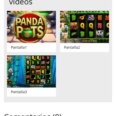
videos
Pantalla1
Pantalla2
Pantalla3