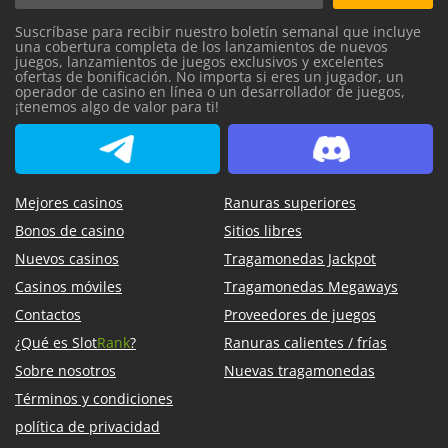
Suscríbase para recibir nuestro boletín semanal que incluye
una cobertura completa de los lanzamientos de nuevos
juegos, lanzamientos de juegos exclusivos y excelentes
ofertas de bonificación. No importa si eres un jugador, un
operador de casino en línea o un desarrollador de juegos,
¡tenemos algo de valor para ti!
SlotCatalog Telegram
SlotCatalog Discord
Mejores casinos
Ranuras superiores
Bonos de casino
Sitios libres
Nuevos casinos
Tragamonedas Jackpot
Casinos móviles
Tragamonedas Megaways
Contactos
Proveedores de juegos
¿Qué es Slot
Rank
?
Ranuras calientes / frías
Sobre nosotros
Nuevas tragamonedas
Términos y condiciones
política de privacidad