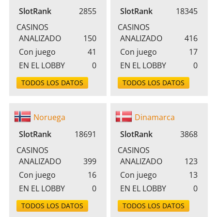
SlotRank
2855
SlotRank
18345
CASINOS
CASINOS
ANALIZADO
150
ANALIZADO
416
Con juego
41
Con juego
17
EN EL LOBBY
0
EN EL LOBBY
0
TODOS LOS DATOS
TODOS LOS DATOS
Noruega
Dinamarca
SlotRank
18691
SlotRank
3868
CASINOS
CASINOS
ANALIZADO
399
ANALIZADO
123
Con juego
16
Con juego
13
EN EL LOBBY
0
EN EL LOBBY
0
TODOS LOS DATOS
TODOS LOS DATOS