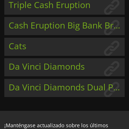
Triple Cash Eruption
Cash Eruption Big Bank Breakout
Cats
Da Vinci Diamonds
Da Vinci Diamonds Dual Play
¡Manténgase actualizado sobre los últimos