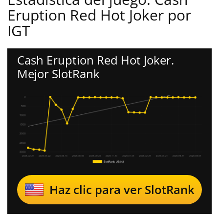
Eruption Red Hot Joker por
IGT
Cash Eruption Red Hot Joker.
Mejor SlotRank
Haz clic para ver SlotRank