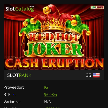
SLOT
RANK
35
Proveedor:
IGT
RTP
🔗
:
96.08%
Varianza:
N/A