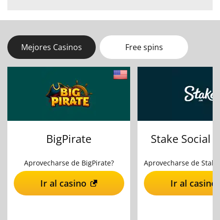
Mejores Casinos
Free spins
BigPirate
Stake Social 
Aprovecharse de BigPirate?
Ir al casino
Ir al casino