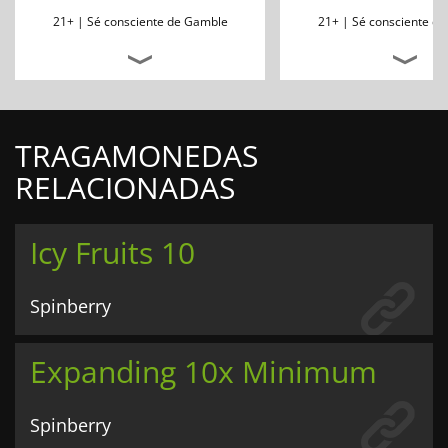
21+ |
Sé consciente de Gamble
21+ |
Sé consciente d
TRAGAMONEDAS
RELACIONADAS
Icy Fruits 10
Spinberry
Expanding 10x Minimum
Spinberry