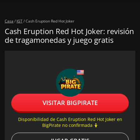
Casa
/
IGT
/
Cash Eruption Red Hot Joker
Cash Eruption Red Hot Joker: revisión
de tragamonedas y juego gratis
VISITAR BIGPIRATE
Disponibilidad de Cash Eruption Red Hot Joker en
BigPirate no confirmada 🤷