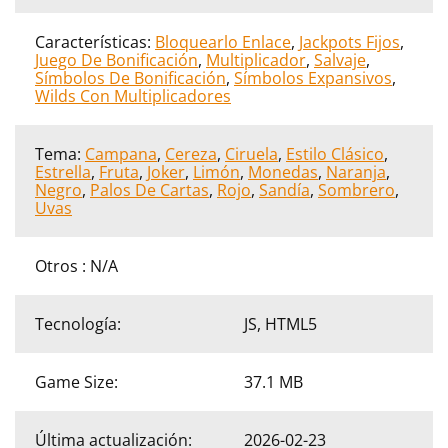
Características:
Bloquearlo Enlace
,
Jackpots Fijos
,
Juego De Bonificación
,
Multiplicador
,
Salvaje
,
Símbolos De Bonificación
,
Símbolos Expansivos
,
Wilds Con Multiplicadores
Tema:
Campana
,
Cereza
,
Ciruela
,
Estilo Clásico
,
Estrella
,
Fruta
,
Joker
,
Limón
,
Monedas
,
Naranja
,
Negro
,
Palos De Cartas
,
Rojo
,
Sandía
,
Sombrero
,
Uvas
Otros : N/A
Tecnología:
JS, HTML5
Game Size:
37.1 MB
Última actualización:
2026-02-23