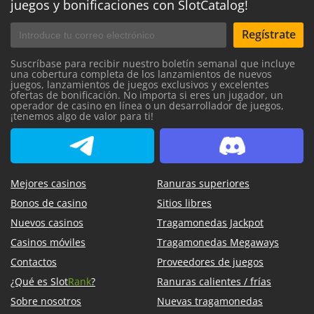
juegos y bonificaciones con SlotCatalog!
Regístrate
Suscríbase para recibir nuestro boletín semanal que incluye
una cobertura completa de los lanzamientos de nuevos
juegos, lanzamientos de juegos exclusivos y excelentes
ofertas de bonificación. No importa si eres un jugador, un
operador de casino en línea o un desarrollador de juegos,
¡tenemos algo de valor para ti!
SlotCatalog Telegram
SlotCatalog Discord
Mejores casinos
Ranuras superiores
Bonos de casino
Sitios libres
Nuevos casinos
Tragamonedas Jackpot
Casinos móviles
Tragamonedas Megaways
Contactos
Proveedores de juegos
¿Qué es Slot
Rank
?
Ranuras calientes / frías
Sobre nosotros
Nuevas tragamonedas