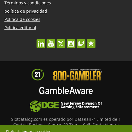
Términos y condiciones
política de privacidad
Política de cookies
Política editorial
linkedin
youtube
twitter
instagram
twitch
trustpilot
Slotcatalog.com es operado por DataRankr Limited de 1
Central Business Centre, 23 Triq Is-Soll, Santa Venera
SVR1833, Malta. DataRankr Limited está autorizada y regulada
Slotcatalog usa cookies.