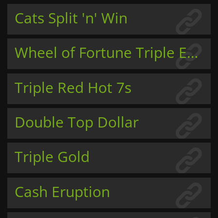
Cats Split 'n' Win
Wheel of Fortune Triple Extreme Spin
Triple Red Hot 7s
Double Top Dollar
Triple Gold
Cash Eruption