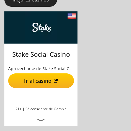
Stake Social Casino
Aprovecharse de Stake Social Casino?
Ir al casino
21+ |
Sé consciente de Gamble