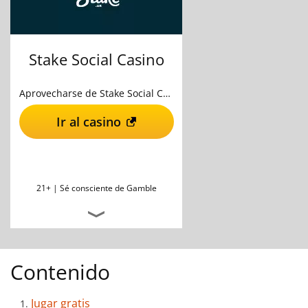
Stake Social Casino
Aprovecharse de Stake Social Casino?
Ir al casino
21+ |
Sé consciente de Gamble
Contenido
Jugar gratis