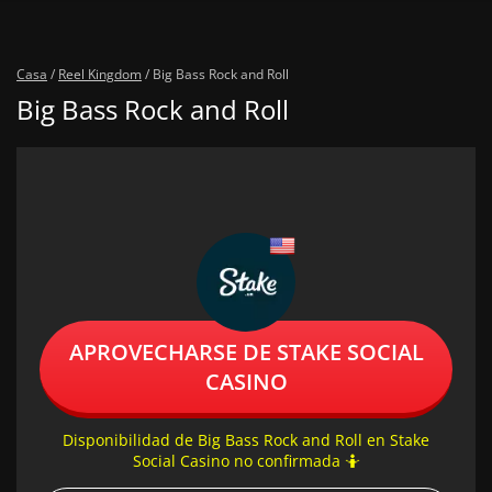
Casa
/
Reel Kingdom
/
Big Bass Rock and Roll
Big Bass Rock and Roll
APROVECHARSE DE STAKE SOCIAL
CASINO
Disponibilidad de Big Bass Rock and Roll en Stake
Social Casino no confirmada 🤷