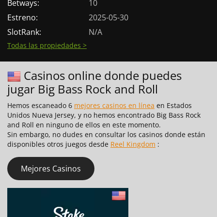
Betways:
10
Estreno:
2025-05-30
SlotRank:
N/A
Todas las propiedades >
Casinos online donde puedes
jugar Big Bass Rock and Roll
Hemos escaneado 6
mejores casinos en línea
en Estados
Unidos Nueva Jersey, y no hemos encontrado Big Bass Rock
and Roll en ninguno de ellos en este momento.
Sin embargo, no dudes en consultar los casinos donde están
disponibles otros juegos desde
Reel Kingdom
:
Mejores Casinos