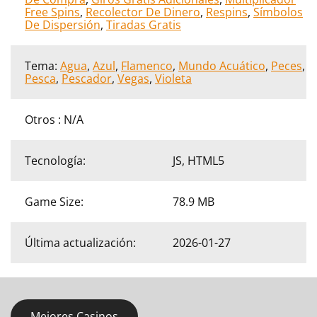
Free Spins
,
Recolector De Dinero
,
Respins
,
Símbolos
De Dispersión
,
Tiradas Gratis
Tema:
Agua
,
Azul
,
Flamenco
,
Mundo Acuático
,
Peces
,
Pesca
,
Pescador
,
Vegas
,
Violeta
Otros : N/A
Tecnología:
JS, HTML5
Game Size:
78.9 MB
Última actualización:
2026-01-27
Mejores Casinos