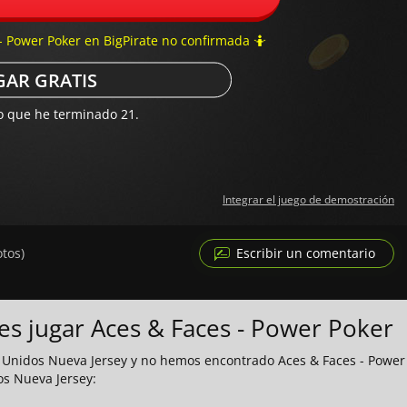
- Power Poker en BigPirate no confirmada 🤷
GAR GRATIS
o que he terminado 21.
Integrar el juego de demostración
tos)
Escribir un comentario
s jugar Aces & Faces - Power Poker
Unidos Nueva Jersey y no hemos encontrado Aces & Faces - Power
os Nueva Jersey: