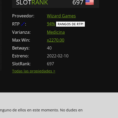
SLOT
RANK
697
Proveedor:
Wizard Games
94%
RTP
🔗
:
RANGOS DE RTP!
Varianza:
Medicina
Max Win:
x2270.00
Betways:
40
Estreno:
2022-02-10
SlotRank:
697
Todas las propiedades >
inguno de ellos en este momento. No dudes en