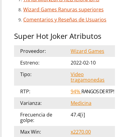
Wizard Games Ranuras superiores
Comentarios y Reseñas de Usuarios
Super Hot Joker Atributos
Proveedor:
Wizard Games
Estreno:
2022-02-10
Tipo:
Video
tragamonedas
RTP:
94%
RANGOS DE RTP!
Varianza:
Medicina
Frecuencia de
47.4
[ i ]
golpe:
Max Win:
x2270.00