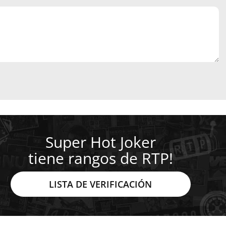
Super Hot Joker
tiene rangos de RTP!
LISTA DE VERIFICACIÓN