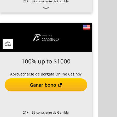
21+ |
Sé consciente de Gamble
100% up to $1000
Aprovecharse de Borgata Online Casino?
Ganar bono
21+ |
Sé consciente de Gamble