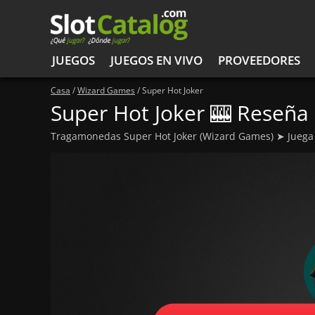
JUEGOS
JUEGOS EN VIVO
PROVEEDORES
Casa
/
Wizard Games
/
Super Hot Joker
Super Hot Joker 🎰 Reseña ✔
Tragamonedas Super Hot Joker (Wizard Games) ➤ Juega g