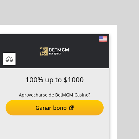
100% up to $1000
Aprovecharse de BetMGM Casino?
Ganar bono