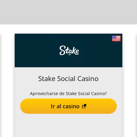
Stake Social Casino
Aprovecharse de Stake Social Casino?
Ir al casino