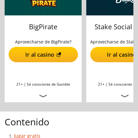
BigPirate
Stake Social 
Aprovecharse de BigPirate?
Ir al casino
Ir al casino
21+ |
Sé consciente de Gamble
21+ |
Sé consciente d
Contenido
Jugar gratis