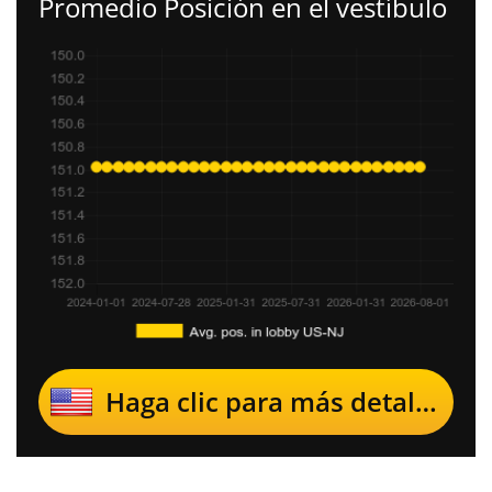
Promedio Posición en el vestíbulo
Haga clic para más detalles