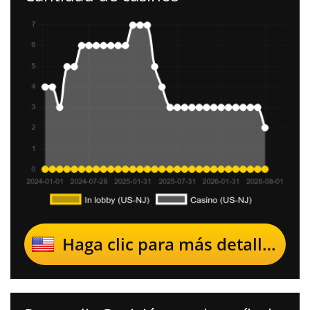
Haga clic para más detalles