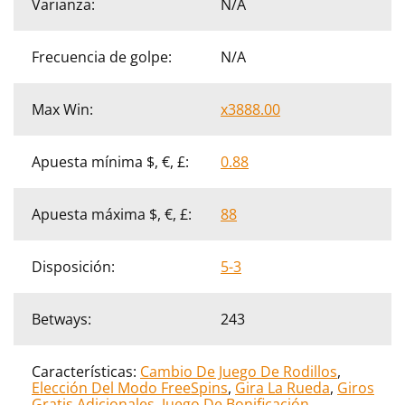
Varianza:
N/A
Frecuencia de golpe:
N/A
Max Win:
x3888.00
Apuesta mínima $, €, £:
0.88
Apuesta máxima $, €, £:
88
Disposición:
5-3
Betways:
243
Características:
Cambio De Juego De Rodillos
,
Elección Del Modo FreeSpins
,
Gira La Rueda
,
Giros
Gratis Adicionales
,
Juego De Bonificación
,