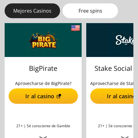
Mejores Casinos
Free spins
BigPirate
Stake Social 
Aprovecharse de BigPirate?
Ir al casino
Ir al casino
21+ |
Sé consciente de Gamble
21+ |
Sé consciente d