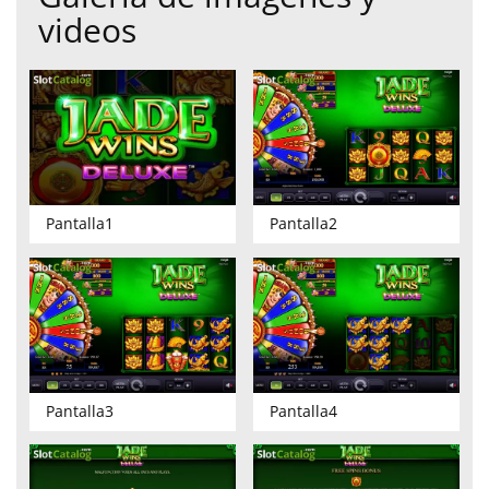
videos
Pantalla1
Pantalla2
Pantalla3
Pantalla4