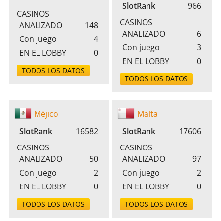
SlotRank
966
CASINOS
CASINOS
ANALIZADO
148
ANALIZADO
6
Con juego
4
Con juego
3
EN EL LOBBY
0
EN EL LOBBY
0
TODOS LOS DATOS
TODOS LOS DATOS
Méjico
Malta
SlotRank
16582
SlotRank
17606
CASINOS
CASINOS
ANALIZADO
50
ANALIZADO
97
Con juego
2
Con juego
2
EN EL LOBBY
0
EN EL LOBBY
0
TODOS LOS DATOS
TODOS LOS DATOS