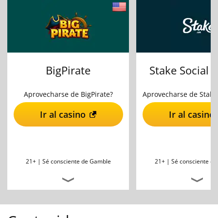
BigPirate
Stake Social 
Aprovecharse de BigPirate?
Ir al casino
Ir al casino
21+ |
Sé consciente de Gamble
21+ |
Sé consciente d