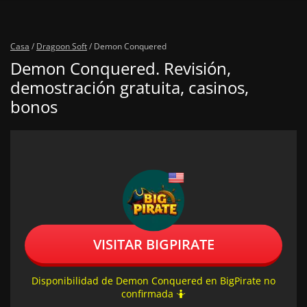
Casa
/
Dragoon Soft
/
Demon Conquered
Demon Conquered. Revisión,
demostración gratuita, casinos,
bonos
VISITAR BIGPIRATE
Disponibilidad de Demon Conquered en BigPirate no
confirmada 🤷