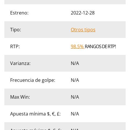
Estreno:
2022-12-28
Tipo:
Otros tipos
RTP:
98.5%
RANGOS DE RTP!
Varianza:
N/A
Frecuencia de golpe:
N/A
Max Win:
N/A
Apuesta mínima $, €, £:
N/A