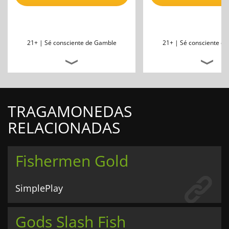
21+ |
Sé consciente de Gamble
21+ |
Sé consciente d
TRAGAMONEDAS
RELACIONADAS
Fishermen Gold
SimplePlay
Gods Slash Fish