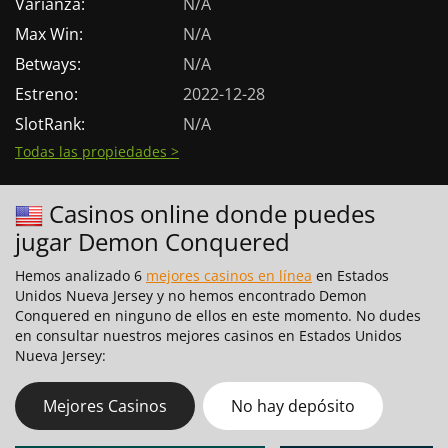
Varianza:
N/A
Max Win:
N/A
Betways:
N/A
Estreno:
2022-12-28
SlotRank:
N/A
Todas las propiedades >
Casinos online donde puedes
jugar Demon Conquered
Hemos analizado 6
mejores casinos en línea
en Estados
Unidos Nueva Jersey y no hemos encontrado Demon
Conquered en ninguno de ellos en este momento. No dudes
en consultar nuestros mejores casinos en Estados Unidos
Nueva Jersey:
Mejores Casinos
No hay depósito