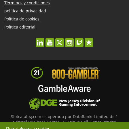
Términos y condiciones
política de privacidad
Política de cookies
Política editorial
linkedin
youtube
twitter
instagram
twitch
trustpilot
Slotcatalog.com es operado por DataRankr Limited de 1
Central Business Centre, 23 Triq Is-Soll, Santa Venera
SVR1833, Malta. DataRankr Limited está autorizada y regulada
Slotcatalog usa cookies.