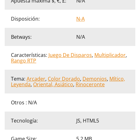
Apuesta máxima $, €, £:
N/A
Disposición:
N-A
Betways:
N/A
Características:
Juego De Disparos
,
Multiplicador
,
Rango RTP
Tema:
Arcader
,
Color Dorado
,
Demonios
,
Mítico,
Leyenda
,
Oriental, Asiático
,
Rinoceronte
Otros : N/A
Tecnología:
JS, HTML5
Game Size:
5.2 MB