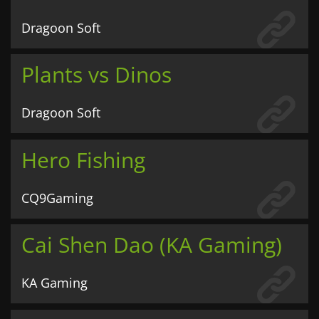
Dragoon Soft
Plants vs Dinos
Dragoon Soft
Hero Fishing
CQ9Gaming
Cai Shen Dao (KA Gaming)
KA Gaming