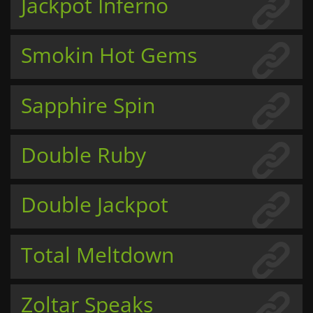
Jackpot Inferno
Smokin Hot Gems
Sapphire Spin
Double Ruby
Double Jackpot
Total Meltdown
Zoltar Speaks