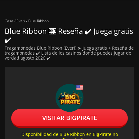
Casa
/
Everi
/
Blue Ribbon
Blue Ribbon 🎰 Reseña ✔️ Juega gratis
✔️
Tragamonedas Blue Ribbon (Everi) ➤ Juega gratis + Reseña de
tragamonedas ✔️ Lista de los casinos donde puedes jugar de
verdad agosto 2026 ✔️
VISITAR BIGPIRATE
Disponibilidad de Blue Ribbon en BigPirate no