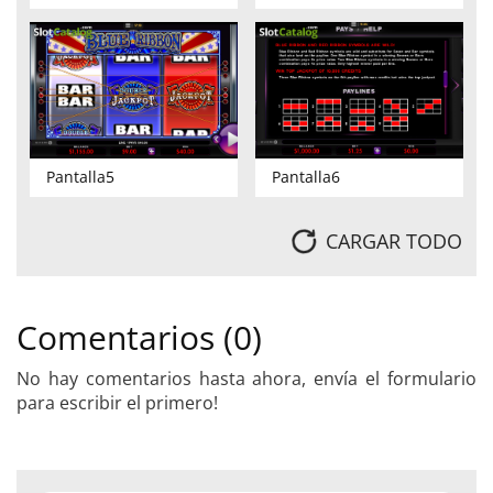
Pantalla5
Pantalla6
CARGAR TODO
Comentarios (0)
No hay comentarios hasta ahora, envía el formulario
para escribir el primero!