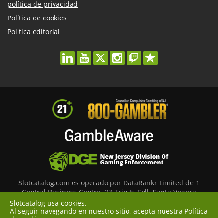
política de privacidad
Política de cookies
Política editorial
linkedin
youtube
twitter
instagram
twitch
trustpilot
Slotcatalog.com es operado por DataRankr Limited de 1
Central Business Centre, 23 Triq Is-Soll, Santa Venera
SVR1833, Malta. DataRankr Limited está autorizada y regulada
Slotcatalog usa cookies.
en el estado de Nueva Jersey por la Division of Gaming
Al seguir navegando en nuestro sitio, acepta nuestra Política