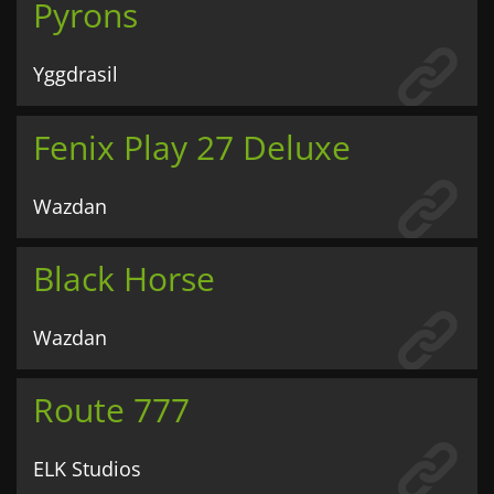
Pyrons
Yggdrasil
Fenix Play 27 Deluxe
Wazdan
Black Horse
Wazdan
Route 777
ELK Studios