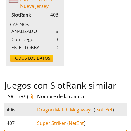
Nueva Jersey
SlotRank
408
CASINOS
ANALIZADO
6
Con juego
3
EN EL LOBBY
0
TODOS LOS DATOS
Juegos con SlotRank similar
SR
(+/-)
[i]
Nombre de la ranura
406
Dragon Match Megaways
(
iSoftBet
)
407
Super Striker
(
NetEnt
)