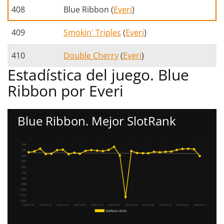
408
Blue Ribbon (
Everi
)
409
Smokin' Triples
(
Everi
)
410
Double Cherry
(
Everi
)
Estadística del juego. Blue
Ribbon por Everi
Blue Ribbon. Mejor SlotRank