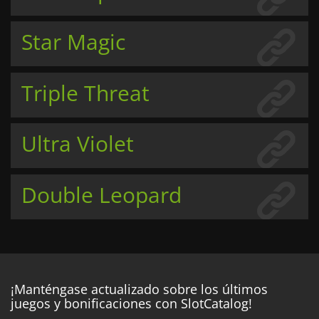
Star Magic
Triple Threat
Ultra Violet
Double Leopard
¡Manténgase actualizado sobre los últimos
juegos y bonificaciones con SlotCatalog!