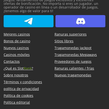
ofertas de bonificación. No importa si eres un jugador, un
operador de casino en línea o un desarrollador de juegos,
¡tenemos algo de valor para ti!
SlotCatalog Telegram
SlotCatalog Discord
Mejores casinos
Ranuras superiores
Bonos de casino
Sitios libres
Nuevos casinos
Tragamonedas Jackpot
Casinos móviles
Tragamonedas Megaways
Contactos
Proveedores de juegos
¿Qué es Slot
Rank
?
Ranuras calientes / frías
Sobre nosotros
Nuevas tragamonedas
Términos y condiciones
política de privacidad
Política de cookies
Política editorial