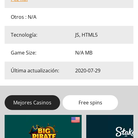
Otros : N/A
Tecnología:
JS, HTML5
Game Size:
N/A MB
Última actualización:
2020-07-29
Mejores Casinos
Free spins