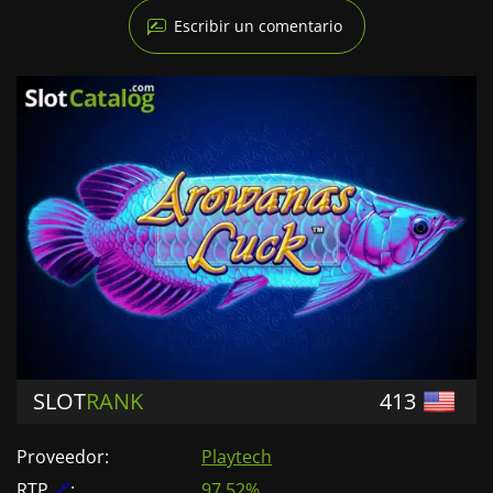
Escribir un comentario
SLOT
RANK
413
Proveedor:
Playtech
RTP
🔗
:
97.52%