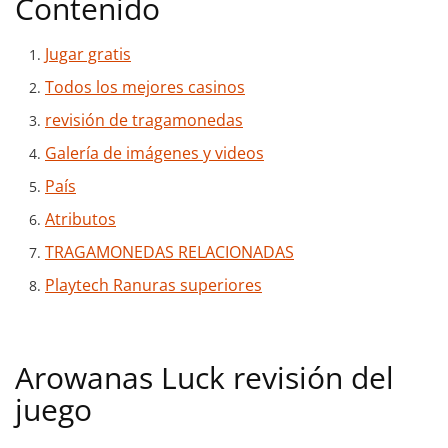
Contenido
Jugar gratis
Todos los mejores casinos
revisión de tragamonedas
Galería de imágenes y videos
País
Atributos
TRAGAMONEDAS RELACIONADAS
Playtech Ranuras superiores
Arowanas Luck revisión del
juego