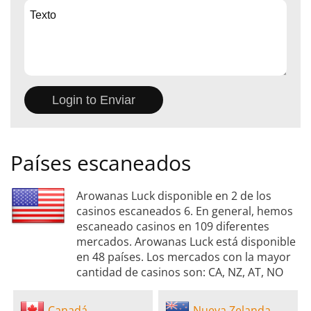
Países escaneados
Arowanas Luck disponible en 2 de los
casinos escaneados 6. En general, hemos
escaneado casinos en 109 diferentes
mercados. Arowanas Luck está disponible
en 48 países. Los mercados con la mayor
cantidad de casinos son: CA, NZ, AT, NO
Canadá
Nueva Zelanda