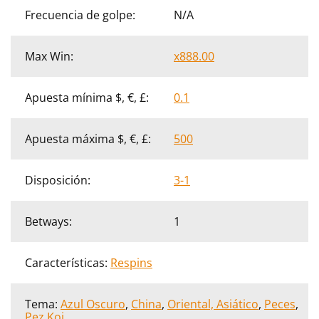
Frecuencia de golpe:
N/A
Max Win:
x888.00
Apuesta mínima $, €, £:
0.1
Apuesta máxima $, €, £:
500
Disposición:
3-1
Betways:
1
Características:
Respins
Tema:
Azul Oscuro
,
China
,
Oriental, Asiático
,
Peces
,
Pez Koi