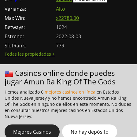
Varianza:
Alto
Max Win:
x22780.00
Betways:
1024
Estreno:
2022-08-03
SlotRank:
779
Todas las propiedades >
Casinos online donde puedes
jugar Amun Ra King Of The Gods
Hemos analizado 6
mejores casinos en línea
en Estados
Unidos Nueva Jersey y no hemos encontrado Amun Ra King
Of The Gods en ninguno de ellos en este momento. No dudes
en consultar nuestros mejores casinos en Estados Unidos
Nueva Jersey:
Mejores Casinos
No hay depósito