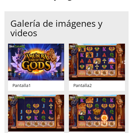
Galería de imágenes y
videos
Pantalla1
Pantalla2