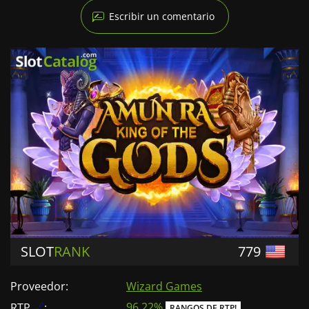
Escribir un comentario
SLOT
RANK
779
Proveedor:
Wizard Games
96.22%
RTP
🔗
:
RANGOS DE RTP!