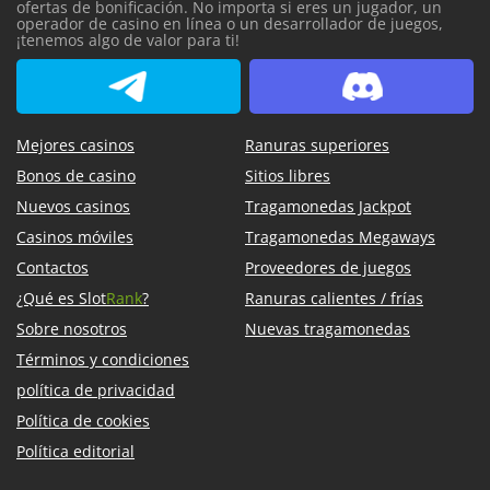
ofertas de bonificación. No importa si eres un jugador, un
operador de casino en línea o un desarrollador de juegos,
¡tenemos algo de valor para ti!
SlotCatalog Telegram
SlotCatalog Discord
Mejores casinos
Ranuras superiores
Bonos de casino
Sitios libres
Nuevos casinos
Tragamonedas Jackpot
Casinos móviles
Tragamonedas Megaways
Contactos
Proveedores de juegos
¿Qué es Slot
Rank
?
Ranuras calientes / frías
Sobre nosotros
Nuevas tragamonedas
Términos y condiciones
política de privacidad
Política de cookies
Política editorial