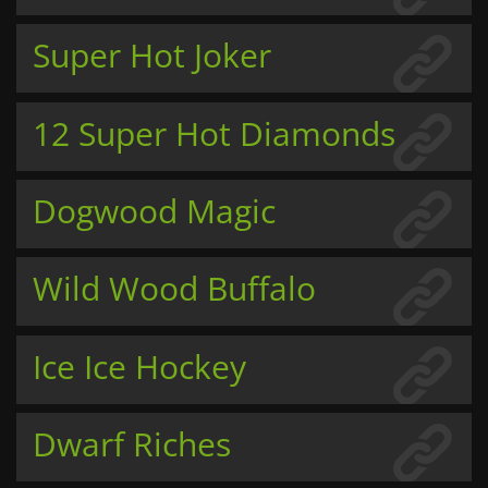
Super Hot Joker
12 Super Hot Diamonds
Dogwood Magic
Wild Wood Buffalo
Ice Ice Hockey
Dwarf Riches