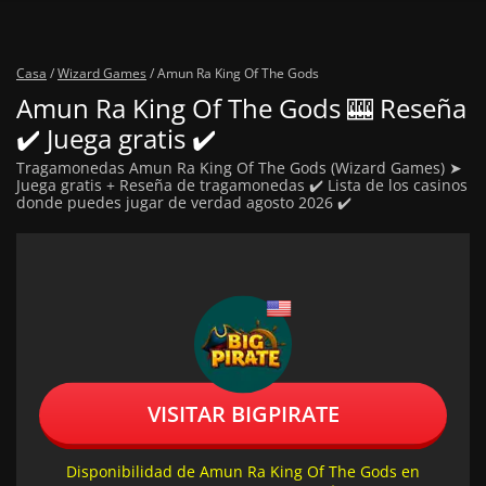
Casa
/
Wizard Games
/
Amun Ra King Of The Gods
Amun Ra King Of The Gods 🎰 Reseña
✔️ Juega gratis ✔️
Tragamonedas Amun Ra King Of The Gods (Wizard Games) ➤
Juega gratis + Reseña de tragamonedas ✔️ Lista de los casinos
donde puedes jugar de verdad agosto 2026 ✔️
VISITAR BIGPIRATE
Disponibilidad de Amun Ra King Of The Gods en