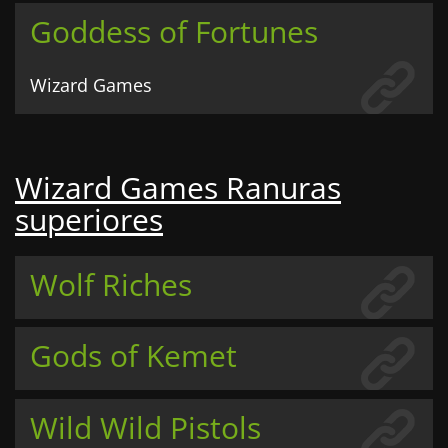
Goddess of Fortunes
Wizard Games
Wizard Games Ranuras
superiores
Wolf Riches
Gods of Kemet
Wild Wild Pistols