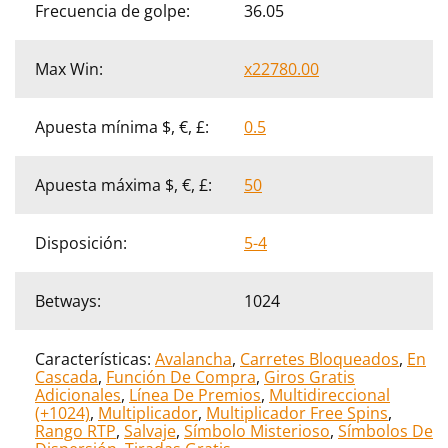
Frecuencia de golpe:
36.05
Max Win:
x22780.00
Apuesta mínima $, €, £:
0.5
Apuesta máxima $, €, £:
50
Disposición:
5-4
Betways:
1024
Características:
Avalancha
,
Carretes Bloqueados
,
En
Cascada
,
Función De Compra
,
Giros Gratis
Adicionales
,
Línea De Premios
,
Multidireccional
(+1024)
,
Multiplicador
,
Multiplicador Free Spins
,
Rango RTP
,
Salvaje
,
Símbolo Misterioso
,
Símbolos De