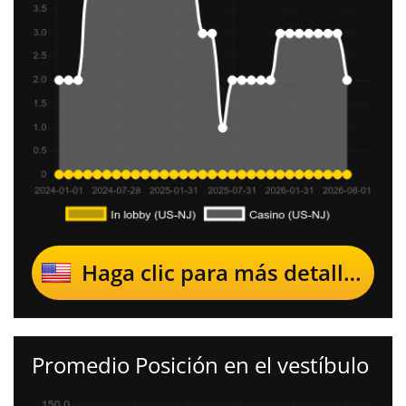
Haga clic para más detalles
Promedio Posición en el vestíbulo