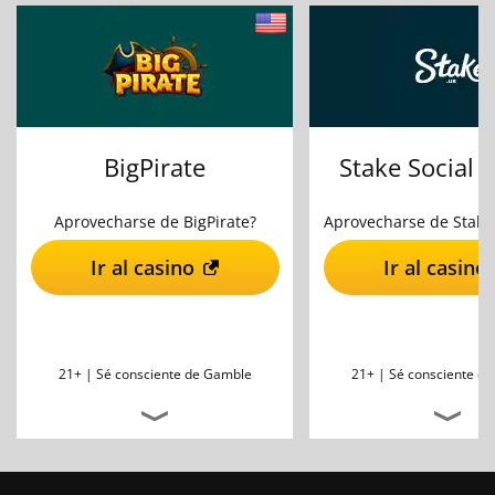
BigPirate
Stake Social 
Aprovecharse de BigPirate?
Ir al casino
Ir al casino
21+ |
Sé consciente de Gamble
21+ |
Sé consciente d