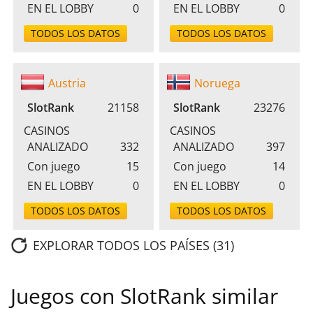
EN EL LOBBY
0
EN EL LOBBY
0
TODOS LOS DATOS
TODOS LOS DATOS
Austria
Noruega
SlotRank
21158
SlotRank
23276
CASINOS
CASINOS
ANALIZADO
332
ANALIZADO
397
Con juego
15
Con juego
14
EN EL LOBBY
0
EN EL LOBBY
0
TODOS LOS DATOS
TODOS LOS DATOS
EXPLORAR TODOS LOS PAÍSES (31)
Juegos con SlotRank similar