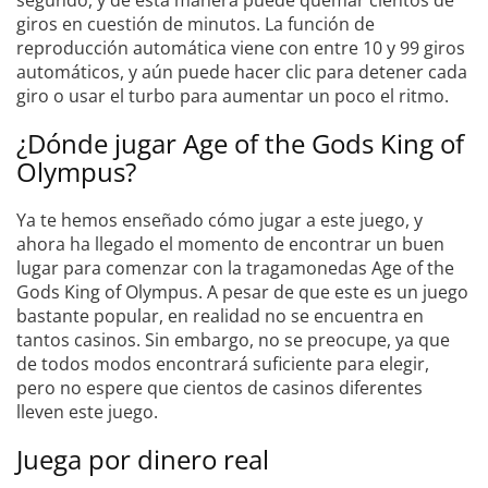
segundo, y de esta manera puede quemar cientos de
giros en cuestión de minutos. La función de
reproducción automática viene con entre 10 y 99 giros
automáticos, y aún puede hacer clic para detener cada
giro o usar el turbo para aumentar un poco el ritmo.
¿Dónde jugar Age of the Gods King of
Olympus?
Ya te hemos enseñado cómo jugar a este juego, y
ahora ha llegado el momento de encontrar un buen
lugar para comenzar con la tragamonedas Age of the
Gods King of Olympus. A pesar de que este es un juego
bastante popular, en realidad no se encuentra en
tantos casinos. Sin embargo, no se preocupe, ya que
de todos modos encontrará suficiente para elegir,
pero no espere que cientos de casinos diferentes
lleven este juego.
Juega por dinero real