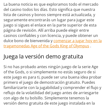
La buena noticia es que exploramos todo el mercado
del casino todos los días. Esto significa que nuestra
lista de casinos y bonos siempre está actualizada, y
seguramente encontrarás un lugar para jugar este
juego si sigues el enlace en la parte superior de esta
página de revisión. Allí arriba puede elegir entre
casinos confiables y con licencia, y puede obtener un
dulce bono de bienvenida y
comenzar a jugar hoy en la
tragamonedas Age of the Gods King of Olympus
.
Juega la versión demo gratuita
Si no has probado antes ningún juego de la serie Age
of the Gods, o si simplemente no estás seguro de si
este juego es para ti, puede ser una buena idea probar
primero el juego de demostración gratuito. Puedes
familiarizarte con la jugabilidad y comprender el flujo y
reflujo de la volatilidad del juego antes de arriesgarte
con algo de tu bolsillo. Simplemente tenemos la
versión demo gratuita de este juego instalada en la