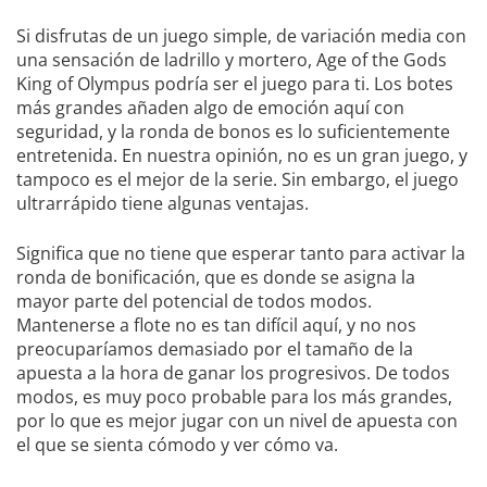
Si disfrutas de un juego simple, de variación media con
una sensación de ladrillo y mortero, Age of the Gods
King of Olympus podría ser el juego para ti. Los botes
más grandes añaden algo de emoción aquí con
seguridad, y la ronda de bonos es lo suficientemente
entretenida. En nuestra opinión, no es un gran juego, y
tampoco es el mejor de la serie. Sin embargo, el juego
ultrarrápido tiene algunas ventajas.
Significa que no tiene que esperar tanto para activar la
ronda de bonificación, que es donde se asigna la
mayor parte del potencial de todos modos.
Mantenerse a flote no es tan difícil aquí, y no nos
preocuparíamos demasiado por el tamaño de la
apuesta a la hora de ganar los progresivos. De todos
modos, es muy poco probable para los más grandes,
por lo que es mejor jugar con un nivel de apuesta con
el que se sienta cómodo y ver cómo va.