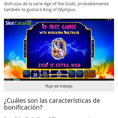
disfrutas de la serie Age of the Gods, probablemente
también te gustará King of Olympus.
flujo de trabajo
¿Cuáles son las características de
bonificación?