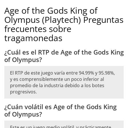
Age of the Gods King of
Olympus (Playtech) Preguntas
frecuentes sobre
tragamonedas
¿Cuál es el RTP de Age of the Gods King
of Olympus?
El RTP de este juego varía entre 94.99% y 95.98%,
y es comprensiblemente un poco inferior al
promedio de la industria debido a los botes
progresivos.
¿Cuán volátil es Age of the Gods King
of Olympus?
Este es un juego medio volátil, y prácticamente