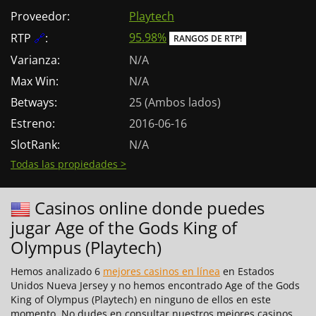
Proveedor:
Playtech
95.98%
RTP
🔗
:
RANGOS DE RTP!
Varianza:
N/A
Max Win:
N/A
Betways:
25
(Ambos lados)
Estreno:
2016-06-16
SlotRank:
N/A
Todas las propiedades >
Casinos online donde puedes
jugar Age of the Gods King of
Olympus (Playtech)
Hemos analizado 6
mejores casinos en línea
en Estados
Unidos Nueva Jersey y no hemos encontrado Age of the Gods
King of Olympus (Playtech) en ninguno de ellos en este
momento. No dudes en consultar nuestros mejores casinos