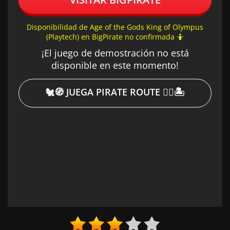
Disponibilidad de Age of the Gods King of Olympus
(Playtech) en BigPirate no confirmada 🤷
¡El juego de demostración no está
disponible en este momento!
🐔🧭 JUEGA PIRATE ROUTE 🏴‍☠️🏝️