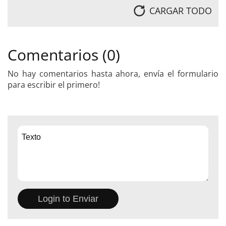
CARGAR TODO
Comentarios (0)
No hay comentarios hasta ahora, envía el formulario
para escribir el primero!