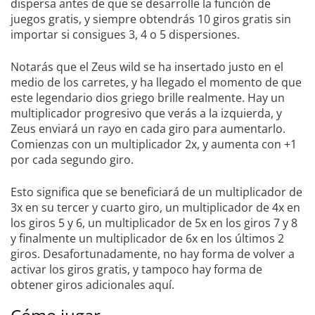
dispersa antes de que se desarrolle la función de
juegos gratis, y siempre obtendrás 10 giros gratis sin
importar si consigues 3, 4 o 5 dispersiones.
Notarás que el Zeus wild se ha insertado justo en el
medio de los carretes, y ha llegado el momento de que
este legendario dios griego brille realmente. Hay un
multiplicador progresivo que verás a la izquierda, y
Zeus enviará un rayo en cada giro para aumentarlo.
Comienzas con un multiplicador 2x, y aumenta con +1
por cada segundo giro.
Esto significa que se beneficiará de un multiplicador de
3x en su tercer y cuarto giro, un multiplicador de 4x en
los giros 5 y 6, un multiplicador de 5x en los giros 7 y 8
y finalmente un multiplicador de 6x en los últimos 2
giros. Desafortunadamente, no hay forma de volver a
activar los giros gratis, y tampoco hay forma de
obtener giros adicionales aquí.