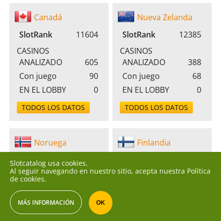
Canadá
Nueva Zelanda
SlotRank
11604
SlotRank
12385
CASINOS
CASINOS
ANALIZADO
605
ANALIZADO
388
Con juego
90
Con juego
68
EN EL LOBBY
0
EN EL LOBBY
0
TODOS LOS DATOS
TODOS LOS DATOS
Noruega
Finlandia
SlotRank
11248
SlotRank
8480
Slotcatalog usa cookies.
Al seguir navegando en nuestro sitio, acepta nuestra Política
CASINOS
CASINOS
de cookies.
ANALIZADO
392
ANALIZADO
420
Con juego
63
Con juego
62
MÁS INFORMACIÓN
OK
EN EL LOBBY
0
EN EL LOBBY
0