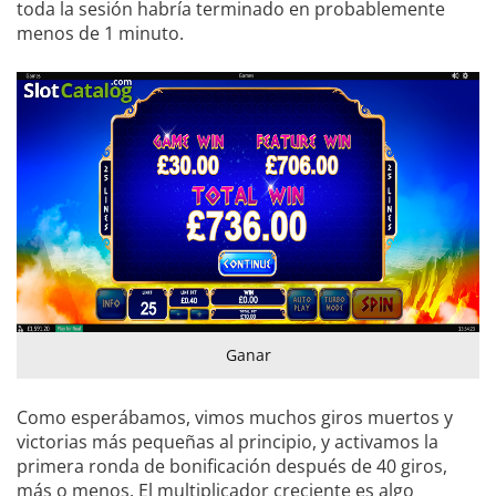
toda la sesión habría terminado en probablemente
menos de 1 minuto.
Ganar
Como esperábamos, vimos muchos giros muertos y
victorias más pequeñas al principio, y activamos la
primera ronda de bonificación después de 40 giros,
más o menos. El multiplicador creciente es algo