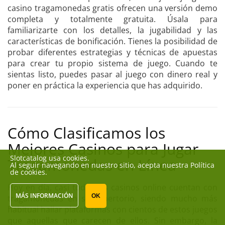
casino tragamonedas gratis ofrecen una versión demo
completa y totalmente gratuita. Úsala para
familiarizarte con los detalles, la jugabilidad y las
características de bonificación. Tienes la posibilidad de
probar diferentes estrategias y técnicas de apuestas
para crear tu propio sistema de juego. Cuando te
sientas listo, puedes pasar al juego con dinero real y
poner en práctica la experiencia que has adquirido.
Cómo Clasificamos los
Mejores Casinos para Jugar
Slotcatalog usa cookies.
Tragamonedas en Línea
Al seguir navegando en nuestro sitio, acepta nuestra Política
de cookies.
Hoy en día, casi todos los casinos online cuentan con
MÁS INFORMACIÓN
OK
tragamonedas en su repertorio, siendo mucho más
habitual hallar plataformas con cientos de estos juegos
que aquellas que carecen de ellos. Sin embargo, la