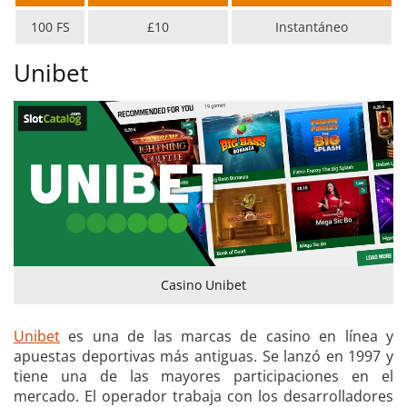
100 FS
£10
Instantáneo
Unibet
Casino Unibet
Unibet
es una de las marcas de casino en línea y
apuestas deportivas más antiguas. Se lanzó en 1997 y
tiene una de las mayores participaciones en el
mercado. El operador trabaja con los desarrolladores