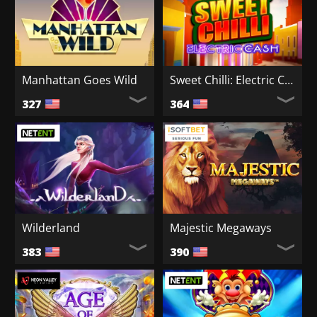
Manhattan Goes Wild
Sweet Chilli: Electric Cash
327
364
Wilderland
Majestic Megaways
383
390