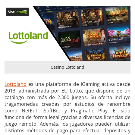
Casino Lottoland
Lottoland
es una plataforma de iGaming activa desde
2013, administrada por EU Lotto, que dispone de un
catálogo con más de 2.300 juegos. Su oferta incluye
tragamonedas creadas por estudios de renombre
como NetEnt, iSoftBet y Pragmatic Play. El sitio
funciona de forma legal gracias a diversas licencias de
juego remoto. Además, los jugadores pueden utilizar
distintos métodos de pago para efectuar depósitos y