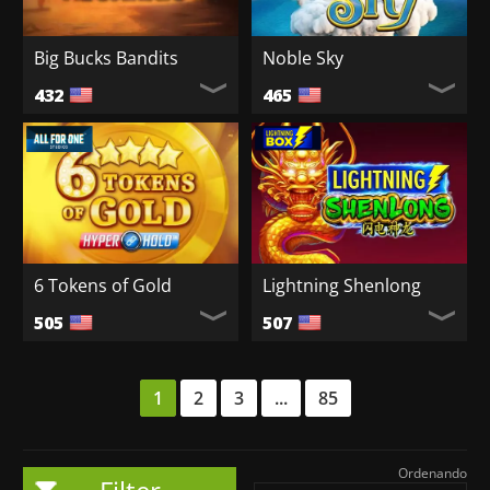
Big Bucks Bandits
Noble Sky
432
465
6 Tokens of Gold
Lightning Shenlong
505
507
1
2
3
...
85
Ordenando