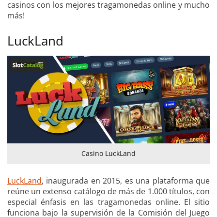
casinos con los mejores tragamonedas online y mucho
más!
LuckLand
Casino LuckLand
LuckLand
, inaugurada en 2015, es una plataforma que
reúne un extenso catálogo de más de 1.000 títulos, con
especial énfasis en las tragamonedas online. El sitio
funciona bajo la supervisión de la Comisión del Juego