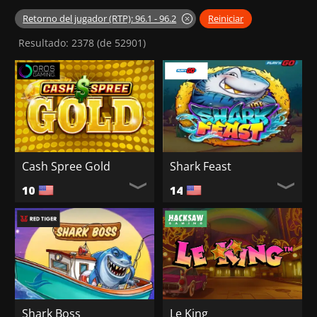
Retorno del jugador (RTP): 96.1 - 96.2
Reiniciar
Resultado: 2378 (de 52901)
Cash Spree Gold
Shark Feast
10
14
Shark Boss
Le King