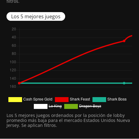
filtros.
Los 5 mejores juegos
Los 5 mejores juegos ordenados por la posición de lobby
promedio más baja para el mercado Estados Unidos Nueva
Jersey. Se aplican filtros.