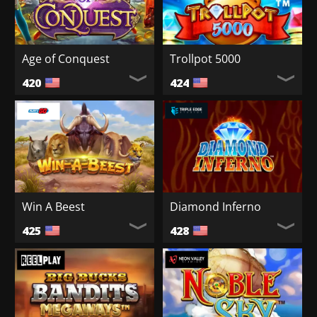
Age of Conquest
Trollpot 5000
420
424
Win A Beest
Diamond Inferno
425
428