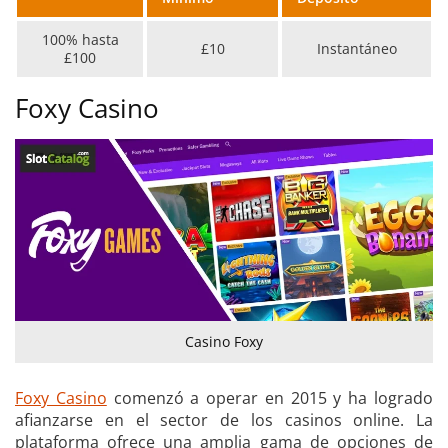
100% hasta
£10
Instantáneo
£100
Foxy Casino
Casino Foxy
Foxy Casino
comenzó a operar en 2015 y ha logrado
afianzarse en el sector de los casinos online. La
plataforma ofrece una amplia gama de opciones de