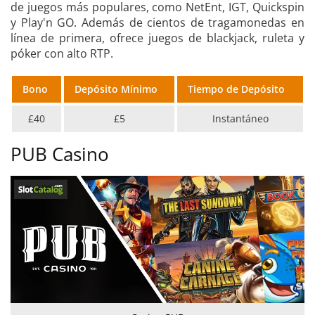
de juegos más populares, como NetEnt, IGT, Quickspin
y Play'n GO. Además de cientos de tragamonedas en
línea de primera, ofrece juegos de blackjack, ruleta y
póker con alto RTP.
Bono
Depósito Mínimo
Tiempo de Depósito
£40
£5
Instantáneo
PUB Casino