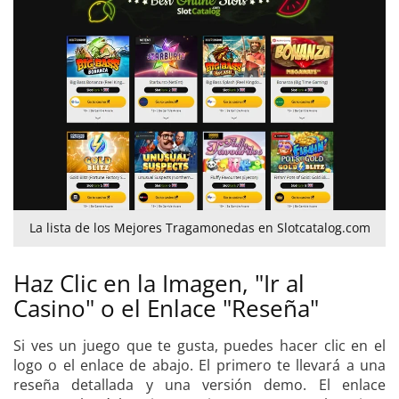
La lista de los Mejores Tragamonedas en Slotcatalog.com
Haz Clic en la Imagen, "Ir al
Casino" o el Enlace "Reseña"
Si ves un juego que te gusta, puedes hacer clic en el
logo o el enlace de abajo. El primero te llevará a una
reseña detallada y una versión demo. El enlace