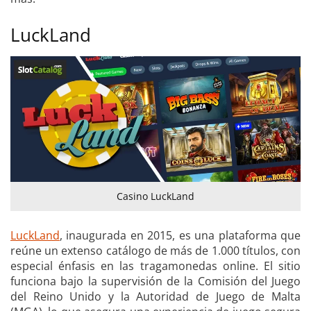
LuckLand
Casino LuckLand
LuckLand
, inaugurada en 2015, es una plataforma que
reúne un extenso catálogo de más de 1.000 títulos, con
especial énfasis en las tragamonedas online. El sitio
funciona bajo la supervisión de la Comisión del Juego
del Reino Unido y la Autoridad de Juego de Malta