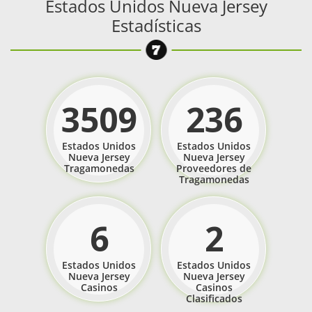
Estados Unidos Nueva Jersey
Estadísticas
3509
236
Estados Unidos
Estados Unidos
Nueva Jersey
Nueva Jersey
Tragamonedas
Proveedores de
Tragamonedas
6
2
Estados Unidos
Estados Unidos
Nueva Jersey
Nueva Jersey
Casinos
Casinos
Clasificados