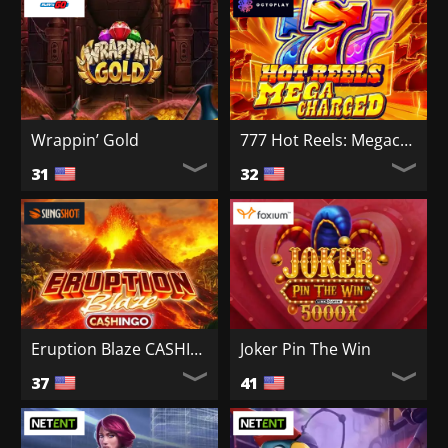
Wrappin’ Gold
777 Hot Reels: Megacharged
31
32
Eruption Blaze CASHINGO
Joker Pin The Win
37
41