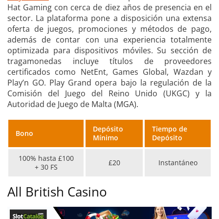
Hat Gaming con cerca de diez años de presencia en el
sector. La plataforma pone a disposición una extensa
oferta de juegos, promociones y métodos de pago,
además de contar con una experiencia totalmente
optimizada para dispositivos móviles. Su sección de
tragamonedas incluye títulos de proveedores
certificados como NetEnt, Games Global, Wazdan y
Play’n GO. Play Grand opera bajo la regulación de la
Comisión del Juego del Reino Unido (UKGC) y la
Autoridad de Juego de Malta (MGA).
Depósito
Tiempo de
Bono
Mínimo
Depósito
100% hasta £100
£20
Instantáneo
+ 30 FS
All British Casino