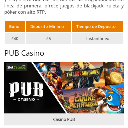
línea de primera, ofrece juegos de blackjack, ruleta y
póker con alto RTP.
Bono
Depósito Mínimo
Tiempo de Depósito
£40
£5
Instantáneo
PUB Casino
Casino PUB