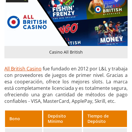
Casino All British
All British Casino
fue fundado en 2012 por L&L y trabaja
con proveedores de juegos de primer nivel. Gracias a
esa cooperación, ofrece los mejores slots. La marca
está completamente licenciada y es totalmente segura,
ofreciendo una gran cantidad de métodos de pago
confiables - VISA, MasterCard, ApplePay, Skrill, etc.
Depósito
Tiempo de
Bono
Mínimo
Depósito