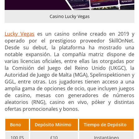
Casino Lucky Vegas
Lucky Vegas
es un casino online creado en 2019 y
operado por el prestigioso proveedor SkillOnNet.
Desde su debut, la plataforma ha mostrado una
notable expansión. La compañía matriz dispone de
varias licencias oficiales, entre ellas las otorgadas por
la Comisión del Juego del Reino Unido (UKGC), la
Autoridad de Juego de Malta (MGA), Spelinspektionen y
GGL, entre otras. Los jugadores tienen acceso a una
amplia gama de opciones de ocio, que incluyen juegos
de casino, mesas con generadores de números
aleatorios (RNG), casino en vivo, póker y distintas
ofertas promocionales y bonos.
Bono
Depósito Mínimo
Tiempo de Depósito
100 FS
£10
Instantáneo