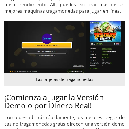
mejor rendimiento. Allí, puedes explorar más de las
mejores máquinas tragamonedas para jugar en línea.
Las tarjetas de tragamonedas
¡Comienza a Jugar la Versión
Demo o por Dinero Real!
Como descubrirás rápidamente, los mejores juegos de
casino tragamonedas gratis ofrecen una versión demo