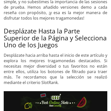
simple, y no subestimes la importancia de las sesiones
de prueba. Hemos añadido versiones demo a cada
reseña con propósito, ¡y esa es la mejor manera de
disfrutar todos los mejores tragamonedas!
Desplázate Hasta la Parte
Superior de la Página y Selecciona
Uno de los Juegos
Desplázate hacia arriba hasta el inicio de este artículo y
explora los mejores tragamonedas destacados. Si
necesitas mejor diversidad o tus favoritos no están
entre ellos, utiliza los botones de filtrado para traer
más. Te recordamos que la selección se realizó
mediante el criterio SlotRank.