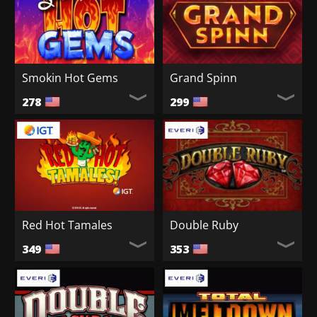
Smokin Hot Gems
Grand Spinn
278
299
Red Hot Tamales
Double Ruby
349
353