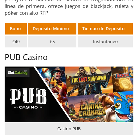
línea de primera, ofrece juegos de blackjack, ruleta y
póker con alto RTP.
Bono
Depósito Mínimo
Tiempo de Depósito
£40
£5
Instantáneo
PUB Casino
Casino PUB