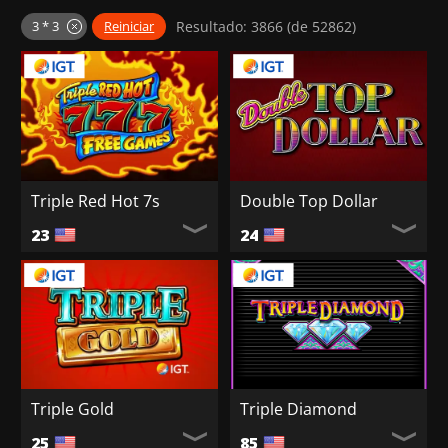
3 * 3
Reiniciar
Resultado: 3866 (de 52862)
Triple Red Hot 7s
Double Top Dollar
23
24
Triple Gold
Triple Diamond
25
85