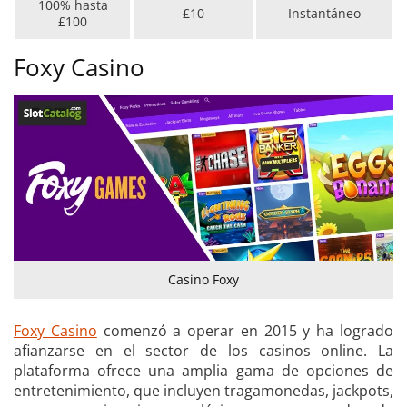
100% hasta
£10
Instantáneo
£100
Foxy Casino
Casino Foxy
Foxy Casino
comenzó a operar en 2015 y ha logrado
afianzarse en el sector de los casinos online. La
plataforma ofrece una amplia gama de opciones de
entretenimiento, que incluyen tragamonedas, jackpots,