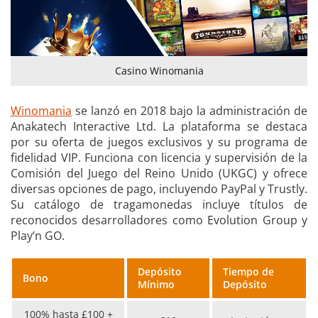
Casino Winomania
Winomania
se lanzó en 2018 bajo la administración de
Anakatech Interactive Ltd. La plataforma se destaca
por su oferta de juegos exclusivos y su programa de
fidelidad VIP. Funciona con licencia y supervisión de la
Comisión del Juego del Reino Unido (UKGC) y ofrece
diversas opciones de pago, incluyendo PayPal y Trustly.
Su catálogo de tragamonedas incluye títulos de
reconocidos desarrolladores como Evolution Group y
Play’n GO.
Depósito
Tiempo de
Bono
Mínimo
Depósito
100% hasta £100 +