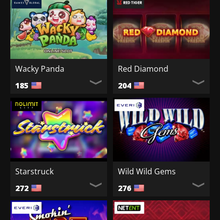
Wacky Panda
Red Diamond
185
204
Starstruck
Wild Wild Gems
272
276