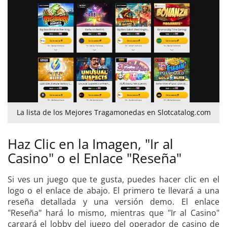
La lista de los Mejores Tragamonedas en Slotcatalog.com
Haz Clic en la Imagen, "Ir al
Casino" o el Enlace "Reseña"
Si ves un juego que te gusta, puedes hacer clic en el
logo o el enlace de abajo. El primero te llevará a una
reseña detallada y una versión demo. El enlace
"Reseña" hará lo mismo, mientras que "Ir al Casino"
cargará el lobby del juego del operador de casino de