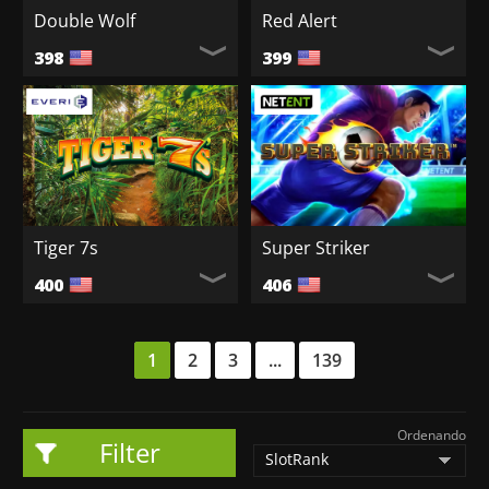
Double Wolf
Red Alert
398
399
Tiger 7s
Super Striker
400
406
1
2
3
...
139
Ordenando
Filter
SlotRank