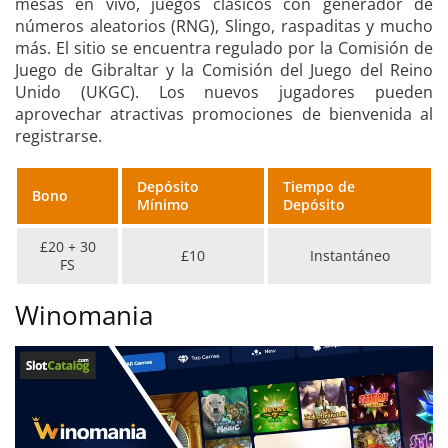
mesas en vivo, juegos clásicos con generador de
números aleatorios (RNG), Slingo, raspaditas y mucho
más. El sitio se encuentra regulado por la Comisión de
Juego de Gibraltar y la Comisión del Juego del Reino
Unido (UKGC). Los nuevos jugadores pueden
aprovechar atractivas promociones de bienvenida al
registrarse.
Depósito
Tiempo de
Bono
Mínimo
Depósito
£20 + 30
£10
Instantáneo
FS
Winomania