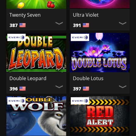
Twenty Seven
Ultra Violet
387
391
Double Leopard
Double Lotus
396
397