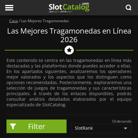
search
Menu
Casa
/
Las Mejores Tragamonedas
Las Mejores Tragamonedas en Línea
2026
Este contenido se centra en las tragamonedas en línea más
destacadas y las plataformas donde puedes acceder a ellas.
En los apartados siguientes, analizaremos los operadores
mejor valorados y los aspectos que los distinguen como
opciones recomendadas. Posteriormente, exploraremos una
selección de juegos de tragamonedas y sus características
principales. A través de los enlaces disponibles, podrás
consultar análisis detallados elaborados por el equipo
especializado de SlotCatalog.
Ordenando
Filter
SlotRank