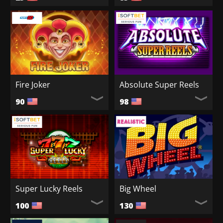
Fire Joker
Absolute Super Reels
90
98
Super Lucky Reels
Big Wheel
100
130