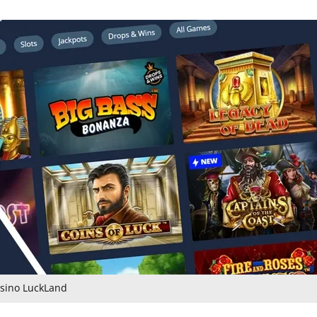
sino LuckLand