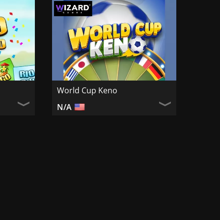
World Cup Keno
N/A