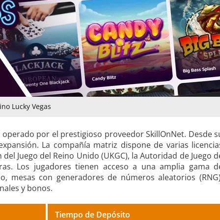
ino Lucky Vegas
 operado por el prestigioso proveedor SkillOnNet. Desde s
xpansión. La compañía matriz dispone de varias licencia
ón del Juego del Reino Unido (UKGC), la Autoridad de Juego d
tras. Los jugadores tienen acceso a una amplia gama d
ino, mesas con generadores de números aleatorios (RNG)
onales y bonos.
Tiempo de Depósito