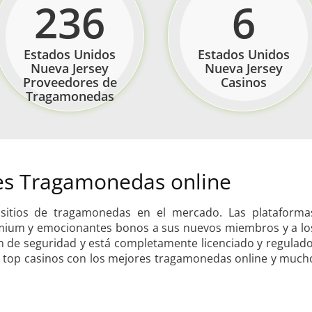
236
6
Estados Unidos
Estados Unidos
Nueva Jersey
Nueva Jersey
Proveedores de
Casinos
Tragamonedas
res Tragamonedas online
itios de tragamonedas en el mercado. Las plataforma
emium y emocionantes bonos a sus nuevos miembros y a lo
n de seguridad y está completamente licenciado y regulado
ás top casinos con los mejores tragamonedas online y much