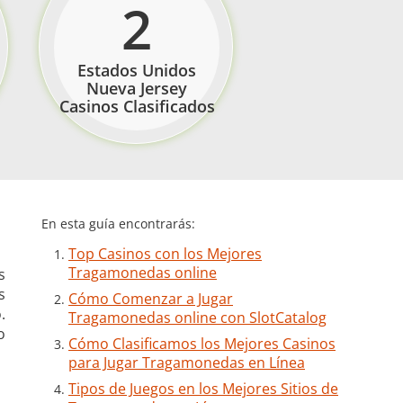
2
Estados Unidos
Nueva Jersey
Casinos Clasificados
En esta guía encontrarás:
Top Casinos con los Mejores
Tragamonedas online
s
s
Cómo Comenzar a Jugar
.
Tragamonedas online con SlotCatalog
o
Cómo Clasificamos los Mejores Casinos
para Jugar Tragamonedas en Línea
Tipos de Juegos en los Mejores Sitios de