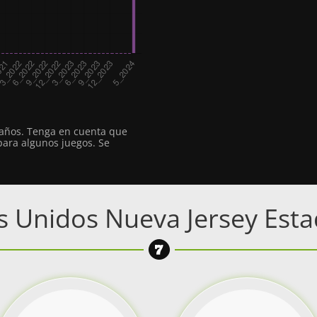
 años. Tenga en cuenta que
ara algunos juegos. Se
s Unidos Nueva Jersey Estad