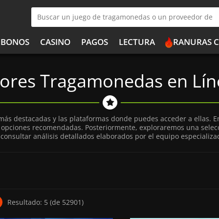
.
BONOS
CASINO
PAGOS
LECTURA
RANURAS CA
jores Tragamonedas en Lín
más destacadas y las plataformas donde puedes acceder a ellas. E
o opciones recomendadas. Posteriormente, exploraremos una selecc
 consultar análisis detallados elaborados por el equipo especializa
Resultado: 5 (de 52901)