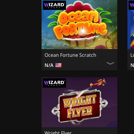
Ocean Fortune Scratch
L
N/A
N
Wright Flyer