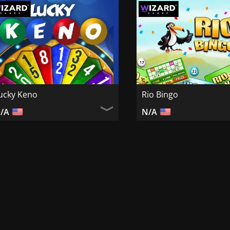
ucky Keno
Rio Bingo
/A
N/A