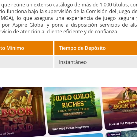
 que reúne un extenso catálogo de más de 1.000 títulos, co
tio funciona bajo la supervisión de la Comisión del Juego de
(MGA), lo que asegura una experiencia de juego segura 
por Aspire Global y pone a disposición servicios de alt
icio de atención al cliente eficiente y de confianza.
ito Mínimo
Tiempo de Depósito
Instantáneo